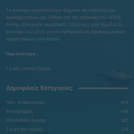
To έναυσμα για μεγαλύτερα «βήματα» και επέκταση των
δραστηριοτήτων μας δόθηκε από την επίσκεψη του «ΕΠΟΣ
Φυλής» (Ελληνικός ορειβατικός Σύλλογος) στην Κίμωλο, το
καλοκαίρι του 2013, για τον καθαρισμό και σήμανση μερικών
παραδοσιακών μονοπατιών.
Περισσότερα...
Γ.Ε.ΜΗ. 159943738000
Δημοφιλείς Κατηγορίες
Νεα - Ανακοινώσεις
853
Φωτογραφίες
643
Εθελοντικές Δράσεις
365
Τα νέα του νησιού
233