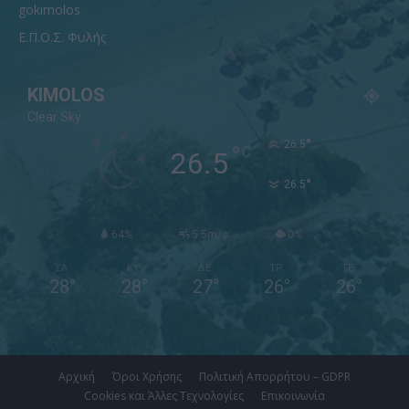
gokimolos
Ε.Π.Ο.Σ. Φυλής
KIMOLOS
Clear Sky
°
26.5
°
C
26.5
°
26.5
64%
5.5m/s
0%
ΣΑ
ΚΥ
ΔΕ
ΤΡ
ΤΕ
28
°
28
°
27
°
26
°
26
°
Αρχική
Όροι Χρήσης
Πολιτική Απορρήτου – GDPR
Cookies και Άλλες Τεχνολογίες
Επικοινωνία