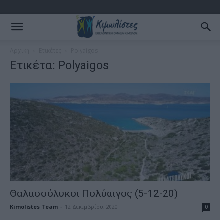
Αρχική
Ετικέτες
Polyaigos
Ετικέτα: Polyaigos
Θαλασσόλυκοι Πολύαιγος (5-12-20)
Kimolistes Team
-
12 Δεκεμβρίου, 2020
0