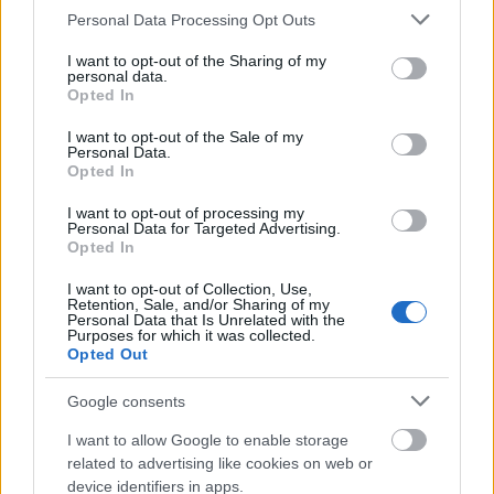
Please note that this website/app uses one or more Google
Personal Data Processing Opt Outs
services and may gather and store information including but
not limited to your visit or usage behaviour. You may click to
I want to opt-out of the Sharing of my
personal data.
grant or deny consent to Google and its third-party tags to
Opted In
use your data for below specified purposes in below Google
consent section.
I want to opt-out of the Sale of my
Personal Data.
Opted In
I want to opt-out of processing my
Personal Data for Targeted Advertising.
Opted In
I want to opt-out of Collection, Use,
Retention, Sale, and/or Sharing of my
Personal Data that Is Unrelated with the
Purposes for which it was collected.
Opted Out
Google consents
I want to allow Google to enable storage
related to advertising like cookies on web or
device identifiers in apps.