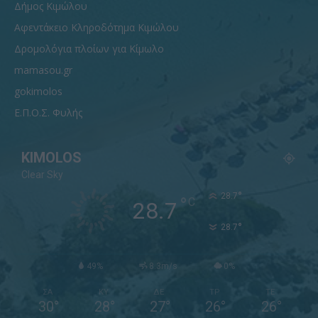
Δήμος Κιμώλου
Αφεντάκειο Κληροδότημα Κιμώλου
Δρομολόγια πλοίων για Κίμωλο
mamasou.gr
gokimolos
Ε.Π.Ο.Σ. Φυλής
KIMOLOS
Clear Sky
°
28.7
°
C
28.7
°
28.7
49%
8.3m/s
0%
ΣΑ
ΚΥ
ΔΕ
ΤΡ
ΤΕ
30
°
28
°
27
°
26
°
26
°