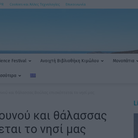
PR
Cookies και Άλλες Τεχνολογίες
Επικοινωνία
ence Festival
Ανοιχτή Βιβλιοθήκη Κιμώλου
Μονοπάτια
ισσότερα
υνού και θάλασσας Βούλας επισκέπτεται το νησί μας
L
ουνού και θάλασσας
ται το νησί μας