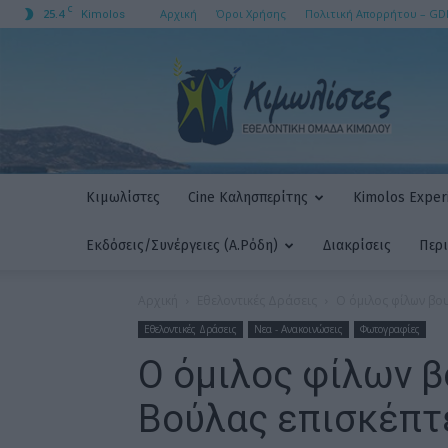
C
25.4
Αρχική
Όροι Χρήσης
Πολιτική Απορρήτου – GD
Kimolos
ΚΙΜΩΛΙΣΤΕΣ
AMKE
Κιμωλίστες
Cine Καλησπερίτης
Kimolos Experi
Εκδόσεις/Συνέργειες (Α.Ρόδη)
Διακρίσεις
Περ
Αρχική
Εθελοντικές Δράσεις
O όμιλος φίλων βο
Εθελοντικές Δράσεις
Νεα - Ανακοινώσεις
Φωτογραφίες
O όμιλος φίλων β
Βούλας επισκέπτε