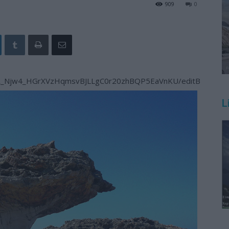
909
0
P5R_Njw4_HGrXVzHqmsvBJLLgC0r20zhBQP5EaVnKU/editΒ
L