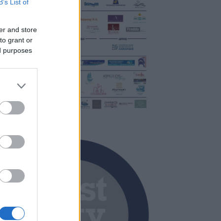
B’s List of
er and store
to grant or
ed purposes