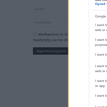
Opted 
Google 
I want t
web or d
αποθηκεύστε το όνομα, το ηλεκτρονικό ταχ
περιήγησης για την επόμενη φορά που θα σχο
I want t
purpose
I want 
Alternative:
I want t
web or d
I want t
or app.
I want t
I want t