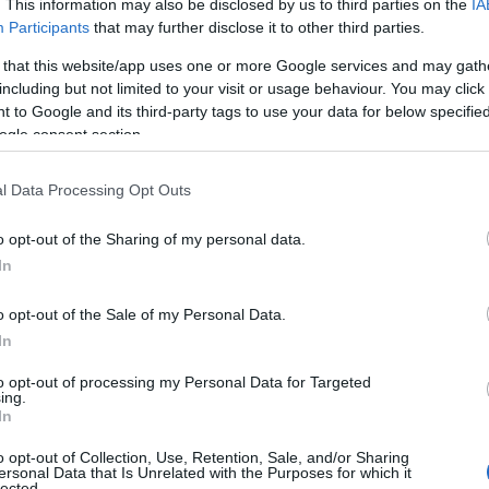
. This information may also be disclosed by us to third parties on the
IA
, με την παιδική ταινία
την ταινία, «Bomber & Paganini», την
Participants
that may further disclose it to other third parties.
», την Πέμπτη στις
Τρίτη 4/8/2026, στις 21:15μ.μ. στην
ις 21:15μ.μ. στην
παραλία «Αλυκή»
 that this website/app uses one or more Google services and may gath
λυκή»
including but not limited to your visit or usage behaviour. You may click 
 to Google and its third-party tags to use your data for below specifi
ogle consent section.
l Data Processing Opt Outs
o opt-out of the Sharing of my personal data.
In
o opt-out of the Sale of my Personal Data.
In
to opt-out of processing my Personal Data for Targeted
ing.
In
o opt-out of Collection, Use, Retention, Sale, and/or Sharing
ersonal Data that Is Unrelated with the Purposes for which it
lected.