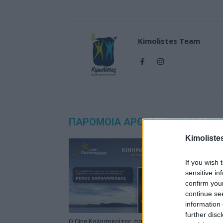
Kimolistes Team
ΠΑΡΟΜΟΙΑ ΑΡΘΡΑ
ΠΕΡΙΣΣΟΤΕ
Kimoliste
If you wish 
sensitive in
confirm you
continue se
information 
further disc
Ο Cine Καλησπερίτης, παρουσιάζει
Μια ακόμα 