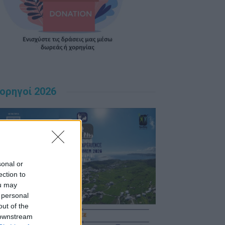
ορηγοί 2026
sonal or
ection to
ou may
 personal
out of the
 downstream