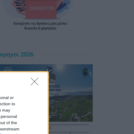
ορηγοί 2026
sonal or
ection to
ou may
 personal
out of the
 downstream