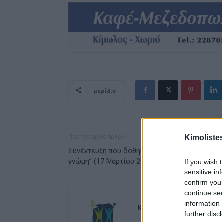
μερίδιο
Kimoliste
Προηγούμενο άρθρο
Συνέντευξη που δόθηκε στην εφημερίδα “Κοι
γνώμη” (17 Μαρτίου 2017)
If you wish 
sensitive in
confirm you
continue se
information 
Kimolistes Team
further disc