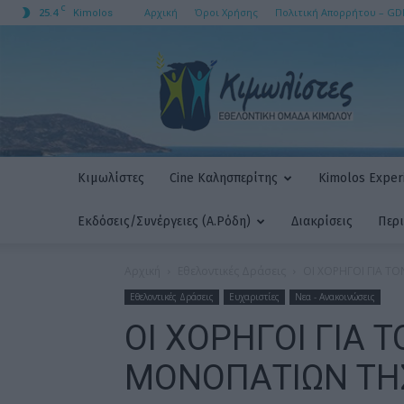
C
25.4
Αρχική
Όροι Χρήσης
Πολιτική Απορρήτου – GD
Kimolos
ΚΙΜΩΛΙΣΤΕΣ
AMKE
Κιμωλίστες
Cine Καλησπερίτης
Kimolos Experi
Εκδόσεις/Συνέργειες (Α.Ρόδη)
Διακρίσεις
Περ
Αρχική
Εθελοντικές Δράσεις
OΙ ΧΟΡΗΓΟΙ ΓΙΑ 
Εθελοντικές Δράσεις
Ευχαριστίες
Νεα - Ανακοινώσεις
OΙ ΧΟΡΗΓΟΙ ΓΙΑ 
ΜΟΝΟΠΑΤΙΩΝ ΤΗ