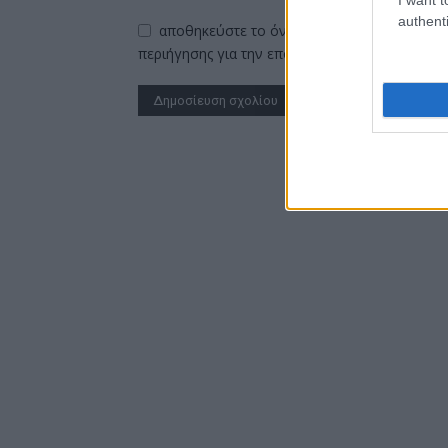
authenti
αποθηκεύστε το όνομα, το ηλεκτρονικό ταχ
περιήγησης για την επόμενη φορά που θα σχο
Alternative: