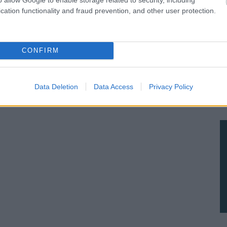
cation functionality and fraud prevention, and other user protection.
υδρομείο και τον ιστότοπό μου σε αυτό το πρόγραμμα
λιάσω.
CONFIRM
Data Deletion
Data Access
Privacy Policy