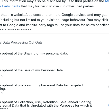
. This information may also be disclosed by us to third parties on the
IA
Participants
that may further disclose it to other third parties.
 that this website/app uses one or more Google services and may gath
including but not limited to your visit or usage behaviour. You may click 
 to Google and its third-party tags to use your data for below specifi
ogle consent section.
ΡΑ ΑΠΟ ΤΟΝ ΔΗΜΙΟΥΡΓΟ
l Data Processing Opt Outs
o opt-out of the Sharing of my personal data.
In
o opt-out of the Sale of my Personal Data.
In
προβολή του Cine
Ο Cine Καλησπερίτης παρουσιάζει
to opt-out of processing my Personal Data for Targeted
, με την παιδική ταινία
την ταινία, «Bomber & Paganini», την
ing.
», την Πέμπτη στις
Τρίτη 4/8/2026, στις 21:15μ.μ. στην
In
ις 21:15μ.μ. στην
παραλία «Αλυκή»
λυκή»
o opt-out of Collection, Use, Retention, Sale, and/or Sharing
ersonal Data that Is Unrelated with the Purposes for which it
lected.