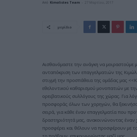
Από
Kimolistes Team
-
27 Μαρτίου, 2017
μερίδιο
Αισθανόμαστε την ανάγκη να μοιραστούμε μ
ανταπόκριση των επαγγελματιών της Κιμώλο
στιγμή την προσπάθεια της ομάδας μας <<Κ
εθελοντικού καθαρισμού μονοπατιών με την
ορειβατικούς συλλόγους της χώρας. Για λό
προσφοράς όλων των χορηγών, θα ξεκινήσου
σειρά, για κάθε έναν επαγγελματία που προ
δραστηριότητά μας, ανακοινώνοντας έναν 
προσφέρει και θέλουν να προσφέρουν με τ
το πράξουν, επικοινωνώντας μαζί μας.