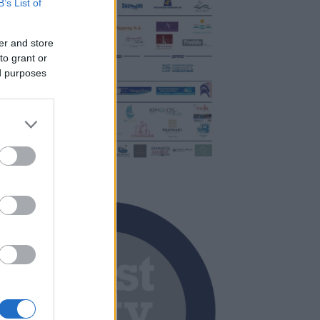
B’s List of
er and store
to grant or
ed purposes