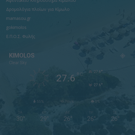
Αφεντάκειο Κληροδότημα Κιμώλου
Δρομολόγια πλοίων για Κίμωλο
mamasou.gr
gokimolos
Ε.Π.Ο.Σ. Φυλής
KIMOLOS
Clear Sky
°
27.6
°
C
27.6
°
27.6
55%
7m/s
0%
ΣΑ
ΚΥ
ΔΕ
ΤΡ
ΤΕ
30
°
29
°
26
°
26
°
26
°