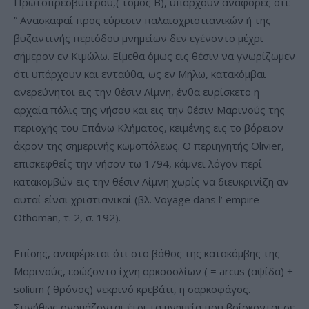
Πρωτοπρεσβυτέρου,( τόμος Β), υπάρχουν αναφορές ότι:
” Ανασκαφαί προς εύρεσιν παλαιοχριστιανικών ή της
βυζαντινής περιόδου μνημείων δεν εγένοντο μέχρι
σήμερον εν Κιμώλω. Είμεθα όμως εις θέσιν να γνωρίζωμεν
ότι υπάρχουν και ενταύθα, ως εν Μήλω, κατακόμβαι
ανερεύνητοι εις την θέσιν Λίμνη, ένθα ευρίσκετο η
αρχαία πόλις της νήσου και εις την θέσιν Μαρινούς της
περιοχής του Επάνω Κλήματος, κειμένης εις το βόρειον
άκρον της σημερινής κωμοπόλεως. Ο περιηγητής Olivier,
επισκεφθείς την νήσον τω 1794, κάμνει λόγον περί
κατακομβών εις την θέσιν Λίμνη χωρίς να διευκρινίζη αν
αυταί είναι χριστιανικαί (βλ. Voyage dans l’ empire
Othoman, τ. 2, σ. 192).
Επίσης, αναφέρεται ότι στο βάθος της κατακόμβης της
Μαρινούς, εσώζοντο ίχνη αρκοσολίων ( = arcus (αψίδα) +
solium ( θρόνος) νεκρινό κρεβάτι, η σαρκοφάγος.
Συνήθως ονομάζονται έτσι τα μνημεία που βρίσκονται σε