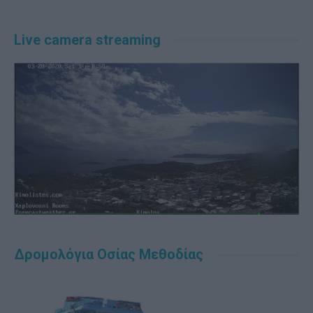
Live camera streaming
Δρομολόγια Οσίας Μεθοδίας