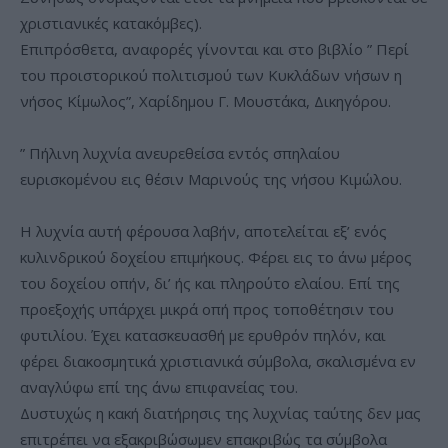
χριστιανικές κατακόμβες).
Επιπρόσθετα, αναφορές γίνονται και στο βιβλίο ” Περί
του προιστορικού πολιτισμού των Κυκλάδων νήσων η
νήσος Κίμωλος”, Χαρίδημου Γ. Μουστάκα, Δικηγόρου.
” Πήλινη λυχνία ανευρεθείσα εντός σπηλαίου
ευρισκομένου εις θέσιν Μαρινούς της νήσου Κιμώλου.
Η λυχνία αυτή φέρουσα λαβήν, αποτελείται εξ’ ενός
κυλινδρικού δοχείου επιμήκους. Φέρει εις το άνω μέρος
του δοχείου οπήν, δι’ ής και πληρούτο ελαίου. Επί της
προεξοχής υπάρχει μικρά οπή προς τοποθέτησιν του
φυτιλίου. Έχει κατασκευασθή με ερυθρόν πηλόν, και
φέρει διακοσμητικά χριστιανικά σύμβολα, σκαλισμένα εν
αναγλύφω επί της άνω επιφανείας του.
Δυστυχώς η κακή διατήρησις της λυχνίας ταύτης δεν μας
επιτρέπει να εξακριβώσωμεν επακριβώς τα σύμβολα