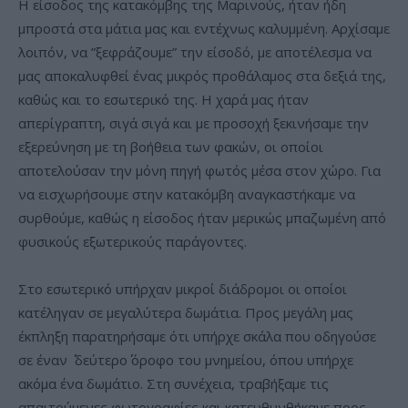
Η είσοδος της κατακόμβης της Μαρινούς, ήταν ήδη
μπροστά στα μάτια μας και εντέχνως καλυμμένη. Αρχίσαμε
λοιπόν, να ”ξεφράζουμε” την είσοδό, με αποτέλεσμα να
μας αποκαλυφθεί ένας μικρός προθάλαμος στα δεξιά της,
καθώς και το εσωτερικό της. Η χαρά μας ήταν
απερίγραπτη, σιγά σιγά και με προσοχή ξεκινήσαμε την
εξερεύνηση με τη βοήθεια των φακών, οι οποίοι
αποτελούσαν την μόνη πηγή φωτός μέσα στον χώρο. Για
να εισχωρήσουμε στην κατακόμβη αναγκαστήκαμε να
συρθούμε, καθώς η είσοδος ήταν μερικώς μπαζωμένη από
φυσικούς εξωτερικούς παράγοντες.
Στο εσωτερικό υπήρχαν μικροί διάδρομοι οι οποίοι
κατέληγαν σε μεγαλύτερα δωμάτια. Προς μεγάλη μας
έκπληξη παρατηρήσαμε ότι υπήρχε σκάλα που οδηγούσε
σε έναν ΄΄ δεύτερο΄΄ όροφο του μνημείου, όπου υπήρχε
ακόμα ένα δωμάτιο. Στη συνέχεια, τραβήξαμε τις
απαιτούμενες φωτογραφίες και κατευθυνθήκαμε προς