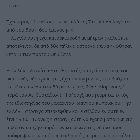
ταύτα.
Έχει μήκος 11 εκατοστών και πλάτος 7 εκ. Χρονολογείται
από του 5ου ή 6ου αιώνος μ. Χ.
Η λυχνία αυτή έχει κατασκευασθή με μήτραν ( καλούπι),
αποτελείται δε από δύο πήλινα όστρακα άτινα ηνώθησαν
μεταξύ των προτού ψηθώσιν.
Η εν λόγω λυχνία ανευρέθη εντός υπογείου στενής και
σκοτεινής σήραγγος ήτις έχει ανοιγή εντός του βράχου
εις μήκον πλέον των 50 μέτρων, εις θέσιν Μαρινούς,(
παρά τον Αγ. Ευστάθιον). Η σήραγξ αυτή εύρηται εντός
της ιδιοκτησίας του μακαρίτου Ιωάννου Κυπριανού. Την
εν λόγω σήραγγα επεσκέφθην και εισήλθον εν αυτή εν
έτει 1930. Πιθανώς η σηραγξ αύτη να εχρησιμοποιηθή εις
παλαιάν εποχήν παρά των κατοίκων της νήσου προς
απόκρυψιν των από τας επιδρομάς πειρατών ή απετέλει