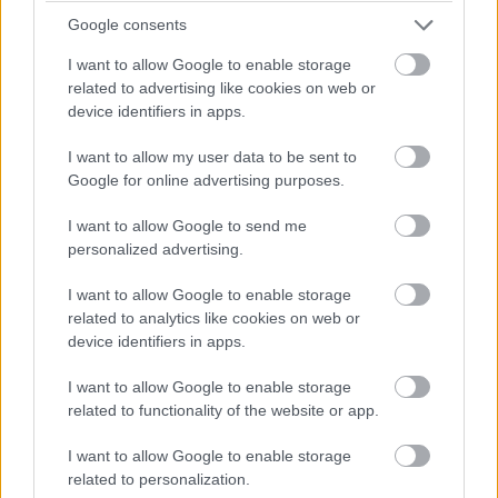
ΠΕΡΙΣΣΟΤΕΡΑ ΑΠΟ ΤΟΝ ΔΗΜΙΟΥΡΓΟ
Google consents
I want to allow Google to enable storage
Ο Cine Καλησπερίτης, παρουσιάζει
related to advertising like cookies on web or
την ταινία «Τα Φτηνά Τσιγάρα», την
device identifiers in apps.
Παρασκευή στις 7/8/2026, στις
21:15μ.μ. στην παραλία «Αλυκή»
I want to allow my user data to be sent to
Google for online advertising purposes.
Μια ακόμα προβολή του Cine
Καλησπερίτη, με την παιδική ταινία
I want to allow Google to send me
personalized advertising.
«ZOOTOPIA 2», την Πέμπτη στις
6/8/2026, στις 21:15μ.μ. στην
I want to allow Google to enable storage
παραλία «Αλυκή»
related to analytics like cookies on web or
device identifiers in apps.
Ο Cine Καλησπερίτης παρουσιάζει την
ταινία, «Bomber & Paganini», την Τρίτη
I want to allow Google to enable storage
4/8/2026, στις 21:15μ.μ. στην
related to functionality of the website or app.
παραλία «Αλυκή»
I want to allow Google to enable storage
related to personalization.