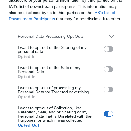
disclosure of your personal information by third parties on the
IAB’s list of downstream participants. This information may
Προηγούμενο άρθρο
Επόμενο άρθρο
also be disclosed by us to third parties on the
IAB’s List of
Προετοιμασία θερινού
Η διαδρομή απο το λιμάνι της
Downstream Participants
that may further disclose it to other
κινηματογράφου στην Αλική (
Ψάθης στο χωριό (απο το
third parties.
Αύγουστος 2015)
Αφεντάκειο ίδρυμα)
Please note that this website/app uses one or more Google
Personal Data Processing Opt Outs
services and may gather and store information including but
not limited to your visit or usage behaviour. You may click to
I want to opt-out of the Sharing of my
personal data.
grant or deny consent to Google and its third-party tags to
Opted In
use your data for below specified purposes in below Google
consent section.
I want to opt-out of the Sale of my
Personal Data.
Opted In
Kimolistes Team
I want to opt-out of processing my
Personal Data for Targeted Advertising.
Opted In
I want to opt-out of Collection, Use,
Retention, Sale, and/or Sharing of my
Personal Data that Is Unrelated with the
Purposes for which it was collected.
Opted Out
ΠΑΡΟΜΟΙΑ ΑΡΘΡΑ