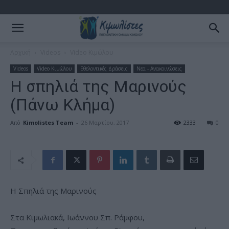
Αρχική
Videos
Video Κιμώλου
Videos
Video Κιμώλου
Εθελοντικές Δράσεις
Νεα - Ανακοινώσεις
H σπηλιά της Μαρινούς
(Πάνω Κλήμα)
Από
Kimolistes Team
-
26 Μαρτίου, 2017
2333
0
Η Σπηλιά της Μαρινούς
Στα Κιμωλιακά, Ιωάννου Σπ. Ράμφου,