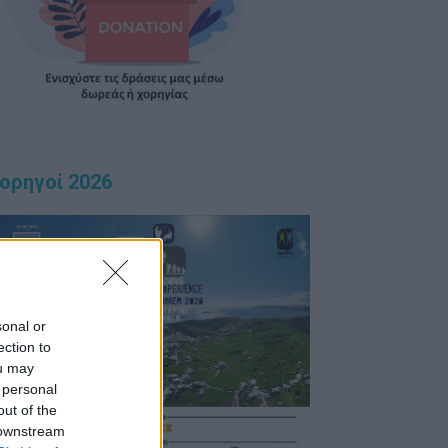
ορηγοί 2026
sonal or
ection to
ou may
 personal
out of the
 downstream