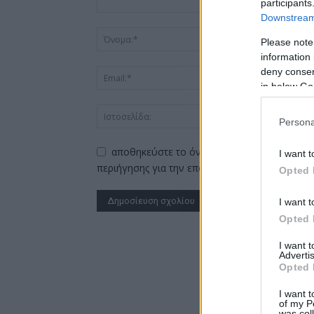
participants
Downstream 
Please note
information 
deny consent
in below Go
Persona
αποθηκεύστε το όνομα, το ηλεκτρονικό ταχ
I want t
περιήγησης για την επόμενη φορά που θα σχο
Opted 
I want t
Opted 
Alternative:
I want 
Advertis
Opted 
I want t
of my P
was col