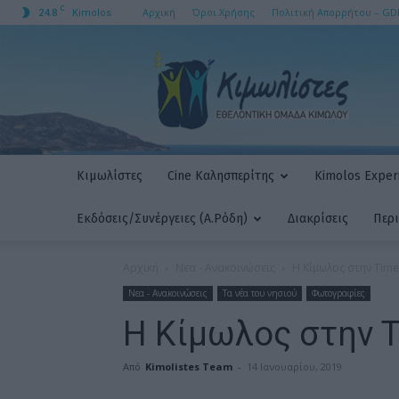
C
24.8
Αρχική
Όροι Χρήσης
Πολιτική Απορρήτου – GD
Kimolos
ΚΙΜΩΛΙΣΤΕΣ
AMKE
Κιμωλίστες
Cine Καλησπερίτης
Kimolos Experi
Εκδόσεις/Συνέργειες (Α.Ρόδη)
Διακρίσεις
Περ
Αρχική
Νεα - Ανακοινώσεις
H Κίμωλος στην Times
Νεα - Ανακοινώσεις
Τα νέα του νησιού
Φωτογραφίες
H Κίμωλος στην Ti
Από
Kimolistes Team
-
14 Ιανουαρίου, 2019