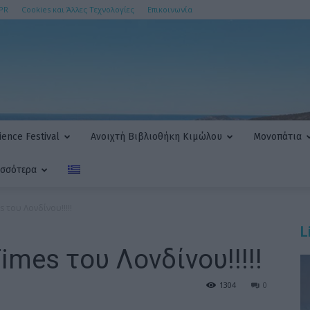
PR
Cookies και Άλλες Τεχνολογίες
Επικοινωνία
ence Festival
Ανοιχτή Βιβλιοθήκη Κιμώλου
Μονοπάτια
ισσότερα
 του Λονδίνου!!!!!
L
mes του Λονδίνου!!!!!
1304
0