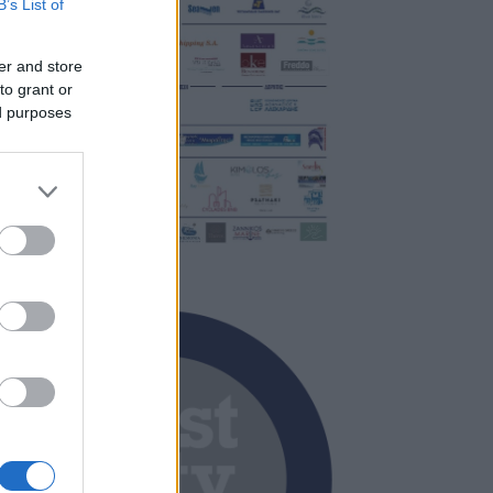
B’s List of
er and store
to grant or
ed purposes