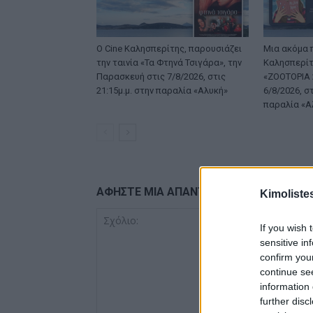
Ο Cine Καλησπερίτης, παρουσιάζει
Μια ακόμα 
την ταινία «Τα Φτηνά Τσιγάρα», την
Καλησπερίτη
Παρασκευή στις 7/8/2026, στις
«ZOOTOPIA 2
21:15μ.μ. στην παραλία «Αλυκή»
6/8/2026, στ
παραλία «Α
ΑΦΗΣΤΕ ΜΙΑ ΑΠΑΝΤΗΣΗ
Kimoliste
If you wish 
sensitive in
confirm you
continue se
information 
further disc