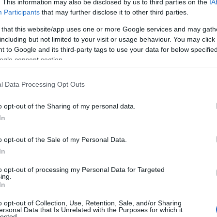
. This information may also be disclosed by us to third parties on the
IA
Participants
that may further disclose it to other third parties.
 that this website/app uses one or more Google services and may gath
including but not limited to your visit or usage behaviour. You may click 
 to Google and its third-party tags to use your data for below specifi
ogle consent section.
l Data Processing Opt Outs
υδρομείο και τον ιστότοπό μου σε αυτό το πρόγραμμα
o opt-out of the Sharing of my personal data.
λιάσω.
In
o opt-out of the Sale of my Personal Data.
In
to opt-out of processing my Personal Data for Targeted
ing.
In
o opt-out of Collection, Use, Retention, Sale, and/or Sharing
ersonal Data that Is Unrelated with the Purposes for which it
lected.