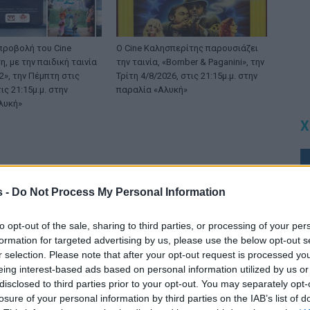
προβολή του Cine
Ο Cine Καλησπερίτης παρουσιάζει
, με την παιδική ταινία
την ταινία, «Bomber & Paganini», την
», την Πέμπτη στις
Τρίτη 4/8/2026, στις 21:15μ.μ. στην
ις 21:15μ.μ. στην
παραλία «Αλυκή»
λυκή»
Χ
s -
Do Not Process My Personal Information
to opt-out of the sale, sharing to third parties, or processing of your per
formation for targeted advertising by us, please use the below opt-out s
r selection. Please note that after your opt-out request is processed y
eing interest-based ads based on personal information utilized by us or
disclosed to third parties prior to your opt-out. You may separately opt-
losure of your personal information by third parties on the IAB’s list of