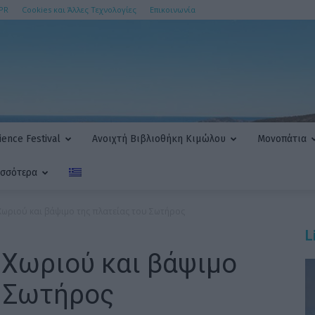
PR
Cookies και Άλλες Τεχνολογίες
Επικοινωνία
ence Festival
Ανοιχτή Βιβλιοθήκη Κιμώλου
Μονοπάτια
ισσότερα
ωριού και βάψιμο της πλατείας του Σωτήρος
L
 Χωριού και βάψιμο
υ Σωτήρος