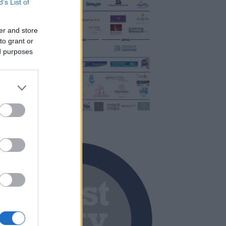
B’s List of
er and store
to grant or
ed purposes