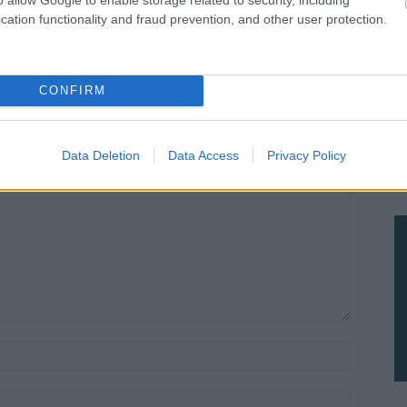
ις 21:15μ.μ. στην
παραλία «Αλυκή»
cation functionality and fraud prevention, and other user protection.
λυκή»
CONFIRM
Data Deletion
Data Access
Privacy Policy