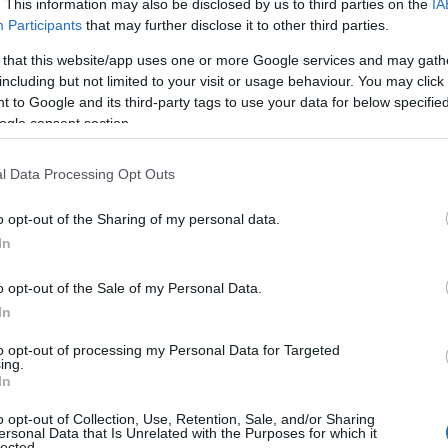
βει το μερίδιο που του αναλογεί.
. This information may also be disclosed by us to third parties on the
IA
Participants
that may further disclose it to other third parties.
στη συνεργασία σας,
 that this website/app uses one or more Google services and may gath
including but not limited to your visit or usage behaviour. You may click 
 to Google and its third-party tags to use your data for below specifi
ευχαριστούμε
ogle consent section.
l Data Processing Opt Outs
o opt-out of the Sharing of my personal data.
In
o opt-out of the Sale of my Personal Data.
In
Επόμενο άρθρο
to opt-out of processing my Personal Data for Targeted
Η
Οι “ΚΙΜΩΛΙΣΤΕΣ” στον 88,6
ing.
In
o opt-out of Collection, Use, Retention, Sale, and/or Sharing
ersonal Data that Is Unrelated with the Purposes for which it
lected.