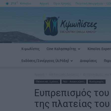
C
27.6
Αρχική
Όροι Χρήσης
Πολιτική Απορρήτου – GD
Kimolos
ΚΙΜΩΛΙΣΤΕΣ
AMKE
Κιμωλίστες
Cine Καλησπερίτης
Kimolos Experi
Εκδόσεις/Συνέργειες (Α.Ρόδη)
Διακρίσεις
Περ
Αρχική
Εθελοντικές Δράσεις
Ευπρεπισμός του Χ
Εθελοντικές Δράσεις
Νεα - Ανακοινώσεις
Φωτογραφίες
Ευπρεπισμός του
της πλατείας το