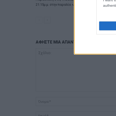
21:15μ.μ. στην παραλία «Αλυκή»
6/8/2026, στ
authenti
παραλία «Α
ΑΦΗΣΤΕ ΜΙΑ ΑΠΑΝΤΗΣΗ