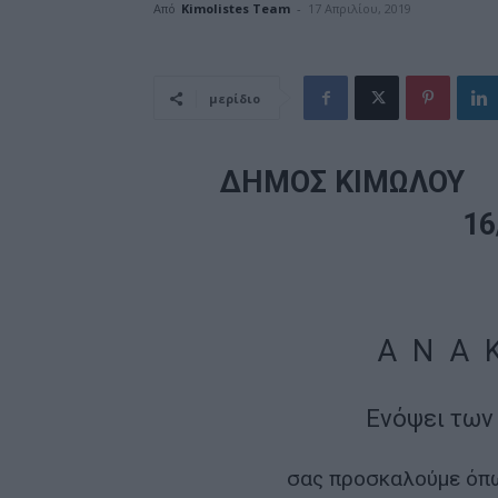
Από
Kimolistes Team
-
17 Απριλίου, 2019
μερίδιο
ΔΗΜΟΣ ΚΙΜ
16
Α Ν Α Κ
Ενόψει των
σας προσκαλούμε όπω