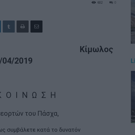
602
0
ΩΛΟΥ Κίμωλος
/04/2019
L
 Ο Ι Ν Ω Σ Η
 εορτών του Πάσχα,
ς συμβάλετε κατά το δυνατόν