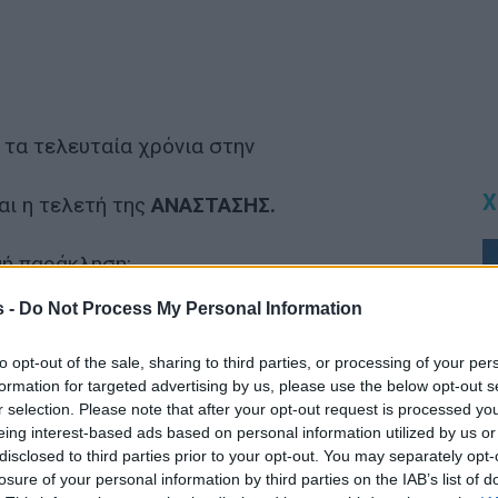
τα τελευταία χρόνια στην
Χ
ται η τελετή της
ΑΝΑΣΤΑΣΗΣ.
ή παράκληση:
s -
Do Not Process My Personal Information
ΝΕΤΕ ΣΚΟΥΠΙΔΙΑ
to opt-out of the sale, sharing to third parties, or processing of your per
 ΤΟΥ ΧΩΡΙΟΥ ΚΑΙ ΕΞΩ ΑΠΟ ΤΟΥΣ ΚΑΔΟΥΣ
formation for targeted advertising by us, please use the below opt-out s
r selection. Please note that after your opt-out request is processed y
Υ ΥΠΑΡΧΟΥΝ.
eing interest-based ads based on personal information utilized by us or
disclosed to third parties prior to your opt-out. You may separately opt-
είναι θέμα συλλογικής ευθύνης και οφείλει
losure of your personal information by third parties on the IAB’s list of