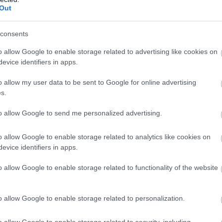
Out
consents
o allow Google to enable storage related to advertising like cookies on
evice identifiers in apps.
o allow my user data to be sent to Google for online advertising
s.
ΡΑ ΑΠΟ ΤΟΝ ΔΗΜΙΟΥΡΓΟ
to allow Google to send me personalized advertising.
o allow Google to enable storage related to analytics like cookies on
evice identifiers in apps.
o allow Google to enable storage related to functionality of the website
o allow Google to enable storage related to personalization.
προβολή του Cine
Ο Cine Καλησπερίτης παρουσιάζει
, με την παιδική ταινία
την ταινία, «Bomber & Paganini», την
», την Πέμπτη στις
Τρίτη 4/8/2026, στις 21:15μ.μ. στην
o allow Google to enable storage related to security, including