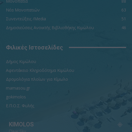
Μονοπάτια
88
Νέα Μονοπατιών
63
Συνεντεύξεις /Media
51
Δημοσιεύσεις Ανοικτής Βιβλιοθήκης Κιμώλου
46
Φιλικές Ιστοσελίδες
Δήμος Κιμώλου
Αφεντάκειο Κληροδότημα Κιμώλου
Δρομολόγια πλοίων για Κίμωλο
mamasou.gr
gokimolos
Ε.Π.Ο.Σ. Φυλής
KIMOLOS
Clear Sky