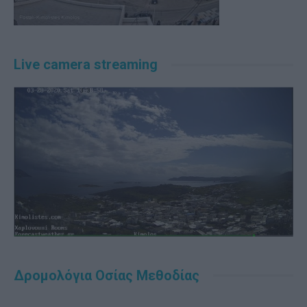
Live camera streaming
Δρομολόγια Οσίας Μεθοδίας