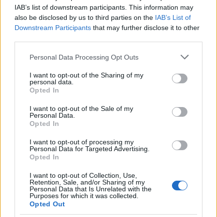
IAB’s list of downstream participants. This information may
also be disclosed by us to third parties on the
IAB’s List of
Downstream Participants
that may further disclose it to other
third parties.
Please note that this website/app uses one or more Google
Personal Data Processing Opt Outs
services and may gather and store information including but
Kimolos Experience Festival
not limited to your visit or usage behaviour. You may click to
I want to opt-out of the Sharing of my
personal data.
grant or deny consent to Google and its third-party tags to
Opted In
use your data for below specified purposes in below Google
consent section.
I want to opt-out of the Sale of my
Personal Data.
Opted In
I want to opt-out of processing my
Personal Data for Targeted Advertising.
Opted In
I want to opt-out of Collection, Use,
Retention, Sale, and/or Sharing of my
Personal Data that Is Unrelated with the
Purposes for which it was collected.
Opted Out