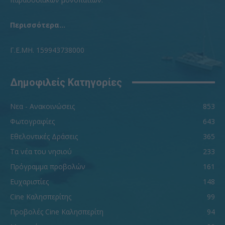
Περισσότερα...
Γ.Ε.ΜΗ. 159943738000
Δημοφιλείς Κατηγορίες
Νεα - Ανακοινώσεις
853
Φωτογραφίες
643
Εθελοντικές Δράσεις
365
Τα νέα του νησιού
233
Πρόγραμμα προβολών
161
Ευχαριστίες
148
Cine Καλησπερίτης
99
Προβολές Cine Καλησπερίτη
94