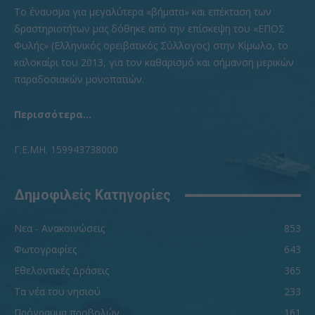
To έναυσμα για μεγαλύτερα «βήματα» και επέκταση των
δραστηριοτήτων μας δόθηκε από την επίσκεψη του «ΕΠΟΣ
Φυλής» (Ελληνικός ορειβατικός Σύλλογος) στην Κίμωλο, το
καλοκαίρι του 2013, για τον καθαρισμό και σήμανση μερικών
παραδοσιακών μονοπατιών.
Περισσότερα...
Γ.Ε.ΜΗ. 159943738000
Δημοφιλείς Κατηγορίες
Νεα - Ανακοινώσεις
853
Φωτογραφίες
643
Εθελοντικές Δράσεις
365
Τα νέα του νησιού
233
Πρόγραμμα προβολών
161