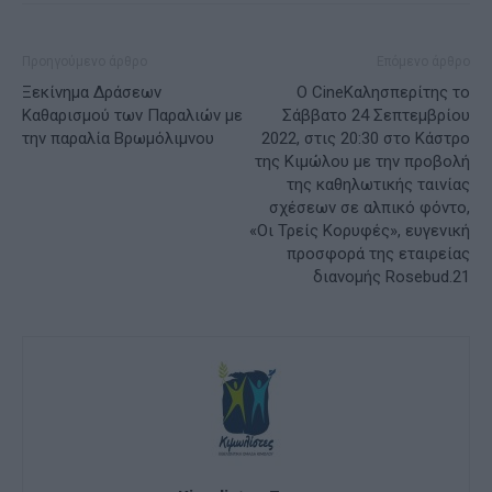
Προηγούμενο άρθρο
Επόμενο άρθρο
Ξεκίνημα Δράσεων
Ο CineΚαλησπερίτης το
Καθαρισμού των Παραλιών με
Σάββατο 24 Σεπτεμβρίου
την παραλία Bρωμόλιμνου
2022, στις 20:30 στο Κάστρο
της Κιμώλου με την προβολή
της καθηλωτικής ταινίας
σχέσεων σε αλπικό φόντο,
«Οι Τρείς Κορυφές», ευγενική
προσφορά της εταιρείας
διανομής Rosebud.21