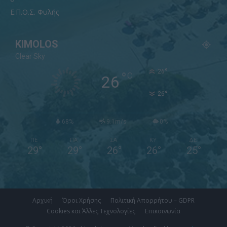
Ε.Π.Ο.Σ. Φυλής
KIMOLOS
Clear Sky
°
26
°
C
26
°
26
68%
9.1m/s
0%
ΠΕ
ΠΑ
ΣΑ
ΚΥ
ΔΕ
29
°
29
°
26
°
26
°
25
°
Αρχική
Όροι Χρήσης
Πολιτική Απορρήτου – GDPR
Cookies και Άλλες Τεχνολογίες
Επικοινωνία