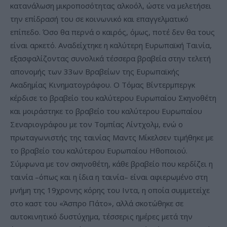
κατανάλωση μικροποσότητας αλκοόλ, ώστε να μελετήσει
την επίδρασή του σε κοινωνικό και επαγγελματικό
επίπεδο. Όσο θα περνά ο καιρός, όμως, ποτέ δεν θα τους
είναι αρκετό. Αναδείχτηκε η καλύτερη Ευρωπαϊκή Ταινία,
εξασφαλίζοντας συνολικά τέσσερα βραβεία στην τελετή
απονομής των 33ων Βραβείων της Ευρωπαϊκής
Ακαδημίας Κινηματογράφου. Ο Τόμας Βίντερμπεργκ
κέρδισε το βραβείο του καλύτερου Ευρωπαίου Σκηνοθέτη
και μοιράστηκε το βραβείο του καλύτερου Ευρωπαίου
Σεναριογράφου με τον Τομπίας Λίντχολμ, ενώ ο
πρωταγωνιστής της ταινίας Μαντς Μίκελσεν τιμήθηκε με
το βραβείο του καλύτερου Ευρωπαίου Ηθοποιού.
Σύμφωνα με τον σκηνοθέτη, κάθε βραβείο που κερδίζει η
ταινία –όπως και η ίδια η ταινία– είναι αφιερωμένο στη
μνήμη της 19χρονης κόρης του Ιντα, η οποία συμμετείχε
στο καστ του «Άσπρο Πάτο», αλλά σκοτώθηκε σε
αυτοκινητικό δυστύχημα, τέσσερις ημέρες μετά την