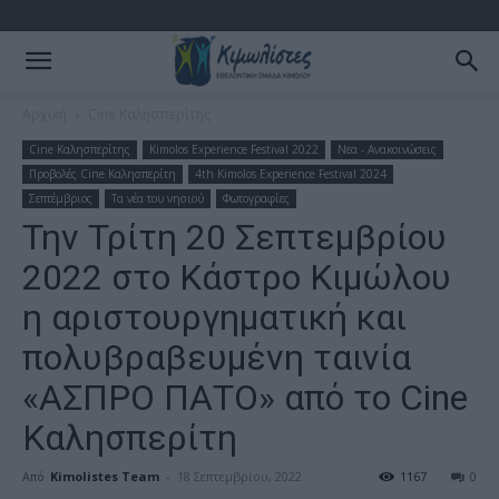
Αρχική
Cine Καλησπερίτης
Cine Καλησπερίτης
Kimolos Experience Festival 2022
Νεα - Ανακοινώσεις
Προβολές Cine Καλησπερίτη
4th Kimolos Experience Festival 2024
Σεπτέμβριος
Τα νέα του νησιού
Φωτογραφίες
Την Τρίτη 20 Σεπτεμβρίου
2022 στο Κάστρο Κιμώλου
η αριστουργηματική και
πολυβραβευμένη ταινία
«ΑΣΠΡΟ ΠΑΤΟ» από το Cine
Καλησπερίτη
Από
Kimolistes Team
-
18 Σεπτεμβρίου, 2022
1167
0