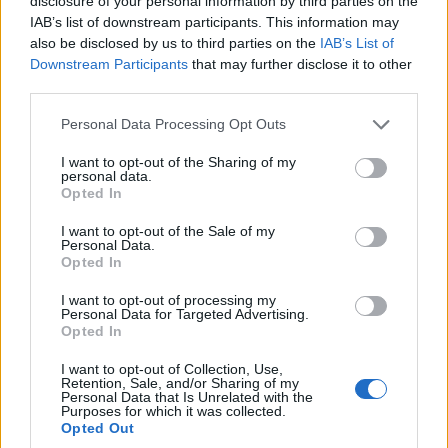
disclosure of your personal information by third parties on the
IAB’s list of downstream participants. This information may
also be disclosed by us to third parties on the
IAB’s List of
Downstream Participants
that may further disclose it to other
third parties.
Please note that this website/app uses one or more Google
Personal Data Processing Opt Outs
services and may gather and store information including but
not limited to your visit or usage behaviour. You may click to
I want to opt-out of the Sharing of my
personal data.
grant or deny consent to Google and its third-party tags to
Opted In
use your data for below specified purposes in below Google
consent section.
I want to opt-out of the Sale of my
Personal Data.
Opted In
I want to opt-out of processing my
Personal Data for Targeted Advertising.
Opted In
I want to opt-out of Collection, Use,
Retention, Sale, and/or Sharing of my
Personal Data that Is Unrelated with the
Purposes for which it was collected.
Opted Out