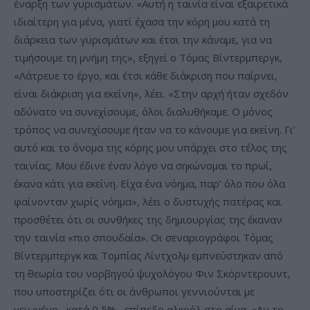
έναρξη των γυρισμάτων. «Αυτή η ταινία είναι εξαιρετικά
ιδιαίτερη για μένα, γιατί έχασα την κόρη μου κατά τη
διάρκεια των γυρισμάτων και έτσι την κάναμε, για να
τιμήσουμε τη μνήμη της», εξηγεί ο Τόμας Βίντερμπεργκ,
«Λάτρευε το έργο, και έτσι κάθε διάκριση που παίρνει,
είναι διάκριση για εκείνη», λέει. «Στην αρχή ήταν σχεδόν
αδύνατο να συνεχίσουμε, όλοι διαλυθήκαμε. Ο μόνος
τρόπος να συνεχίσουμε ήταν να το κάνουμε για εκείνη. Γι’
αυτό και το όνομα της κόρης μου υπάρχει στο τέλος της
ταινίας. Μου έδινε έναν λόγο να σηκώνομαι το πρωί,
έκανα κάτι για εκείνη. Είχα ένα νόημα, παρ’ όλο που όλα
φαίνονταν χωρίς νόημα», λέει ο δυστυχής πατέρας και
προσθέτει ότι οι συνθήκες της δημιουργίας της έκαναν
την ταινία «πιο σπουδαία». Οι σεναριογράφοι Τόμας
Βίντερμπεργκ και Τομπίας Λίντχολμ εμπνεύστηκαν από
τη θεωρία του νορβηγού ψυχολόγου Φιν Σκόρντερουντ,
που υποστηρίζει ότι οι άνθρωποι γεννιούνται με
μειωμένο –κατά 0,5%– επίπεδο αλκοόλ στο αίμα. «Αν το