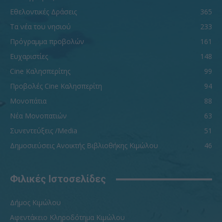
Εθελοντικές Δράσεις
365
Τα νέα του νησιού
233
Πρόγραμμα προβολών
161
Ευχαριστίες
148
Cine Καλησπερίτης
99
Προβολές Cine Καλησπερίτη
94
Μονοπάτια
88
Νέα Μονοπατιών
63
Συνεντεύξεις /Media
51
Δημοσιεύσεις Ανοικτής Βιβλιοθήκης Κιμώλου
46
Φιλικές Ιστοσελίδες
Δήμος Κιμώλου
Αφεντάκειο Κληροδότημα Κιμώλου