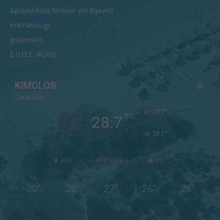
Δρομολόγια πλοίων για Κίμωλο
mamasou.gr
gokimolos
Ε.Π.Ο.Σ. Φυλής
KIMOLOS
Clear Sky
°
28.7
°
C
28.7
°
28.7
49%
8.3m/s
0%
ΣΑ
ΚΥ
ΔΕ
ΤΡ
ΤΕ
30
°
28
°
27
°
26
°
26
°