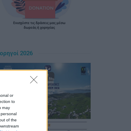
ορηγοί 2026
sonal or
ection to
ou may
 personal
out of the
 downstream