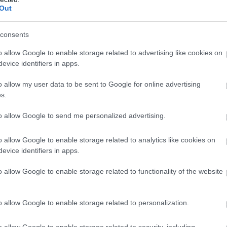
Out
consents
o allow Google to enable storage related to advertising like cookies on
evice identifiers in apps.
o allow my user data to be sent to Google for online advertising
s.
προβολή του Cine
Ο Cine Καλησπερίτης παρουσιάζει
, με την παιδική ταινία
την ταινία, «Bomber & Paganini», την
to allow Google to send me personalized advertising.
», την Πέμπτη στις
Τρίτη 4/8/2026, στις 21:15μ.μ. στην
ις 21:15μ.μ. στην
παραλία «Αλυκή»
λυκή»
o allow Google to enable storage related to analytics like cookies on
evice identifiers in apps.
o allow Google to enable storage related to functionality of the website
o allow Google to enable storage related to personalization.
o allow Google to enable storage related to security, including