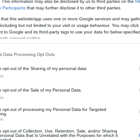
. This information may also be disclosed by us to third parties on the
IA
Participants
that may further disclose it to other third parties.
 that this website/app uses one or more Google services and may gath
including but not limited to your visit or usage behaviour. You may click 
 to Google and its third-party tags to use your data for below specifi
Επόμενο άρθρο
ogle consent section.
ΟΙ ΧΟΡΗΓΟΙ ΚΑΘΑΡΙΣΜΟΥ ΜΟΝΟΠΑΤΙΩΝ ΤΗΣ
ΚΙΜΩΛΟΥ – ΔΙΑΔΡΟΜΗ για το «Kimolos Trail»
l Data Processing Opt Outs
(στα πλαίσια του Cyclades Trail Cup 2018).
o opt-out of the Sharing of my personal data.
In
o opt-out of the Sale of my Personal Data.
In
to opt-out of processing my Personal Data for Targeted
ing.
In
o opt-out of Collection, Use, Retention, Sale, and/or Sharing
ersonal Data that Is Unrelated with the Purposes for which it
ΡΑ ΑΠΟ ΤΟΝ ΔΗΜΙΟΥΡΓΟ
lected.