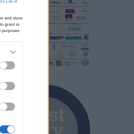
B’s List of
er and store
to grant or
ed purposes