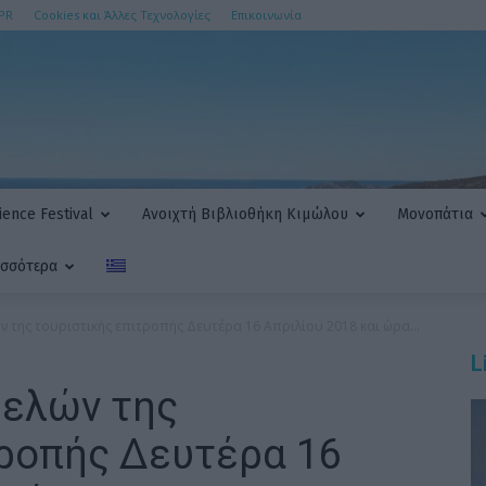
PR
Cookies και Άλλες Τεχνολογίες
Επικοινωνία
ence Festival
Ανοιχτή Βιβλιοθήκη Κιμώλου
Μονοπάτια
ισσότερα
 της τουριστικής επιτροπής Δευτέρα 16 Απριλίου 2018 και ώρα...
L
ελών της
τροπής Δευτέρα 16