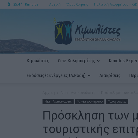
C
25.4
Αρχική
Όροι Χρήσης
Πολιτική Απορρήτου – GD
Kimolos
ΚΙΜΩΛΙΣΤΕΣ
AMKE
Κιμωλίστες
Cine Καλησπερίτης
Kimolos Experi
Εκδόσεις/Συνέργειες (Α.Ρόδη)
Διακρίσεις
Περ
Αρχική
Νεα - Ανακοινώσεις
Πρόσκληση των μελών
Νεα - Ανακοινώσεις
Τα νέα του νησιού
Φωτογραφίες
Πρόσκληση των μ
τουριστικής επι