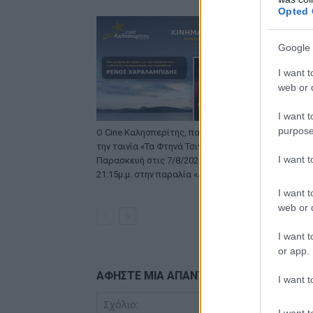
Opted 
Google 
I want t
web or d
I want t
purpose
Ο Cine Καλησπερίτης, παρουσιάζει
Μια ακόμα 
την ταινία «Τα Φτηνά Τσιγάρα», την
Καλησπερίτη
I want 
Παρασκευή στις 7/8/2026, στις
«ZOOTOPIA 2
21:15μ.μ. στην παραλία «Αλυκή»
6/8/2026, στ
παραλία «Α
I want t
web or d
I want t
or app.
ΑΦΗΣΤΕ ΜΙΑ ΑΠΑΝΤΗΣΗ
I want t
I want t