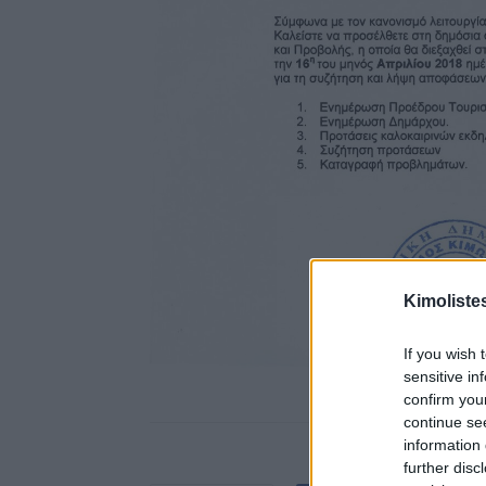
Kimoliste
If you wish 
sensitive in
confirm you
continue se
information 
further disc