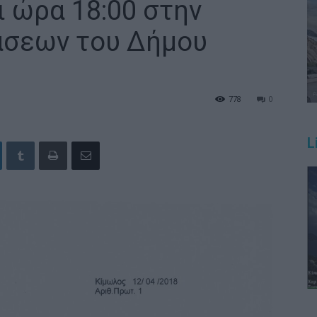
ι ώρα 18:00 στην
άσεων του Δήμου
778
0
L