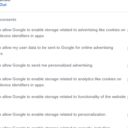
Out
consents
o allow Google to enable storage related to advertising like cookies on
evice identifiers in apps.
προβολή του Cine
Ο Cine Καλησπερίτης παρουσιάζει
, με την παιδική ταινία
την ταινία, «Bomber & Paganini», την
o allow my user data to be sent to Google for online advertising
», την Πέμπτη στις
Τρίτη 4/8/2026, στις 21:15μ.μ. στην
s.
ις 21:15μ.μ. στην
παραλία «Αλυκή»
λυκή»
to allow Google to send me personalized advertising.
o allow Google to enable storage related to analytics like cookies on
evice identifiers in apps.
o allow Google to enable storage related to functionality of the website
o allow Google to enable storage related to personalization.
o allow Google to enable storage related to security, including