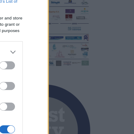
B’s List of
er and store
to grant or
ed purposes