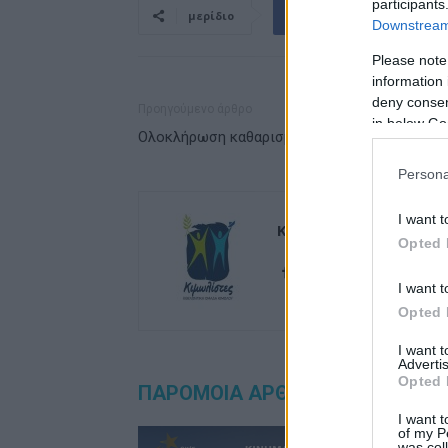
participants
μερίδιο
Downstream 
Please note
information 
deny consent
Προηγούμενο άρθρο
in below Go
Ολοκλήρωση καθαρισμού παραλίας «Γαμπά»
Persona
I want t
Kimolistes Team
Opted 
I want t
Opted 
I want 
Advertis
Opted 
ΠΑΡΟΜΟΙΑ ΑΡΘΡΑ
ΠΕΡΙΣΣΟΤΕ
I want t
of my P
was col