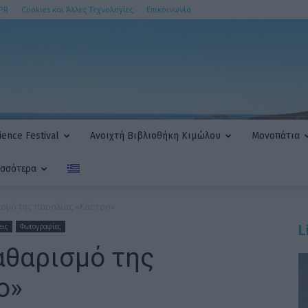
PR
Cookies και Άλλες Τεχνολογίες
Επικοινωνία
ence Festival
Ανοιχτή Βιβλιοθήκη Κιμώλου
Μονοπάτια
ισσότερα
ισμό της παραλίας «Κάστρο»
εις
Φωτογραφίες
L
αθαρισμό της
ο»