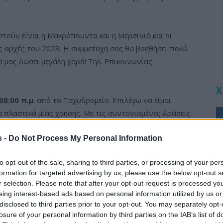
τούν είναι η Μακρόπουντα και η Μερσινιά και οι
 αρχές του 2023. Η συμμετοχή σας θα βοηθήσει πολύ
 μας δώσει μεγάλη χαρά! Τηλ. Επικοινωνίας:
Χ
08:00 π.μ
. από το Ταχυδρομείο. Επιλέγω να είμαι
τα πλαστικά μίας χρήσης. Με τις συντονισμένες δράσεις
 συμβάλλουμε έμπρακτα στην διαφύλαξη των καθαρών
s -
Do Not Process My Personal Information
to opt-out of the sale, sharing to third parties, or processing of your per
f
formation for targeted advertising by us, please use the below opt-out s
r selection. Please note that after your opt-out request is processed y
eing interest-based ads based on personal information utilized by us or
disclosed to third parties prior to your opt-out. You may separately opt-
losure of your personal information by third parties on the IAB’s list of