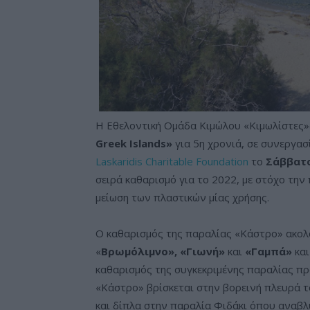
Η Εθελοντική Ομάδα Κιμώλου «Κιμωλίστες
Greek Islands»
για 5η χρονιά, σε συνεργασ
Laskaridis Charitable Foundation
το
Σάββατο
σειρά καθαρισμό για το 2022, με στόχο τη
μείωση των πλαστικών μίας χρήσης.
Ο καθαρισμός της παραλίας «Κάστρο» ακολ
«
Βρωμόλιμνο», «Γιωνή»
και
«Γαμπά»
και
καθαρισμός της συγκεκριμένης παραλίας π
«Κάστρο» βρίσκεται στην βορεινή πλευρά τ
και δίπλα στην παραλία Φιδάκι όπου αναβλ