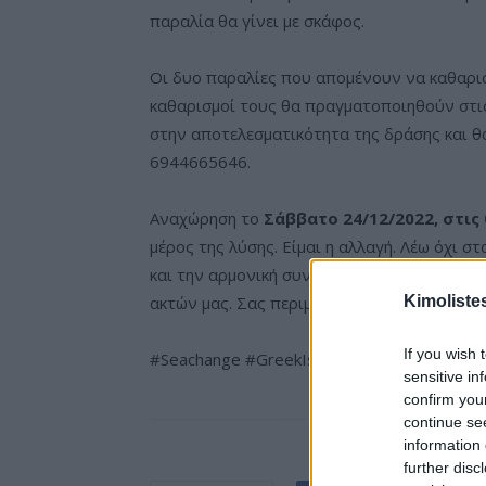
παραλία θα γίνει με σκάφος.
Οι δυο παραλίες που απομένουν να καθαρισ
καθαρισμοί τους θα πραγματοποιηθούν στις
στην αποτελεσματικότητα της δράσης και θα
6944665646.
Αναχώρηση το
Σάββατο 24/12/2022, στις 
μέρος της λύσης. Είμαι η αλλαγή. Λέω όχι σ
και την αρμονική συνεργασία μπορούμε να
Kimoliste
ακτών μας. Σας περιμένουμε.
If you wish 
#Seachange #GreekIslands #NoPlastic #Aclc
sensitive in
confirm you
continue se
information 
further disc