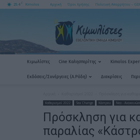
C
25.4
Αρχική
Όροι Χρήσης
Πολιτική Απορρήτου – GD
Kimolos
ΚΙΜΩΛΙΣΤΕΣ
AMKE
Κιμωλίστες
Cine Καλησπερίτης
Kimolos Experi
Εκδόσεις/Συνέργειες (Α.Ρόδη)
Διακρίσεις
Περ
Αρχική
Καθαρισμοί 2022
Πρόσκληση για καθαρ
Καθαρισμοί 2022
Sea Change
Κάστρου
Νεα - Ανακοινώσ
Πρόσκληση για κ
παραλίας «Κάστρ