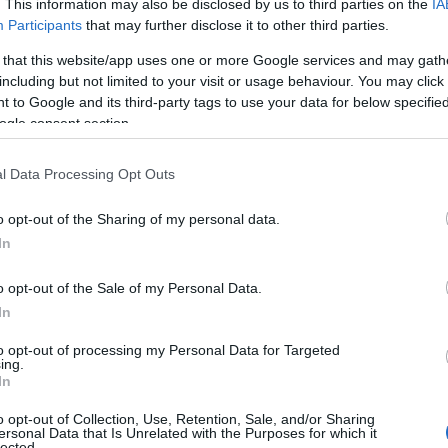
. This information may also be disclosed by us to third parties on the
IA
Participants
that may further disclose it to other third parties.
 that this website/app uses one or more Google services and may gath
including but not limited to your visit or usage behaviour. You may click 
 to Google and its third-party tags to use your data for below specifi
Επόμενο άρθρο
ogle consent section.
Ολοκλήρωση καθαρισμού παραλίας “Κάστρο”
l Data Processing Opt Outs
o opt-out of the Sharing of my personal data.
In
o opt-out of the Sale of my Personal Data.
In
to opt-out of processing my Personal Data for Targeted
ing.
In
ΡΑ ΑΠΟ ΤΟΝ ΔΗΜΙΟΥΡΓΟ
o opt-out of Collection, Use, Retention, Sale, and/or Sharing
ersonal Data that Is Unrelated with the Purposes for which it
lected.