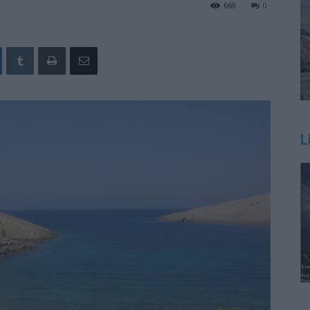
669
0
L