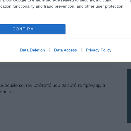
cation functionality and fraud prevention, and other user protection.
CONFIRM
Data Deletion
Data Access
Privacy Policy
υδρομείο και τον ιστότοπό μου σε αυτό το πρόγραμμα
λιάσω.