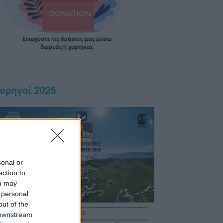
ορηγοί 2026
sonal or
ection to
ou may
 personal
out of the
 downstream