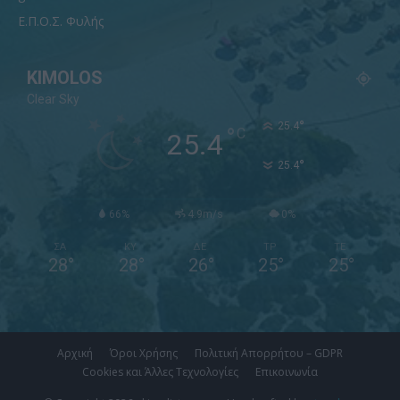
Ε.Π.Ο.Σ. Φυλής
KIMOLOS
Clear Sky
°
25.4
°
C
25.4
°
25.4
66%
4.9m/s
0%
ΣΑ
ΚΥ
ΔΕ
ΤΡ
ΤΕ
28
°
28
°
26
°
25
°
25
°
Αρχική
Όροι Χρήσης
Πολιτική Απορρήτου – GDPR
Cookies και Άλλες Τεχνολογίες
Επικοινωνία