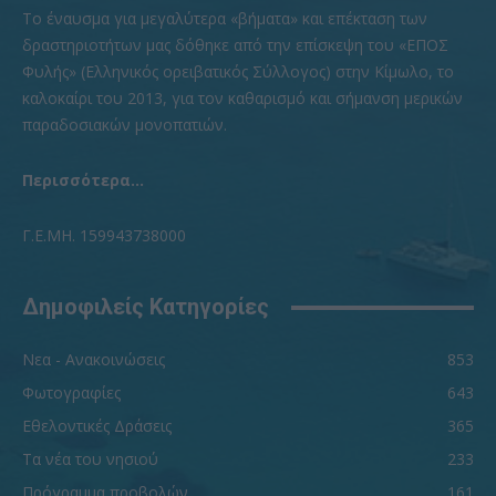
To έναυσμα για μεγαλύτερα «βήματα» και επέκταση των
δραστηριοτήτων μας δόθηκε από την επίσκεψη του «ΕΠΟΣ
Φυλής» (Ελληνικός ορειβατικός Σύλλογος) στην Κίμωλο, το
καλοκαίρι του 2013, για τον καθαρισμό και σήμανση μερικών
παραδοσιακών μονοπατιών.
Περισσότερα...
Γ.Ε.ΜΗ. 159943738000
Δημοφιλείς Κατηγορίες
Νεα - Ανακοινώσεις
853
Φωτογραφίες
643
Εθελοντικές Δράσεις
365
Τα νέα του νησιού
233
Πρόγραμμα προβολών
161