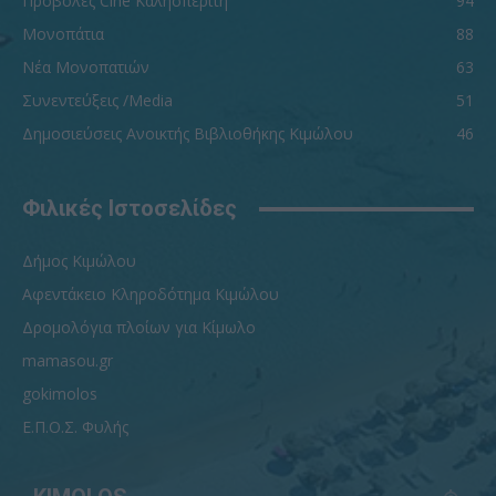
Προβολές Cine Καλησπερίτη
94
Μονοπάτια
88
Νέα Μονοπατιών
63
Συνεντεύξεις /Media
51
Δημοσιεύσεις Ανοικτής Βιβλιοθήκης Κιμώλου
46
Φιλικές Ιστοσελίδες
Δήμος Κιμώλου
Αφεντάκειο Κληροδότημα Κιμώλου
Δρομολόγια πλοίων για Κίμωλο
mamasou.gr
gokimolos
Ε.Π.Ο.Σ. Φυλής