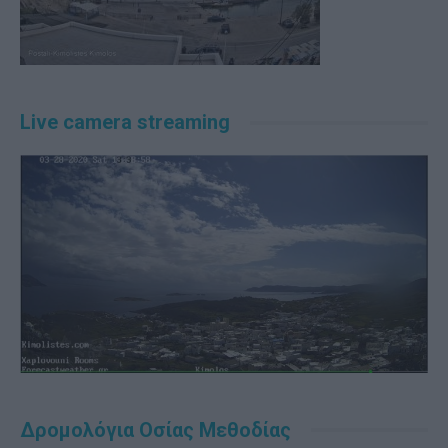
Live camera streaming
Δρομολόγια Οσίας Μεθοδίας