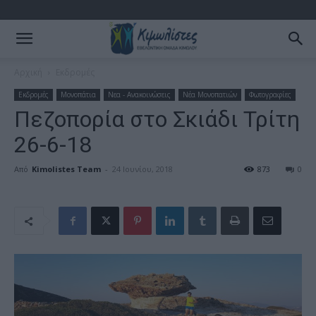
Αρχική
Εκδρομές
Εκδρομές
Μονοπάτια
Νεα - Ανακοινώσεις
Νέα Μονοπατιών
Φωτογραφίες
Πεζοπορία στο Σκιάδι Τρίτη
26-6-18
Από
Kimolistes Team
-
24 Ιουνίου, 2018
873
0