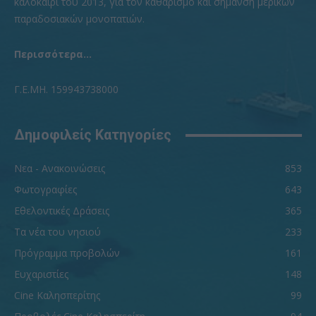
καλοκαίρι του 2013, για τον καθαρισμό και σήμανση μερικών
παραδοσιακών μονοπατιών.
Περισσότερα...
Γ.Ε.ΜΗ. 159943738000
Δημοφιλείς Κατηγορίες
Νεα - Ανακοινώσεις
853
Φωτογραφίες
643
Εθελοντικές Δράσεις
365
Τα νέα του νησιού
233
Πρόγραμμα προβολών
161
Ευχαριστίες
148
Cine Καλησπερίτης
99