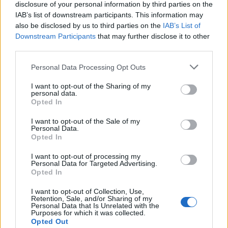
disclosure of your personal information by third parties on the
IAB’s list of downstream participants. This information may
also be disclosed by us to third parties on the
IAB’s List of
Downstream Participants
that may further disclose it to other
third parties.
Please note that this website/app uses one or more Google
Personal Data Processing Opt Outs
services and may gather and store information including but
not limited to your visit or usage behaviour. You may click to
I want to opt-out of the Sharing of my
Kimolos Experience Festival
personal data.
grant or deny consent to Google and its third-party tags to
Opted In
use your data for below specified purposes in below Google
consent section.
I want to opt-out of the Sale of my
Personal Data.
Opted In
I want to opt-out of processing my
Personal Data for Targeted Advertising.
Opted In
I want to opt-out of Collection, Use,
Retention, Sale, and/or Sharing of my
Personal Data that Is Unrelated with the
Purposes for which it was collected.
Opted Out