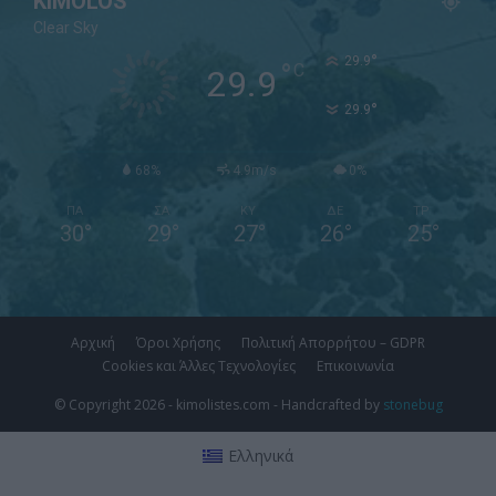
KIMOLOS
Clear Sky
°
29.9
°
C
29.9
°
29.9
68%
4.9m/s
0%
ΠΑ
ΣΑ
ΚΥ
ΔΕ
ΤΡ
30
°
29
°
27
°
26
°
25
°
Αρχική
Όροι Χρήσης
Πολιτική Απορρήτου – GDPR
Cookies και Άλλες Τεχνολογίες
Επικοινωνία
© Copyright 2026 - kimolistes.com - Handcrafted by
stonebug
Ελληνικά