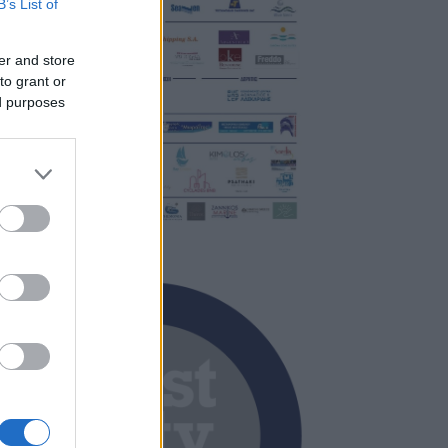
B’s List of
er and store
to grant or
ed purposes