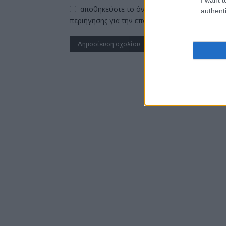
αποθηκεύστε το όνομα, το ηλεκτρονικό ταχ
authenti
περιήγησης για την επόμενη φορά που θα σχο
Alternative: