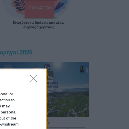
ορηγοί 2026
sonal or
ection to
ou may
 personal
out of the
 downstream