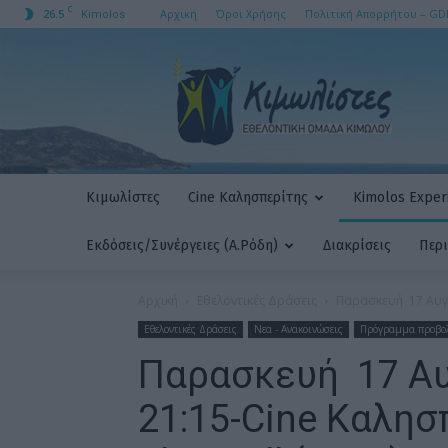
C
26.5
Αρχική
Όροι Χρήσης
Πολιτική Απορρήτου – GD
Kimolos
ΚΙΜΩΛΙΣΤΕΣ
AMKE
Κιμωλίστες
Cine Καλησπερίτης
Kimolos Experi
Εκδόσεις/Συνέργειες (Α.Ρόδη)
Διακρίσεις
Περ
Αρχική
Εθελοντικές Δράσεις
Παρασκευή 17 Αυγού
Εθελοντικές Δράσεις
Νεα - Ανακοινώσεις
Πρόγραμμα προβο
Παρασκευή 17 Αυ
21:15-Cine Καλησ