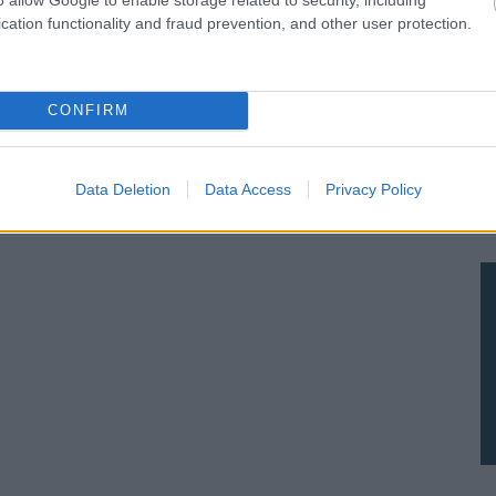
υδρομείο και τον ιστότοπό μου σε αυτό το πρόγραμμα
cation functionality and fraud prevention, and other user protection.
λιάσω.
CONFIRM
Data Deletion
Data Access
Privacy Policy