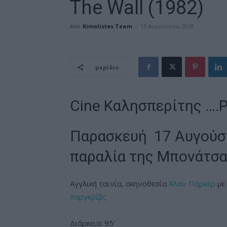
The Wall (1982)
Από
Kimolistes Team
-
13 Αυγούστου, 2018
μερίδιο
Cine Καλησπερίτης ….Pi
Παρασκευή 17 Αυγούστ
παραλία της Μπονάτσ
Αγγλική ταινία, σκηνοθεσία
Άλαν Πάρκερ
με
Χαργκρίβς
Διάρκεια: 95′