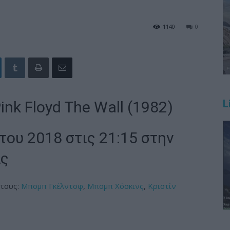
1140
0
L
nk Floyd The Wall (1982)
ου 2018 στις 21:15 στην
ας
 τους:
Μπομπ Γκέλντοφ
,
Μπομπ Χόσκινς
,
Κριστίν