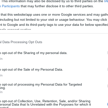
. This information may also be disclosed by us to third parties on the
IA
Participants
that may further disclose it to other third parties.
 that this website/app uses one or more Google services and may gath
including but not limited to your visit or usage behaviour. You may click 
 to Google and its third-party tags to use your data for below specifi
ΡΑ ΑΠΟ ΤΟΝ ΔΗΜΙΟΥΡΓΟ
ogle consent section.
l Data Processing Opt Outs
o opt-out of the Sharing of my personal data.
In
o opt-out of the Sale of my Personal Data.
In
προβολή του Cine
Ο Cine Καλησπερίτης παρουσιάζει
, με την παιδική ταινία
την ταινία, «Bomber & Paganini», την
to opt-out of processing my Personal Data for Targeted
», την Πέμπτη στις
Τρίτη 4/8/2026, στις 21:15μ.μ. στην
ing.
ις 21:15μ.μ. στην
παραλία «Αλυκή»
In
λυκή»
o opt-out of Collection, Use, Retention, Sale, and/or Sharing
ersonal Data that Is Unrelated with the Purposes for which it
lected.