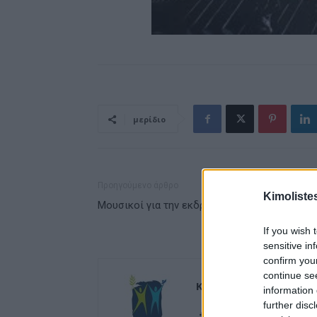
μερίδιο
Προηγούμενο άρθρο
Kimoliste
Μουσικοί για την εκδρομή στην Πολυαιγο.
If you wish 
sensitive in
confirm you
continue se
Kimolistes Team
information 
further disc