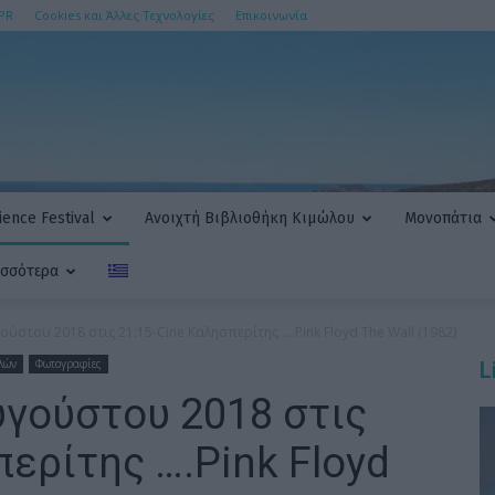
PR
Cookies και Άλλες Τεχνολογίες
Επικοινωνία
ence Festival
Ανοιχτή Βιβλιοθήκη Κιμώλου
Μονοπάτια
ισσότερα
στου 2018 στις 21:15-Cine Καλησπερίτης ….Pink Floyd The Wall (1982)
λών
Φωτογραφίες
L
γούστου 2018 στις
περίτης ….Pink Floyd