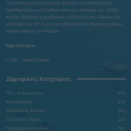
To έναυσμα για μεγαλύτερα «βήματα» και επέκταση των
δραστηριοτήτων μας δόθηκε από την επίσκεψη του «ΕΠΟΣ
Φυλής» (Ελληνικός ορειβατικός Σύλλογος) στην Κίμωλο, το
καλοκαίρι του 2013, για τον καθαρισμό και σήμανση μερικών
παραδοσιακών μονοπατιών.
Περισσότερα...
Γ.Ε.ΜΗ. 159943738000
Δημοφιλείς Κατηγορίες
Νεα - Ανακοινώσεις
853
Φωτογραφίες
643
Εθελοντικές Δράσεις
365
Τα νέα του νησιού
233
Πρόγραμμα προβολών
161