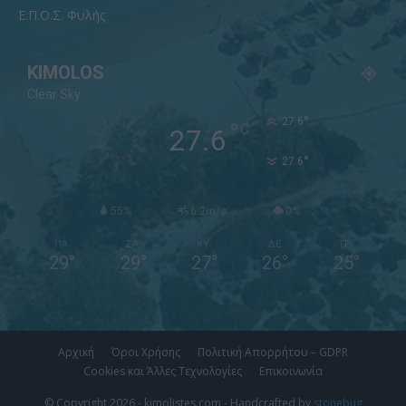
Ε.Π.Ο.Σ. Φυλής
KIMOLOS
Clear Sky
°
27.6
°
C
27.6
°
27.6
55%
6.2m/s
0%
ΠΑ
ΣΑ
ΚΥ
ΔΕ
ΤΡ
29
°
29
°
27
°
26
°
25
°
Αρχική
Όροι Χρήσης
Πολιτική Απορρήτου – GDPR
Cookies και Άλλες Τεχνολογίες
Επικοινωνία
© Copyright 2026 - kimolistes.com - Handcrafted by
stonebug