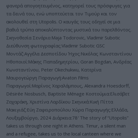
φανερά απογοητευμένος, κατηγορεί τους πρόσφυγες για
τα δεινά του, ενώ υποπτεύεται τον Τιμούρ και τον
ακολουθεί στη Utopolis. Ο καυγάς τους οδηγεί σε μια
βαθιά τρύπα αποκαλύπτοντας μυστικά του παρελθόντος.
Σκηνοθεσία Σενάριο:Maja Todorovic, Vladimir Subotic
Διεύθυνση φωτογραφίας:Vladimir Subotic GSC
Μοντάζ:Αγγέλα Δεσποτίδου Ήχος:Νικόλας Κωνσταντίνου
Ηθοποιοί:Μάκης Παπαδημητρίου, Goran Bogdan, Ανδρέας
Κωνσταντίνου, Peter Okechukwu, Κατερίνα
Μαυρογεώργη Παραγωγή:Avaton Films
Παραγωγοί:Μαρίνος Χαραλάμπους, Alexandra Hoesdorff,
Désirée Nosbusch, Baptiste Ménage Κοστούμια:Ελισάβετ
Ζαχαράκη, Χριστίνα Λαρδίκου Σκηνικά:Κική Πίττα
Μακιγιάζ:Εύη Ζαφειροπούλου Χώρα Παραγωγής:Ελλάδα,
Λουξεμβούργο, 2024 Διάρκεια:78′ The story of “Utopolis”
takes us through one night in Athens. Timur, a silent man
and a refugee, takes us to the local canteen where we