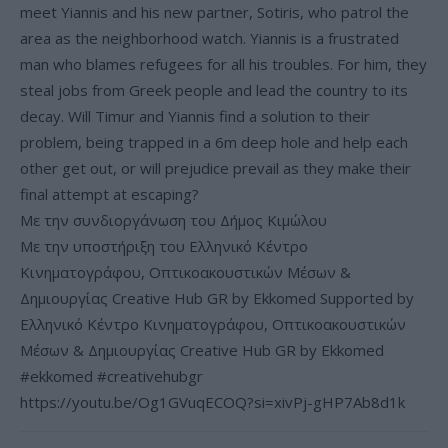
meet Yiannis and his new partner, Sotiris, who patrol the
area as the neighborhood watch. Yiannis is a frustrated
man who blames refugees for all his troubles. For him, they
steal jobs from Greek people and lead the country to its
decay. Will Timur and Yiannis find a solution to their
problem, being trapped in a 6m deep hole and help each
other get out, or will prejudice prevail as they make their
final attempt at escaping?
Με την συνδιοργάνωση του Δήμος Κιμώλου
Με την υποστήριξη του Ελληνικό Κέντρο
Κινηματογράφου, Οπτικοακουστικών Μέσων &
Δημιουργίας Creative Hub GR by Ekkomed Supported by
Ελληνικό Κέντρο Κινηματογράφου, Οπτικοακουστικών
Μέσων & Δημιουργίας Creative Hub GR by Ekkomed
#ekkomed #creativehubgr
https://youtu.be/Og1GVuqECOQ?si=xivPj-gHP7Ab8d1k