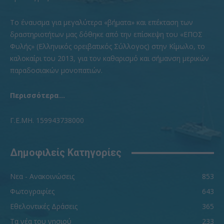
To έναυσμα για μεγαλύτερα «βήματα» και επέκταση των
δραστηριοτήτων μας δόθηκε από την επίσκεψη του «ΕΠΟΣ
Φυλής» (Ελληνικός ορειβατικός Σύλλογος) στην Κίμωλο, το
καλοκαίρι του 2013, για τον καθαρισμό και σήμανση μερικών
παραδοσιακών μονοπατιών.
Περισσότερα...
Γ.Ε.ΜΗ. 159943738000
Δημοφιλείς Κατηγορίες
Νεα - Ανακοινώσεις
853
Φωτογραφίες
643
Εθελοντικές Δράσεις
365
Τα νέα του νησιού
233