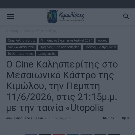
Αρχική
Cine Καλησπερίτης
Cine Καλησπερίτης
4th Kimolos Experience Festival 2024
Ιούνιος
Νεα - Ανακοινώσεις
Προβολές Cine Καλησπερίτη
Πρόγραμμα προβολών
Τα νέα του νησιού
Φωτογραφίες
Ο Cine Καλησπερίτης στο
Μεσαιωνικό Κάστρο της
Κιμώλου, την Πέμπτη
11/6/2026, στις 21:15μ.μ.
με την ταινία «Utopolis
Από
Kimolistes Team
-
9 Ιουνίου, 2026
1750
0