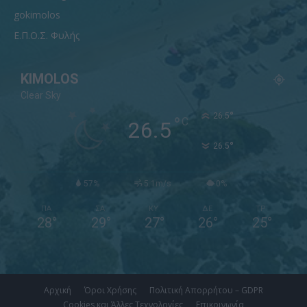
gokimolos
Ε.Π.Ο.Σ. Φυλής
KIMOLOS
Clear Sky
°
26.5
°
C
26.5
°
26.5
57%
5.1m/s
0%
ΠΑ
ΣΑ
ΚΥ
ΔΕ
ΤΡ
28
°
29
°
27
°
26
°
25
°
Αρχική
Όροι Χρήσης
Πολιτική Απορρήτου – GDPR
Cookies και Άλλες Τεχνολογίες
Επικοινωνία