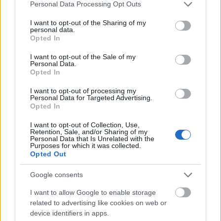
Please note that this website/app uses one or more Google
Personal Data Processing Opt Outs
services and may gather and store information including but
not limited to your visit or usage behaviour. You may click to
I want to opt-out of the Sharing of my
personal data.
grant or deny consent to Google and its third-party tags to
Opted In
use your data for below specified purposes in below Google
consent section.
I want to opt-out of the Sale of my
Personal Data.
Opted In
I want to opt-out of processing my
Personal Data for Targeted Advertising.
Opted In
I want to opt-out of Collection, Use,
Retention, Sale, and/or Sharing of my
Personal Data that Is Unrelated with the
Purposes for which it was collected.
Opted Out
Google consents
I want to allow Google to enable storage
related to advertising like cookies on web or
device identifiers in apps.