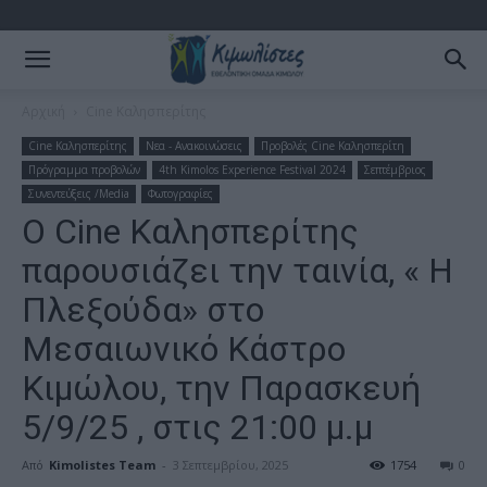
Αρχική
Cine Καλησπερίτης
Cine Καλησπερίτης
Νεα - Ανακοινώσεις
Προβολές Cine Καλησπερίτη
Πρόγραμμα προβολών
4th Kimolos Experience Festival 2024
Σεπτέμβριος
Συνεντεύξεις /Media
Φωτογραφίες
Ο Cine Καλησπερίτης
παρουσιάζει την ταινία, « Η
Πλεξούδα» στο
Μεσαιωνικό Κάστρο
Κιμώλου, την Παρασκευή
5/9/25 , στις 21:00 μ.μ
Από
Kimolistes Team
-
3 Σεπτεμβρίου, 2025
1754
0