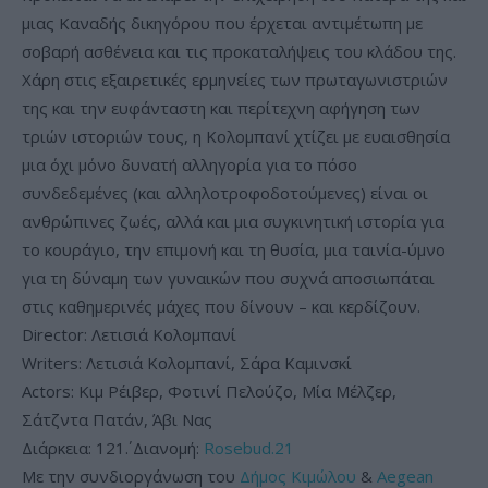
μιας Καναδής δικηγόρου που έρχεται αντιμέτωπη με
σοβαρή ασθένεια και τις προκαταλήψεις του κλάδου της.
Χάρη στις εξαιρετικές ερμηνείες των πρωταγωνιστριών
της και την ευφάνταστη και περίτεχνη αφήγηση των
τριών ιστοριών τους, η Κολομπανί χτίζει με ευαισθησία
μια όχι μόνο δυνατή αλληγορία για το πόσο
συνδεδεμένες (και αλληλοτροφοδοτούμενες) είναι οι
ανθρώπινες ζωές, αλλά και μια συγκινητική ιστορία για
το κουράγιο, την επιμονή και τη θυσία, μια ταινία-ύμνο
για τη δύναμη των γυναικών που συχνά αποσιωπάται
στις καθημερινές μάχες που δίνουν – και κερδίζουν.
Director: Λετισιά Κολομπανί
Writers: Λετισιά Κολομπανί, Σάρα Καμινσκί
Actors: Κιμ Ρέιβερ, Φοτινί Πελούζο, Μία Μέλζερ,
Σάτζντα Πατάν, Άβι Νας
Διάρκεια: 121΄. Διανομή:
Rosebud.21
Με την συνδιοργάνωση του
Δήμος Κιμώλου
&
Aegean