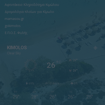
Αφεντάκειο Κληροδότημα Κιμώλου
Δρομολόγια πλοίων για Κίμωλο
mamasou.gr
gokimolos
Ε.Π.Ο.Σ. Φυλής
KIMOLOS
Clear Sky
°
26
°
C
26
°
26
69%
12.4m/s
0%
ΚΥ
ΔΕ
ΤΡ
ΤΕ
ΠΕ
29
°
28
°
26
°
26
°
25
°