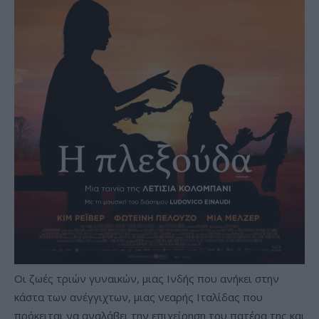
Οι ζωές τριών γυναικών, μιας Ινδής που ανήκει στην
κάστα των ανέγγιχτων, μιας νεαρής Ιταλίδας που
πρόκειται να αναλάβει την επιχείρηση του πατέρα της και