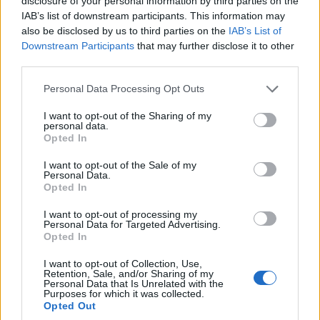
disclosure of your personal information by third parties on the
IAB’s list of downstream participants. This information may
also be disclosed by us to third parties on the
IAB’s List of
Downstream Participants
that may further disclose it to other
third parties.
Please note that this website/app uses one or more Google
Personal Data Processing Opt Outs
services and may gather and store information including but
not limited to your visit or usage behaviour. You may click to
I want to opt-out of the Sharing of my
personal data.
grant or deny consent to Google and its third-party tags to
Opted In
use your data for below specified purposes in below Google
consent section.
I want to opt-out of the Sale of my
Personal Data.
Opted In
I want to opt-out of processing my
Personal Data for Targeted Advertising.
Opted In
I want to opt-out of Collection, Use,
Retention, Sale, and/or Sharing of my
Personal Data that Is Unrelated with the
Purposes for which it was collected.
Opted Out