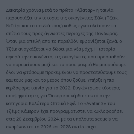
Δεκατρία χρόνια μετά το πρώτο «΄Αβαταρ» η ταινία
παρουσιάζει την ιστορία της οικογένειας Σάλι (Τζέικ,
Νεϊτίρι και τα παιδιά τους) καθώς εγκαταλείπουν τα
σπίτια τους προς άγνωστες περιοχές της Πανδώρας.
Όταν μια απειλή από το παρελθόν εμφανίζεται ξανά, ο
Τζέικ αναγκάζεται να δώσει μια νέα μάχη. Η ιστορία
αφορά την οικογένεια, τις οικογένειες που προσπαθούν
να παραμείνουν μαζί και το πόσο μακριά θα μπορούσαμε
όλοι να φτάσουμε προκειμένου να προστατεύσουμε τους
εαυτούς μας και το μέρος όπου ζούμε. Υπήρξε η πιο
κερδοφόρα ταινία για το 2022. Συγκέντρωσε τέσσερις
υποψηφιότητες για Όσκαρ και κέρδισε αυτό στην
κατηγορία Καλύτερα Οπτικά Εφέ. Το «Avatar 3» του
Τζέιμς Κάμερον έχει προγραμματιστεί να κυκλοφορήσει
στις 20 Δεκεμβρίου 2024, με τα υπόλοιπα sequels να
αναμένονται το 2026 και 2028 αντίστοιχα.