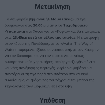
Μετακίνηση
Το Λεωφορείο (
Εμμανουήλ Μουστάκας)
θα έχει
δρομολόγιο στις
20:00 μ.μ από το Ταχυδρομείο
-Υπαπαντή
στο Χωριό για το «Κοφτό» και θα επιστρέψει
στις
23:45μ.μ μετά το τέλος της ταινίας
. H επιστροφή
στον κόσμο της Πανδώρας, με το «Avatar: The Way of
Water» παραμένει εξίσου συναρπαστική, με τον Κάμερον
να τον διακοσμεί και να τον επεκτείνει με νέους
συναρπαστικούς χαρακτήρες, περίεργα εξωγήινα όντα
και νέες πανέμορφες περιοχές, χωρίς να φοβάται να
ποντάρει αυτή την φορά περισσότερο στο καθαρό
συναίσθημα, ανεβάζοντας ταυτόχρονα την μπάρα της
τεχνολογίας των ψηφιακών εφέ στα ύψη.
Υπόθεση