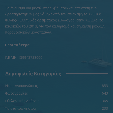
To έναυσμα για μεγαλύτερα «βήματα» και επέκταση των
δραστηριοτήτων μας δόθηκε από την επίσκεψη του «ΕΠΟΣ
Φυλής» (Ελληνικός ορειβατικός Σύλλογος) στην Κίμωλο, το
καλοκαίρι του 2013, για τον καθαρισμό και σήμανση μερικών
παραδοσιακών μονοπατιών.
Περισσότερα...
Γ.Ε.ΜΗ. 159943738000
Δημοφιλείς Κατηγορίες
Νεα - Ανακοινώσεις
853
Φωτογραφίες
643
Εθελοντικές Δράσεις
365
Τα νέα του νησιού
233