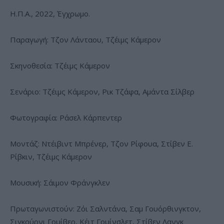
Η.Π.Α., 2022, Έγχρωμο.
Παραγωγή: Τζον Λάνταου, Τζέιμς Κάμερον
Σκηνοθεσία: Τζέιμς Κάμερον
Σενάριο: Τζέιμς Κάμερον, Ρικ Τζάφα, Αμάντα Σίλβερ
Φωτογραφία: Ράσελ Κάρπεντερ
Μοντάζ: Ντέιβιντ Μπρένερ, Τζον Ρίφουα, Στίβεν Ε.
Ρίβκιν, Τζέιμς Κάμερον
Μουσική: Σάιμον Φράνγκλεν
Πρωταγωνιστούν: Ζόι Σαλντάνα, Σαμ Γουόρθινγκτον,
Σιγκούρνι Γουίβερ, Κέιτ Γουίνσλετ, Στίβεν Λανγκ