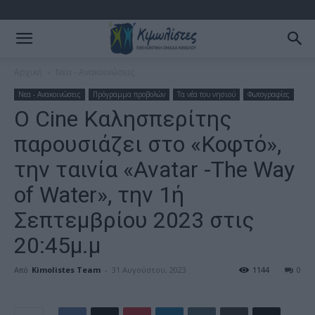
Αρχική
Νεα - Ανακοινώσεις
Νεα - Ανακοινώσεις
Πρόγραμμα προβολών
Τα νέα του νησιού
Φωτογραφίες
Ο Cine Καλησπερίτης
παρουσιάζει στο «Κοφτό»,
την ταινία «Avatar -The Way
of Water», την 1ή
Σεπτεμβρίου 2023 στις
20:45μ.μ
Από
Kimolistes Team
-
31 Αυγούστου, 2023
1144
0