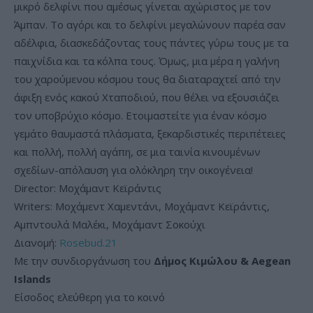
μικρό δελφίνι που αμέσως γίνεται αχώριστος με τον
Άμπαν. Το αγόρι και το δελφίνι μεγαλώνουν παρέα σαν
αδέλφια, διασκεδάζοντας τους πάντες γύρω τους με τα
παιχνίδια και τα κόλπα τους. Όμως, μια μέρα η γαλήνη
του χαρούμενου κόσμου τους θα διαταραχτεί από την
άφιξη ενός κακού Χταποδιού, που θέλει να εξουσιάζει
τον υποβρύχιο κόσμο. Ετοιμαστείτε για έναν κόσμο
γεμάτο θαυμαστά πλάσματα, ξεκαρδιστικές περιπέτειες
και πολλή, πολλή αγάπη, σε μια ταινία κινουμένων
σχεδίων-απόλαυση για ολόκληρη την οικογένεια!
Director: Μοχάμαντ Κεϊράντις
Writers: Μοχάμεντ Χαμεντάνι, Μοχάμαντ Κεϊράντις,
Αμπντουλά Μαλέκι, Μοχάμαντ Σοκούχι
Διανομή:
Rosebud.21
Με την συνδιοργάνωση του
Δήμος Κιμώλου & Aegean
Islands
Είσοδος ελεύθερη για το κοινό