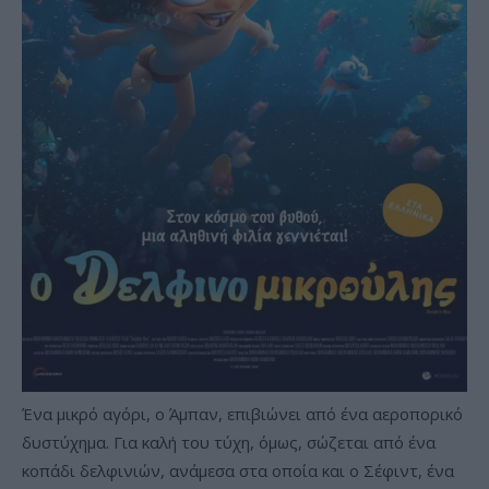
Ένα μικρό αγόρι, ο Άμπαν, επιβιώνει από ένα αεροπορικό
δυστύχημα. Για καλή του τύχη, όμως, σώζεται από ένα
κοπάδι δελφινιών, ανάμεσα στα οποία και ο Σέφιντ, ένα