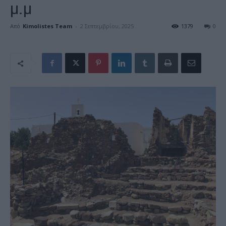
μ.μ
Από
Kimolistes Team
-
2 Σεπτεμβρίου, 2025
1379
0