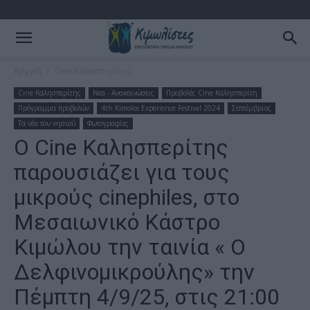
Αρχική
Cine Καλησπερίτης
Cine Καλησπερίτης
Νεα - Ανακοινώσεις
Προβολές Cine Καλησπερίτη
Πρόγραμμα προβολών
4th Kimolos Experience Festival 2024
Σεπτέμβριος
Τα νέα του νησιού
Φωτογραφίες
Ο Cine Καλησπερίτης
παρουσιάζει για τους
μικρούς cinephiles, στο
Μεσαιωνικό Κάστρο
Κιμώλου την ταινία « Ο
Δελφινομικρούλης» την
Πέμπτη 4/9/25, στις 21:00