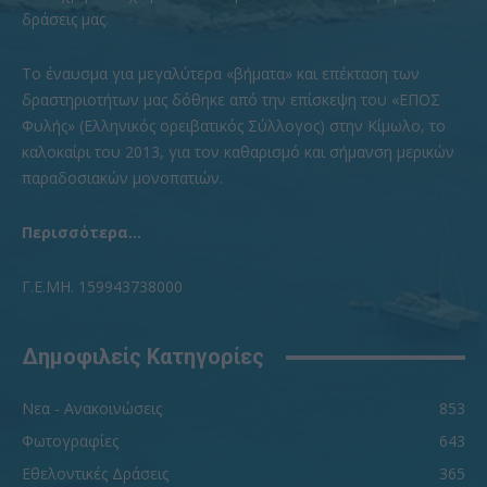
δράσεις μας.
To έναυσμα για μεγαλύτερα «βήματα» και επέκταση των
δραστηριοτήτων μας δόθηκε από την επίσκεψη του «ΕΠΟΣ
Φυλής» (Ελληνικός ορειβατικός Σύλλογος) στην Κίμωλο, το
καλοκαίρι του 2013, για τον καθαρισμό και σήμανση μερικών
παραδοσιακών μονοπατιών.
Περισσότερα...
Γ.Ε.ΜΗ. 159943738000
Δημοφιλείς Κατηγορίες
Νεα - Ανακοινώσεις
853
Φωτογραφίες
643
Εθελοντικές Δράσεις
365