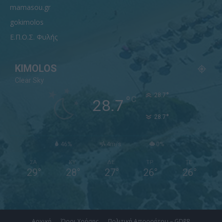
mamasou.gr
gokimolos
Ε.Π.Ο.Σ. Φυλής
KIMOLOS
Clear Sky
°
28.7
°
C
28.7
°
28.7
46%
4m/s
0%
ΣΑ
ΚΥ
ΔΕ
ΤΡ
ΤΕ
29
°
28
°
27
°
26
°
26
°
Αρχική
Όροι Χρήσης
Πολιτική Απορρήτου – GDPR