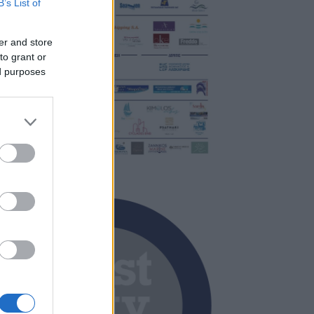
B’s List of
er and store
to grant or
ed purposes