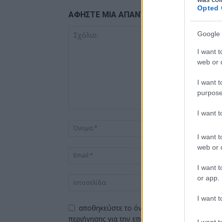
Opted 
ΑΦΗΣΤΕ ΜΙΑ ΑΠΑΝΤΗΣΗ
Google 
I want t
web or d
I want t
purpose
I want 
I want t
web or d
I want t
or app.
I want t
αποθηκεύστε το όνομα, το ηλεκτρονικό ταχ
περιήγησης για την επόμενη φορά που θα σχο
I want t