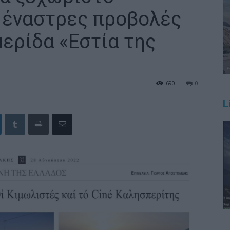
ς έναστρες προβολές
μερίδα «Εστία της
690
0
L