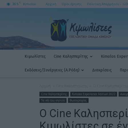
C
26.5
Αρχική
Όροι Χρήσης
Πολιτική Απορρήτου – GD
Kimolos
ΚΙΜΩΛΙΣΤΕΣ
AMKE
Κιμωλίστες
Cine Καλησπερίτης
Kimolos Experi
Εκδόσεις/Συνέργειες (Α.Ρόδη)
Διακρίσεις
Περ
Αρχική
Cine Καλησπερίτης
Ο Cine Καλησπερίτης 
Cine Καλησπερίτης
Kimolos Experience Festival 2022
Ανοιχ
Τα νέα του νησιού
Φωτογραφίες
Ο Cine Καλησπερί
Κιμωλίστες σε έ