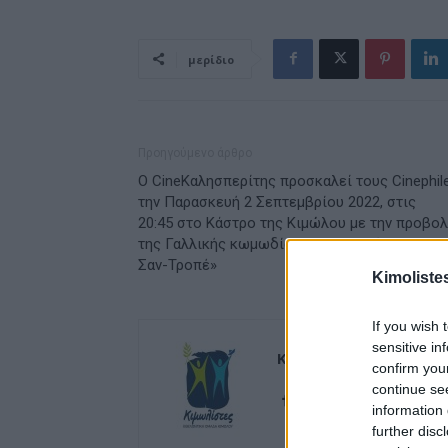
μερίδιο
Προηγούμενο άρθρο
Ο CineΚαλησπερίτης προσκαλεί τους Cinephile
την Παρασκευή 2 Σεπτεμβρίου 2022, στις
20:45 στο Κάστρο της Κιμώλου με την προβο
της Γαλλικής κωμωδίας «Ο Χωροφύλακας το
Σαν-Τροπέ»
Kimoliste
If you wish 
sensitive in
Kimolistes Team
confirm you
continue se
information 
further disc