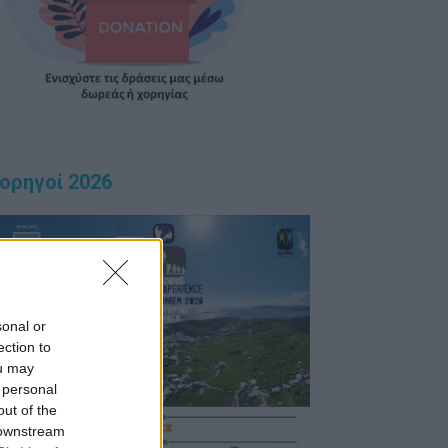
ορηγοί 2026
sonal or
ection to
ou may
 personal
out of the
 downstream