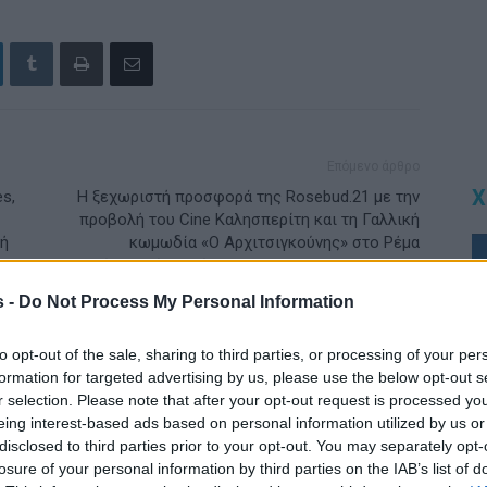
Επόμενο άρθρο
Χ
s,
Η ξεχωριστή προσφορά της Rosebud.21 με την
προβολή του Cine Καλησπερίτη και τη Γαλλική
λή
κωμωδία «Ο Αρχιτσιγκούνης» στο Ρέμα
υ
υμνείται από το φίλο Cinephile Alkis Romeos σε
ανάρτηση του στο instagram!
s -
Do Not Process My Personal Information
to opt-out of the sale, sharing to third parties, or processing of your per
formation for targeted advertising by us, please use the below opt-out s
r selection. Please note that after your opt-out request is processed y
eing interest-based ads based on personal information utilized by us or
disclosed to third parties prior to your opt-out. You may separately opt-
losure of your personal information by third parties on the IAB’s list of