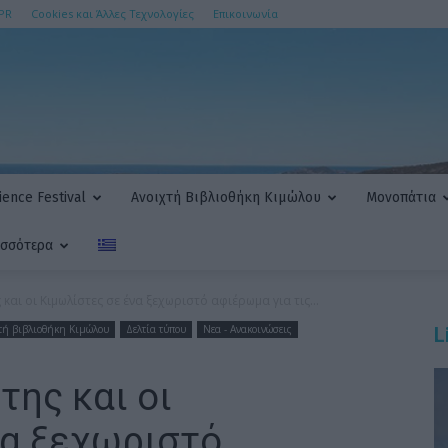
PR
Cookies και Άλλες Τεχνολογίες
Επικοινωνία
ence Festival
Ανοιχτή Βιβλιοθήκη Κιμώλου
Μονοπάτια
ισσότερα
και οι Κιμωλίστες σε ένα ξεχωριστό αφιέρωμα για τις...
τή βιβλιοθήκη Κιμώλου
Δελτία τύπου
Νεα - Ανακοινώσεις
L
της και οι
να ξεχωριστό