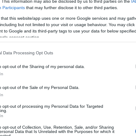
. This information may also be disclosed by us to third parties on the
IA
Participants
that may further disclose it to other third parties.
 that this website/app uses one or more Google services and may gath
ΡΑ ΑΠΟ ΤΟΝ ΔΗΜΙΟΥΡΓΟ
including but not limited to your visit or usage behaviour. You may click 
 to Google and its third-party tags to use your data for below specifi
ogle consent section.
l Data Processing Opt Outs
o opt-out of the Sharing of my personal data.
In
προβολή του Cine
Ο Cine Καλησπερίτης παρουσιάζει
o opt-out of the Sale of my Personal Data.
, με την παιδική ταινία
την ταινία, «Bomber & Paganini», την
In
», την Πέμπτη στις
Τρίτη 4/8/2026, στις 21:15μ.μ. στην
ις 21:15μ.μ. στην
παραλία «Αλυκή»
to opt-out of processing my Personal Data for Targeted
λυκή»
ing.
In
o opt-out of Collection, Use, Retention, Sale, and/or Sharing
ersonal Data that Is Unrelated with the Purposes for which it
lected.