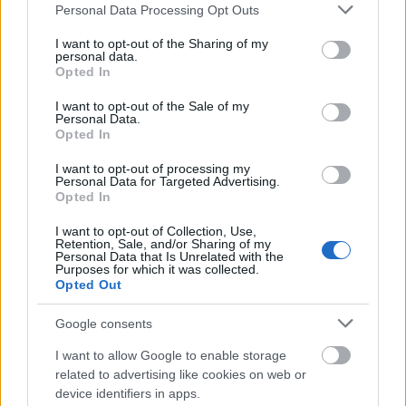
Please note that this website/app uses one or more Google
Personal Data Processing Opt Outs
services and may gather and store information including but
not limited to your visit or usage behaviour. You may click to
I want to opt-out of the Sharing of my
personal data.
grant or deny consent to Google and its third-party tags to
Opted In
use your data for below specified purposes in below Google
consent section.
I want to opt-out of the Sale of my
Personal Data.
Opted In
I want to opt-out of processing my
Personal Data for Targeted Advertising.
Opted In
I want to opt-out of Collection, Use,
Retention, Sale, and/or Sharing of my
Personal Data that Is Unrelated with the
Purposes for which it was collected.
Opted Out
Google consents
Kimolos Experience Festival
I want to allow Google to enable storage
related to advertising like cookies on web or
device identifiers in apps.