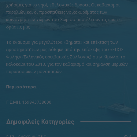
χρήσιμες για το νησί, εθελοντικές δράσεις.Οι καθαρισμοί
παραλιών και οι προσπάθειες νοικοκυρέματος των
κοινόχρηστων χώρων του Χωριού αποτέλεσαν τις πρώτες
δράσεις μας.
To έναυσμα για μεγαλύτερα «βήματα» και επέκταση των
δραστηριοτήτων μας δόθηκε από την επίσκεψη του «ΕΠΟΣ
Φυλής» (Ελληνικός ορειβατικός Σύλλογος) στην Κίμωλο, το
καλοκαίρι του 2013, για τον καθαρισμό και σήμανση μερικών
παραδοσιακών μονοπατιών.
Περισσότερα...
Γ.Ε.ΜΗ. 159943738000
Δημοφιλείς Κατηγορίες
Νεα - Ανακοινώσεις
853