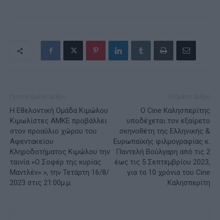
Προηγούμενο άρθρο
Επόμενο άρθρο
Η Εθελοντική Ομάδα Κιμώλου
Ο Cine Καλησπερίτης
Κιμωλίστες ΑΜΚΕ προβάλλει
υποδέχεται τον εξαίρετο
στον προαύλιο χώρου του
σκηνοθέτη της Ελληνικής &
Αφεντακείου
Ευρωπαϊκής φιλμογραφίας κ.
Κληροδοτήματος Κιμώλου την
Παντελή Βούλγαρη από τις 2
ταινία «O Σοφέρ της κυρίας
έως τις 5 Σεπτεμβρίου 2023,
Μαντλέν» », την Τετάρτη 16/8/
για τα 10 χρόνια του Cine
2023 στις 21:00μ.μ.
Καλησπερίτη