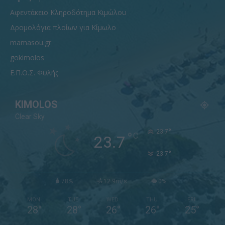
Αφεντάκειο Κληροδότημα Κιμώλου
Δρομολόγια πλοίων για Κίμωλο
mamasou.gr
gokimolos
Ε.Π.Ο.Σ. Φυλής
KIMOLOS
Clear Sky
°
23.7
°
C
23.7
°
23.7
78%
12.9m/s
0%
MON
TUE
WED
THU
FRI
28
°
28
°
26
°
26
°
25
°