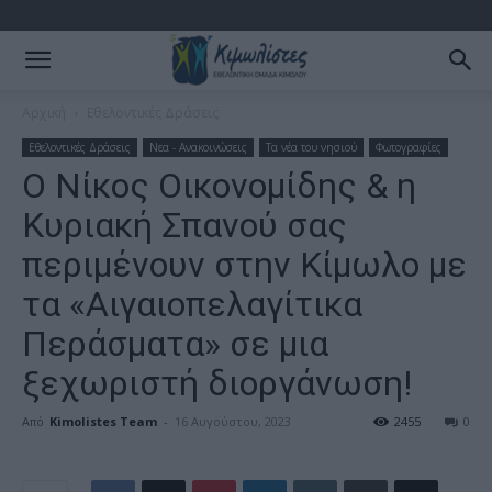
Αρχική
Εθελοντικές Δράσεις
Εθελοντικές Δράσεις
Νεα - Ανακοινώσεις
Τα νέα του νησιού
Φωτογραφίες
Ο Νίκος Οικονομίδης & η
Κυριακή Σπανού σας
περιμένουν στην Κίμωλο με
τα «Αιγαιοπελαγίτικα
Περάσματα» σε μια
ξεχωριστή διοργάνωση!
Από
Kimolistes Team
-
16 Αυγούστου, 2023
2455
0