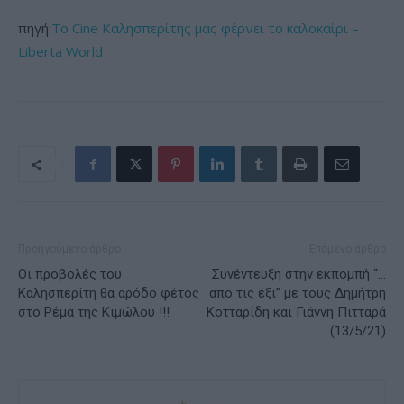
πηγή:
Το Cine Καλησπερίτης μας φέρνει το καλοκαίρι –
Liberta World
Προηγούμενο άρθρο
Επόμενο άρθρο
Οι προβολές του
Συνέντευξη στην εκπομπή “…
Καλησπερίτη θα αρόδο φέτος
απο τις έξι” με τους Δημήτρη
στο Ρέμα της Κιμώλου !!!
Κοτταρίδη και Γιάννη Πιτταρά
(13/5/21)