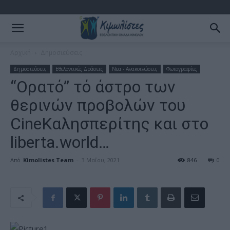
Αρχική
Δημοσιεύσεις
Δημοσιεύσεις
Εθελοντικές Δράσεις
Νεα - Ανακοινώσεις
Φωτογραφίες
“Ορατό” τό άστρο των
θερινών προβολών του
CineΚαλησπερίτης και στο
liberta.world…
Από
Kimolistes Team
-
3 Μαΐου, 2021
846
0