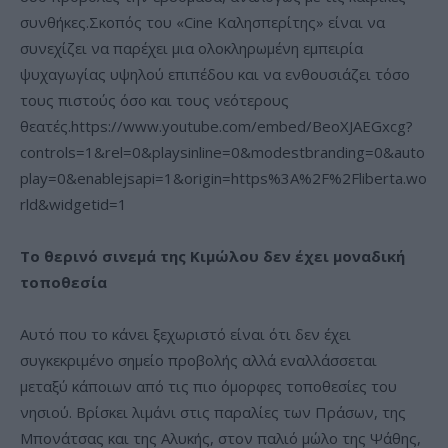
συνθήκες.Σκοπός του «Cine Καλησπερίτης» είναι να
συνεχίζει να παρέχει μια ολοκληρωμένη εμπειρία
ψυχαγωγίας υψηλού επιπέδου και να ενθουσιάζει τόσο
τους πιστούς όσο και τους νεότερους
θεατές.https://www.youtube.com/embed/BeoXJAEGxcg?
controls=1&rel=0&playsinline=0&modestbranding=0&auto
play=0&enablejsapi=1&origin=https%3A%2F%2Fliberta.wo
rld&widgetid=1
Το θερινό σινεμά της Κιμώλου δεν έχει μοναδική
τοποθεσία
Αυτό που το κάνει ξεχωριστό είναι ότι δεν έχει
συγκεκριμένο σημείο προβολής αλλά εναλλάσσεται
μεταξύ κάποιων από τις πιο όμορφες τοποθεσίες του
νησιού. Βρίσκει λιμάνι στις παραλίες των Πράσων, της
Μπονάτσας και της Αλυκής, στον παλιό μώλο της Ψάθης,