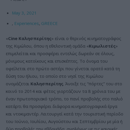
May 3, 2021
,
Experiences
,
GREECE
«
Cine
Καλησπερίτης
» είναι ο θερινός κινηματογράφος
της Κιμώλου, όπου η εθελοντική ομάδα «
Κιμωλιστές
»
επιμελείται και προσφέρει εντελώς δωρεάν σε όλους,
μόνιμους κατοίκους και επισκέπτες. Το όνομα του
οφείλεται στο πρώτο αστέρι που γίνεται ορατό κατά τη
δύση του ήλιου, το οποίο στο νησί της Κιμώλου
ονομάζεται
Καλησπερίτης
. Άνοιξε τις “πόρτες” του στο
κοινό το 2014 και φέτος γιορτάζουν τα 8 χρόνια του με
έναν πρωτοποριακό τρόπο, το πανί προβολής στο παλιό
κατάρτι θα προσφέρει διάφορα κινηματογραφικά έργα
και ντοκιμαντέρ. Λειτουργεί κατά την τουριστική περίοδο
του Ιούνιο, Ιουλίου, Αυγούστου και Σεπτεμβρίου με μία ή
δύο προβολές την εβδομάδα, αναλόγως με τις καιρικές