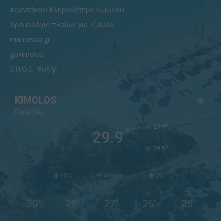
Αφεντάκειο Κληροδότημα Κιμώλου
Δρομολόγια πλοίων για Κίμωλο
mamasou.gr
gokimolos
Ε.Π.Ο.Σ. Φυλής
KIMOLOS
Clear Sky
°
29.9
°
C
29.9
°
29.9
68%
4.9m/s
0%
ΠΑ
ΣΑ
ΚΥ
ΔΕ
ΤΡ
30
°
29
°
27
°
26
°
25
°