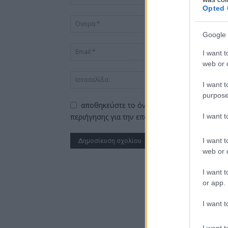
Opted 
Google 
I want t
web or d
I want t
purpose
αποθηκεύστε το όνομα, το ηλεκτρονικό ταχ
I want 
περιήγησης για την επόμενη φορά που θα σχο
I want t
web or d
Alternative:
I want t
or app.
I want t
I want t