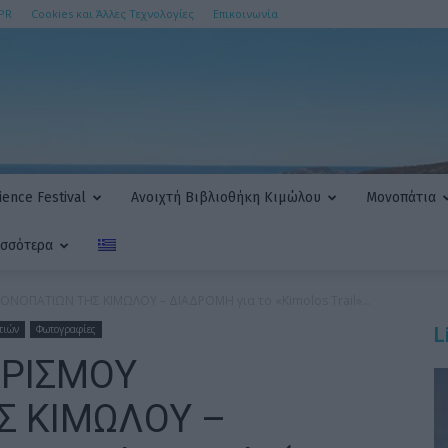
PR
Cookies και Άλλες Τεχνολογίες
Επικοινωνία
ence Festival
Ανοιχτή Βιβλιοθήκη Κιμώλου
Μονοπάτια
ισσότερα
ΝΟΠΑΤΙΩΝ ΤΗΣ ΚΙΜΩΛΟΥ – ΔΙΑΔΡΟΜΗ για το «Kimolos Trail»...
τιών
Φωτογραφίες
L
ΑΡΙΣΜΟΥ
Σ ΚΙΜΩΛΟΥ –