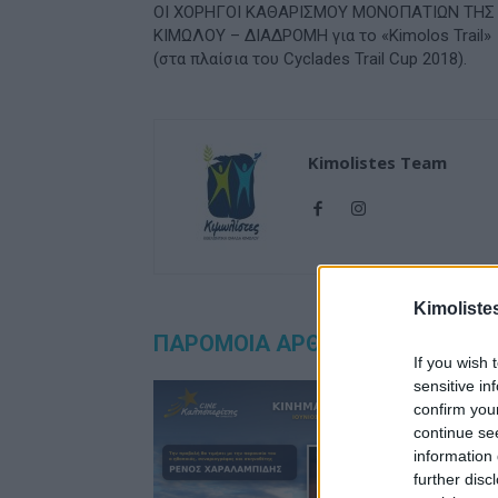
ΟΙ ΧΟΡΗΓΟΙ ΚΑΘΑΡΙΣΜΟΥ ΜΟΝΟΠΑΤΙΩΝ ΤΗΣ
ΚΙΜΩΛΟΥ – ΔΙΑΔΡΟΜΗ για το «Kimolos Trail»
(στα πλαίσια του Cyclades Trail Cup 2018).
Kimolistes Team
Kimoliste
ΠΑΡΟΜΟΙΑ ΑΡΘΡΑ
ΠΕΡΙΣΣΟΤΕ
If you wish 
sensitive in
confirm you
continue se
information 
further disc