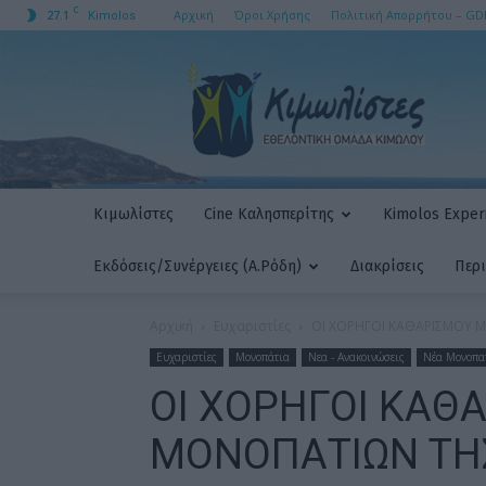
C
27.1
Αρχική
Όροι Χρήσης
Πολιτική Απορρήτου – GD
Kimolos
ΚΙΜΩΛΙΣΤΕΣ
AMKE
Κιμωλίστες
Cine Καλησπερίτης
Kimolos Experi
Εκδόσεις/Συνέργειες (Α.Ρόδη)
Διακρίσεις
Περ
Αρχική
Ευχαριστίες
ΟΙ ΧΟΡΗΓΟΙ ΚΑΘΑΡΙΣΜΟΥ ΜΟ
Ευχαριστίες
Μονοπάτια
Νεα - Ανακοινώσεις
Νέα Μονοπα
ΟΙ ΧΟΡΗΓΟΙ ΚΑΘ
ΜΟΝΟΠΑΤΙΩΝ ΤΗ