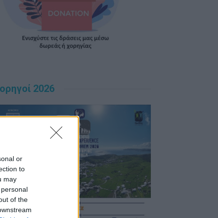
ορηγοί 2026
sonal or
ection to
ou may
 personal
out of the
 downstream