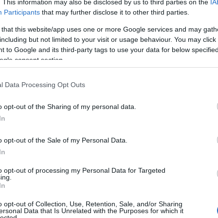
. This information may also be disclosed by us to third parties on the
IA
Participants
that may further disclose it to other third parties.
 that this website/app uses one or more Google services and may gath
προβολή του Cine
Ο Cine Καλησπερίτης παρουσιάζει
including but not limited to your visit or usage behaviour. You may click 
, με την παιδική ταινία
την ταινία, «Bomber & Paganini», την
», την Πέμπτη στις
Τρίτη 4/8/2026, στις 21:15μ.μ. στην
 to Google and its third-party tags to use your data for below specifi
ις 21:15μ.μ. στην
παραλία «Αλυκή»
ogle consent section.
λυκή»
l Data Processing Opt Outs
o opt-out of the Sharing of my personal data.
In
o opt-out of the Sale of my Personal Data.
In
to opt-out of processing my Personal Data for Targeted
ing.
In
o opt-out of Collection, Use, Retention, Sale, and/or Sharing
ersonal Data that Is Unrelated with the Purposes for which it
lected.