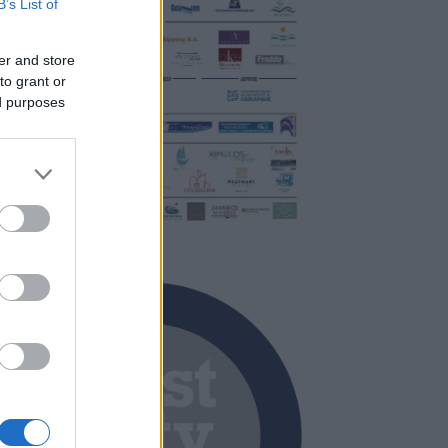
B’s List of
er and store
to grant or
ed purposes