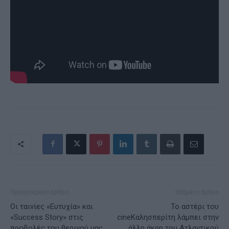
Προηγούμενο άρθρο
Επόμενο άρθρο
Οι ταινίες «Ευτυχία» και
Το αστέρι του
«Success Story» στις
cineΚαλησπερίτη λάμπει στην
προβολές του θερινού μας
άλλη άκρη του Ατλαντικού