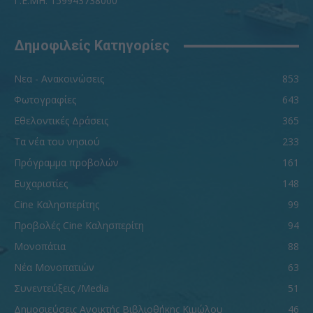
Γ.Ε.ΜΗ. 159943738000
Δημοφιλείς Κατηγορίες
Νεα - Ανακοινώσεις
853
Φωτογραφίες
643
Εθελοντικές Δράσεις
365
Τα νέα του νησιού
233
Πρόγραμμα προβολών
161
Ευχαριστίες
148
Cine Καλησπερίτης
99
Προβολές Cine Καλησπερίτη
94
Μονοπάτια
88
Νέα Μονοπατιών
63
Συνεντεύξεις /Media
51
Δημοσιεύσεις Ανοικτής Βιβλιοθήκης Κιμώλου
46