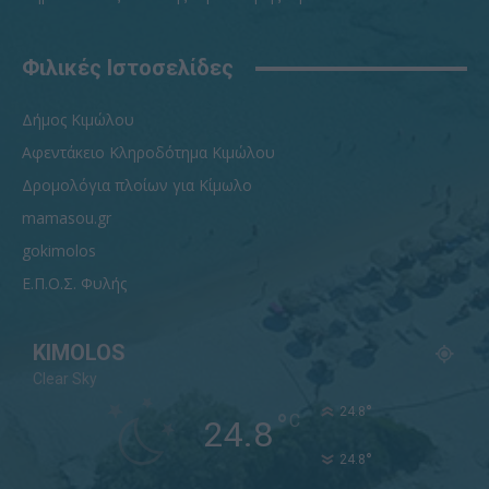
Φιλικές Ιστοσελίδες
Δήμος Κιμώλου
Αφεντάκειο Κληροδότημα Κιμώλου
Δρομολόγια πλοίων για Κίμωλο
mamasou.gr
gokimolos
Ε.Π.Ο.Σ. Φυλής
KIMOLOS
Clear Sky
°
24.8
°
C
24.8
°
24.8