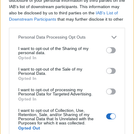
disclosure of your personal information by third parties on the
IAB’s list of downstream participants. This information may
also be disclosed by us to third parties on the
IAB’s List of
Downstream Participants
that may further disclose it to other
third parties.
Please note that this website/app uses one or more Google
Personal Data Processing Opt Outs
services and may gather and store information including but
not limited to your visit or usage behaviour. You may click to
I want to opt-out of the Sharing of my
personal data.
grant or deny consent to Google and its third-party tags to
Opted In
use your data for below specified purposes in below Google
consent section.
I want to opt-out of the Sale of my
Personal Data.
Opted In
I want to opt-out of processing my
Personal Data for Targeted Advertising.
Opted In
I want to opt-out of Collection, Use,
Retention, Sale, and/or Sharing of my
Personal Data that Is Unrelated with the
Purposes for which it was collected.
Opted Out