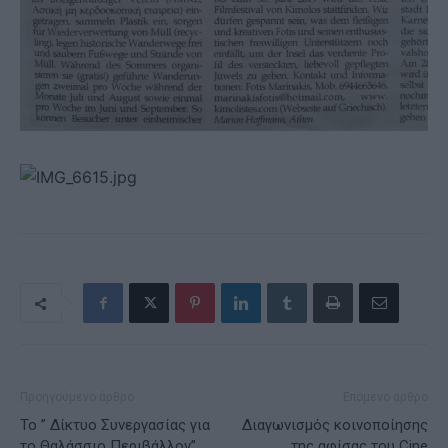
Προηγούμενο άρθρο
Επόμενο άρθρο
To ” Δίκτυο Συνεργασίας για
Διαγωνισμός κοινοποίησης
το Θαλάσσιο Περιβάλλον”
της αφίσας του Cine