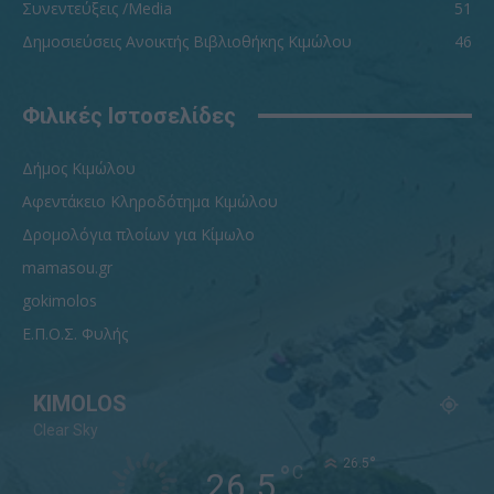
Συνεντεύξεις /Media
51
Δημοσιεύσεις Ανοικτής Βιβλιοθήκης Κιμώλου
46
Φιλικές Ιστοσελίδες
Δήμος Κιμώλου
Αφεντάκειο Κληροδότημα Κιμώλου
Δρομολόγια πλοίων για Κίμωλο
mamasou.gr
gokimolos
Ε.Π.Ο.Σ. Φυλής
KIMOLOS
Clear Sky
°
26.5
°
C
26.5