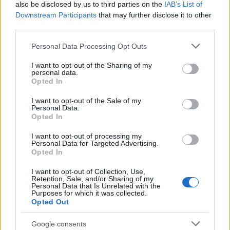
also be disclosed by us to third parties on the
IAB’s List of
Downstream Participants
that may further disclose it to other
third parties.
Please note that this website/app uses one or more Google
Personal Data Processing Opt Outs
services and may gather and store information including but
not limited to your visit or usage behaviour. You may click to
I want to opt-out of the Sharing of my
personal data.
grant or deny consent to Google and its third-party tags to
Opted In
use your data for below specified purposes in below Google
consent section.
I want to opt-out of the Sale of my
Personal Data.
Opted In
I want to opt-out of processing my
Personal Data for Targeted Advertising.
Opted In
I want to opt-out of Collection, Use,
Retention, Sale, and/or Sharing of my
Personal Data that Is Unrelated with the
Purposes for which it was collected.
Opted Out
Google consents