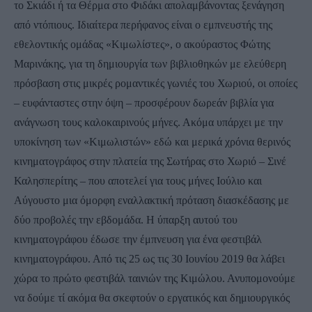
το Σκιάδι ή τα Θέρμα στο Φιδάκι απολαμβάνοντας ξενάγηση 
από ντόπιους. Ιδιαίτερα περήφανος είναι ο εμπνευστής της 
εθελοντικής ομάδας «Κιμωλίστες», ο ακούραστος Φώτης 
Μαρινάκης, για τη δημιουργία των βιβλιοθηκών με ελεύθερη 
πρόσβαση στις μικρές ρομαντικές γωνιές του Χωριού, οι οποίες 
– ευφάνταστες στην όψη – προσφέρουν δωρεάν βιβλία για 
ανάγνωση τους καλοκαιρινούς μήνες. Ακόμα υπάρχει με την 
υποκίνηση των «Κιμωλιστών» εδώ και μερικά χρόνια θερινός 
κινηματογράφος στην πλατεία της Σωτήρας στο Χωριό – Σινέ 
Καλησπερίτης – που αποτελεί για τους μήνες Ιούλιο και 
Αύγουστο μια όμορφη εναλλακτική πρόταση διασκέδασης με 
δύο προβολές την εβδομάδα. Η ύπαρξη αυτού του 
κινηματογράφου έδωσε την έμπνευση για ένα φεστιβάλ 
κινηματογράφου. Από τις 25 ως τις 30 Ιουνίου 2019 θα λάβει 
χώρα το πρώτο φεστιβάλ ταινιών της Κιμώλου. Ανυπομονούμε 
να δούμε τί ακόμα θα σκεφτούν ο εργατικός και δημιουργικός 