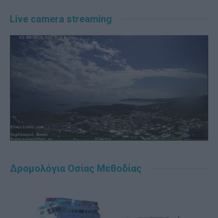
Live camera streaming
Δρομολόγια Οσίας Μεθοδίας