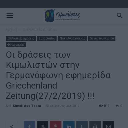
Αρχική
Εθελοντικές Δράσεις
Εθελοντικές Δράσεις
Ευχαριστίες
Νεα - Ανακοινώσεις
Τα νέα του νησιού
Φωτογραφίες
Οι δράσεις των
Κιμωλιστών στην
Γερμανόφωνη εφημερίδα
Griechenland
Zeitung(27/2/2019) !!!
Από
Kimolistes Team
-
28 Φεβρουαρίου, 2019
812
0