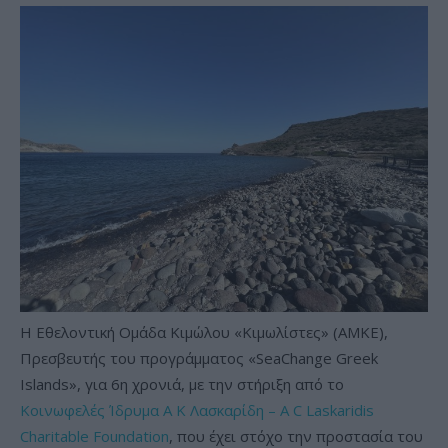
Η Εθελοντική Ομάδα Κιμώλου «Κιμωλίστες» (ΑΜΚΕ),
Πρεσβευτής του προγράμματος «SeaChange Greek
Islands», για 6η χρονιά, με την στήριξη από το
Κοινωφελές Ίδρυμα Α Κ Λασκαρίδη – A C Laskaridis
Charitable Foundation
, που έχει στόχο την προστασία του