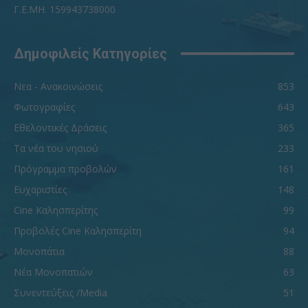
Γ.Ε.ΜΗ. 159943738000
Δημοφιλείς Κατηγορίες
Νεα - Ανακοινώσεις
853
Φωτογραφίες
643
Εθελοντικές Δράσεις
365
Τα νέα του νησιού
233
Πρόγραμμα προβολών
161
Ευχαριστίες
148
Cine Καλησπερίτης
99
Προβολές Cine Καλησπερίτη
94
Μονοπάτια
88
Νέα Μονοπατιών
63
Συνεντεύξεις /Media
51