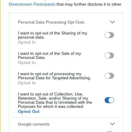
Downstream Participants
that may further disclose it to other
third parties.
Please note that this website/app uses one or more Google
Personal Data Processing Opt Outs
services and may gather and store information including but
not limited to your visit or usage behaviour. You may click to
I want to opt-out of the Sharing of my
personal data.
grant or deny consent to Google and its third-party tags to
Opted In
use your data for below specified purposes in below Google
consent section.
I want to opt-out of the Sale of my
Personal Data.
Opted In
I want to opt-out of processing my
Personal Data for Targeted Advertising.
Opted In
I want to opt-out of Collection, Use,
Retention, Sale, and/or Sharing of my
Personal Data that Is Unrelated with the
Purposes for which it was collected.
Opted Out
Google consents