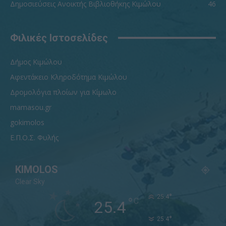
Δημοσιεύσεις Ανοικτής Βιβλιοθήκης Κιμώλου
46
Φιλικές Ιστοσελίδες
Δήμος Κιμώλου
Αφεντάκειο Κληροδότημα Κιμώλου
Δρομολόγια πλοίων για Κίμωλο
mamasou.gr
gokimolos
Ε.Π.Ο.Σ. Φυλής
KIMOLOS
Clear Sky
°
25.4
°
C
25.4
°
25.4