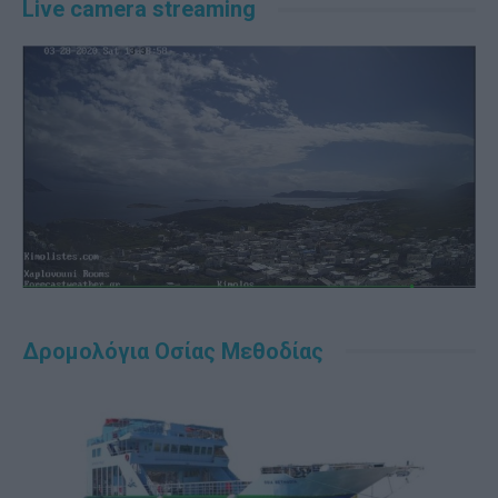
Live camera streaming
Δρομολόγια Οσίας Μεθοδίας