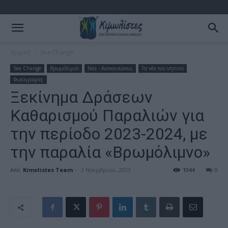
Αρχική
Sea Change
Sea Change
Βρωμόλιμνο
Νεα - Ανακοινώσεις
Τα νέα του νησιού
Φωτογραφίες
Ξεκίνημα Δράσεων
Καθαρισμού Παραλιών για
την περίοδο 2023-2024, με
την παραλία «Bρωμόλιμνο»
Από
Kimolistes Team
-
3 Νοεμβρίου, 2023
1044
0