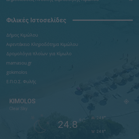
Φιλικές Ιστοσελίδες
Δήμος Κιμώλου
Αφεντάκειο Κληροδότημα Κιμώλου
Δρομολόγια πλοίων για Κίμωλο
mamasou.gr
gokimolos
Ε.Π.Ο.Σ. Φυλής
KIMOLOS
Clear Sky
°
24.8
°
C
24.8
°
24.8