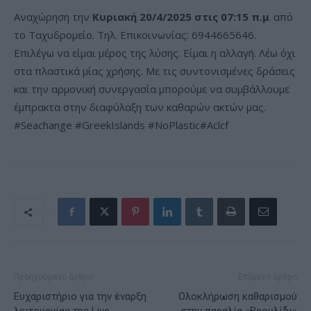
Αναχώρηση την
Κυριακή 20/4/2025 στις 07:15 π.μ
. από
το Ταχυδρομείο. Τηλ. Επικοινωνίας: 6944665646.
Επιλέγω να είμαι μέρος της λύσης. Είμαι η αλλαγή. Λέω όχι
στα πλαστικά μίας χρήσης. Με τις συντονισμένες δράσεις
και την αρμονική συνεργασία μπορούμε να συμβάλλουμε
έμπρακτα στην διαφύλαξη των καθαρών ακτών μας.
#Seachange #GreekIslands #NoPlastic#Aclcf
Προηγούμενο άρθρο
Επόμενο άρθρο
Ευχαριστήριο για την έναρξη
Ολοκλήρωση καθαρισμού
λειτουργίας της Live
στην παραλία «Βρουλίδι»