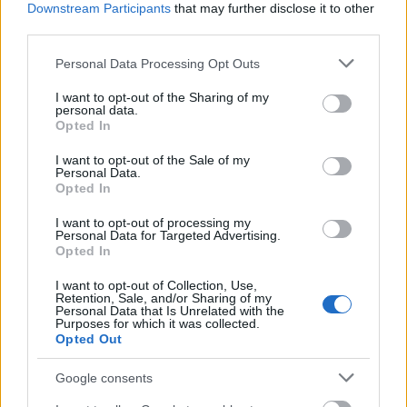
Downstream Participants
that may further disclose it to other
third parties.
Please note that this website/app uses one or more Google
Personal Data Processing Opt Outs
services and may gather and store information including but
not limited to your visit or usage behaviour. You may click to
I want to opt-out of the Sharing of my
personal data.
grant or deny consent to Google and its third-party tags to
Opted In
use your data for below specified purposes in below Google
consent section.
I want to opt-out of the Sale of my
Personal Data.
Opted In
I want to opt-out of processing my
Personal Data for Targeted Advertising.
Opted In
I want to opt-out of Collection, Use,
Retention, Sale, and/or Sharing of my
Personal Data that Is Unrelated with the
Purposes for which it was collected.
Opted Out
Google consents