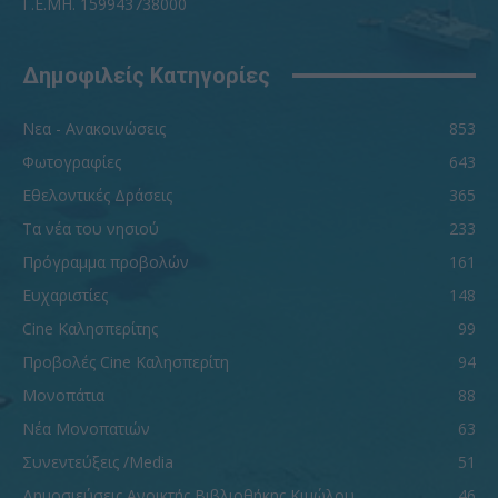
Γ.Ε.ΜΗ. 159943738000
Δημοφιλείς Κατηγορίες
Νεα - Ανακοινώσεις
853
Φωτογραφίες
643
Εθελοντικές Δράσεις
365
Τα νέα του νησιού
233
Πρόγραμμα προβολών
161
Ευχαριστίες
148
Cine Καλησπερίτης
99
Προβολές Cine Καλησπερίτη
94
Μονοπάτια
88
Νέα Μονοπατιών
63
Συνεντεύξεις /Media
51
Δημοσιεύσεις Ανοικτής Βιβλιοθήκης Κιμώλου
46