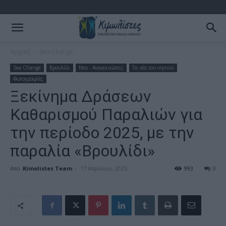
Αρχική
Sea Change
Sea Change
Βρουλίδι
Νεα - Ανακοινώσεις
Τα νέα του νησιού
Φωτογραφίες
Ξεκίνημα Δράσεων
Καθαρισμού Παραλιών για
την περίοδο 2025, με την
παραλία «Bρουλίδι»
Από
Kimolistes Team
-
17 Απριλίου, 2025
993
0