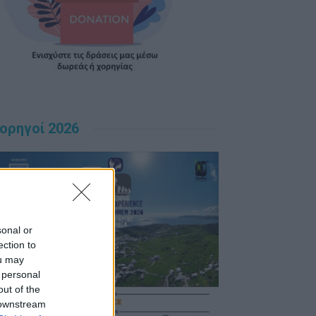
ορηγοί 2026
sonal or
ection to
ou may
 personal
out of the
 downstream