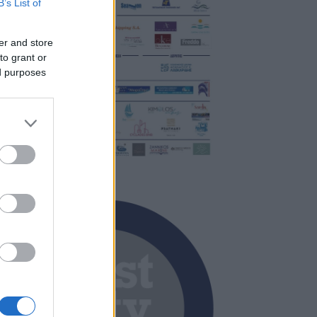
B’s List of
er and store
to grant or
ed purposes