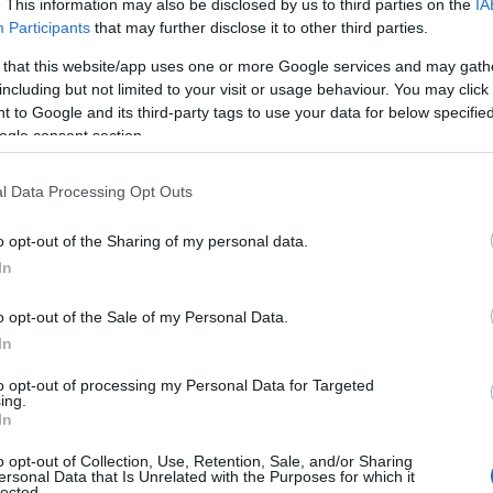
. This information may also be disclosed by us to third parties on the
IA
Participants
that may further disclose it to other third parties.
 that this website/app uses one or more Google services and may gath
including but not limited to your visit or usage behaviour. You may click 
 to Google and its third-party tags to use your data for below specifi
ogle consent section.
l Data Processing Opt Outs
υδρομείο και τον ιστότοπό μου σε αυτό το πρόγραμμα
λιάσω.
o opt-out of the Sharing of my personal data.
In
o opt-out of the Sale of my Personal Data.
In
to opt-out of processing my Personal Data for Targeted
ing.
In
o opt-out of Collection, Use, Retention, Sale, and/or Sharing
ersonal Data that Is Unrelated with the Purposes for which it
lected.