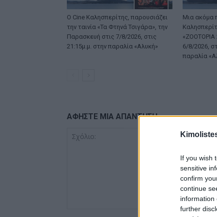
Ο Cine Καλησπερίτης, παρουσιάζει
Μια ακόμα 
την ταινία «Τα Φτηνά Τσιγάρα», την
Καλησπερίτη
Παρασκευή στις 7/8/2026, στις
«ZOOTOPIA 2
21:15μ.μ. στην παραλία «Αλυκή»
6/8/2026, στ
παραλία «Α
ΑΦΗΣΤΕ ΜΙΑ ΑΠΑΝΤΗΣΗ
Kimoliste
If you wish 
sensitive in
confirm you
continue se
information 
further disc