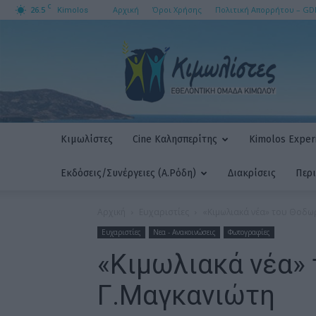
C
26.5
Αρχική
Όροι Χρήσης
Πολιτική Απορρήτου – GD
Kimolos
ΚΙΜΩΛΙΣΤΕΣ
AMKE
Κιμωλίστες
Cine Καλησπερίτης
Kimolos Experi
Εκδόσεις/Συνέργειες (Α.Ρόδη)
Διακρίσεις
Περ
Αρχική
Ευχαριστίες
«Κιμωλιακά νέα» του Θοδω
Ευχαριστίες
Νεα - Ανακοινώσεις
Φωτογραφίες
«Κιμωλιακά νέα»
Γ.Μαγκανιώτη