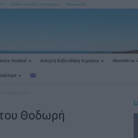
PR
Cookies και Άλλες Τεχνολογίες
Επικοινωνία
ence Festival
Ανοιχτή Βιβλιοθήκη Κιμώλου
Μονοπάτια
ισσότερα
ρή Γ.Μαγκανιώτη
L
 του Θοδωρή