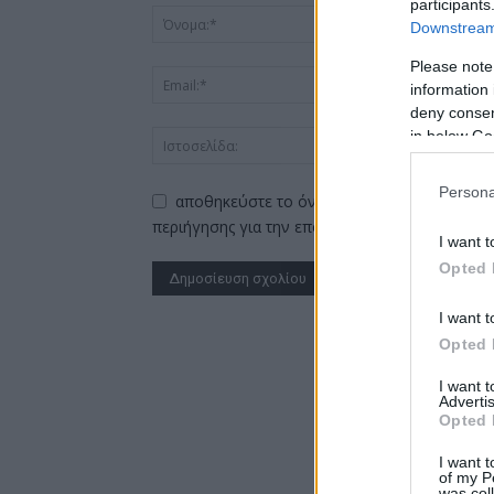
participants
Downstream 
Please note
information 
deny consent
in below Go
Persona
αποθηκεύστε το όνομα, το ηλεκτρονικό ταχ
περιήγησης για την επόμενη φορά που θα σχο
I want t
Opted 
I want t
Alternative:
Opted 
I want 
Advertis
Opted 
I want t
of my P
was col