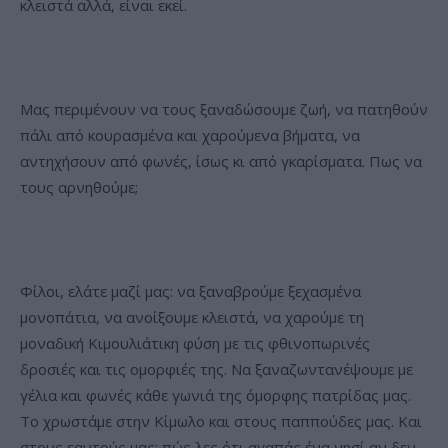
κλειστά αλλά, είναι εκεί.
Μας περιμένουν να τους ξαναδώσουμε ζωή, να πατηθούν
πάλι από κουρασμένα και χαρούμενα βήματα, να
αντηχήσουν από φωνές, ίσως κι από γκαρίσματα. Πως να
τους αρνηθούμε;
Φίλοι, ελάτε μαζί μας: να ξαναβρούμε ξεχασμένα
μονοπάτια, να ανοίξουμε κλειστά, να χαρούμε τη
μοναδική Κιμουλιάτικη φύση με τις φθινοπωρινές
δροσιές και τις ομορφιές της. Να ξαναζωντανέψουμε με
γέλια και φωνές κάθε γωνιά της όμορφης πατρίδας μας.
Το χρωστάμε στην Κίμωλο και στους παππούδες μας. Και
στους εαυτούς μας: πώς λες ότι αγαπάς ένα νησί αν δεν