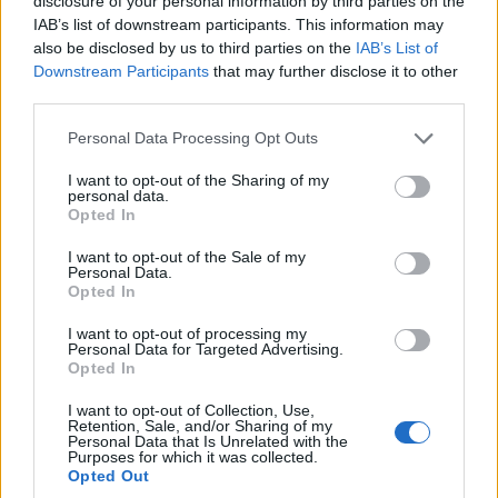
disclosure of your personal information by third parties on the
Μια ακόμα προβολή του Cine
IAB’s list of downstream participants. This information may
also be disclosed by us to third parties on the
IAB’s List of
Καλησπερίτη, με την παιδική ταινία
Downstream Participants
that may further disclose it to other
«ZOOTOPIA 2», την Πέμπτη στις
third parties.
6/8/2026, στις 21:15μ.μ. στην
παραλία «Αλυκή»
Please note that this website/app uses one or more Google
Personal Data Processing Opt Outs
services and may gather and store information including but
Ο Cine Καλησπερίτης παρουσιάζει την
not limited to your visit or usage behaviour. You may click to
I want to opt-out of the Sharing of my
personal data.
grant or deny consent to Google and its third-party tags to
ταινία, «Bomber & Paganini», την Τρίτη
Opted In
use your data for below specified purposes in below Google
4/8/2026, στις 21:15μ.μ. στην
consent section.
παραλία «Αλυκή»
I want to opt-out of the Sale of my
Personal Data.
Opted In
I want to opt-out of processing my
Personal Data for Targeted Advertising.
Opted In
ΑΦΗΣΤΕ ΜΙΑ ΑΠΑΝΤΗΣΗ
I want to opt-out of Collection, Use,
Retention, Sale, and/or Sharing of my
Personal Data that Is Unrelated with the
Purposes for which it was collected.
Opted Out