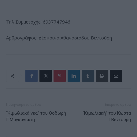
Τηλ Συμμετοχής: 6937747946
Αρθρογράφος: Δέσποινα Αθανασιάδου Βεντούρη
Προηγούμενο άρθρο
Επόμενο άρθρο
“Κιμωλιακά νέα” του Θοδωρή
“Κιμωλιακή” του Κώστα
Γ.Μαγκανιώτη
Ι.Βεντούρη