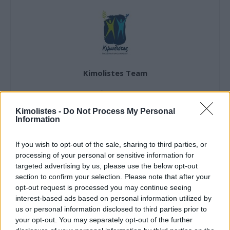
Kimolistes Team
Kimolistes -
Do Not Process My Personal
Information
ΠΑΡΟΜΟΙΑ ΑΡΘΡΑ
If you wish to opt-out of the sale, sharing to third parties, or
processing of your personal or sensitive information for
ΠΕΡΙΣΣΟΤΕΡΑ ΑΠΟ ΤΟΝ ΔΗΜΙΟΥΡΓΟ
targeted advertising by us, please use the below opt-out
section to confirm your selection. Please note that after your
Ο Cine Καλησπερίτης, παρουσιάζει
opt-out request is processed you may continue seeing
την ταινία «Τα Φτηνά Τσιγάρα», την
interest-based ads based on personal information utilized by
Παρασκευή στις 7/8/2026, στις
us or personal information disclosed to third parties prior to
21:15μ.μ. στην παραλία «Αλυκή»
your opt-out. You may separately opt-out of the further