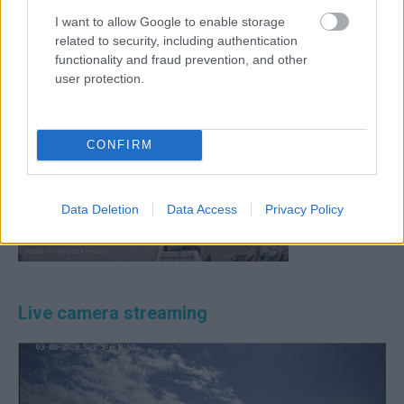
Alternative:
I want to allow Google to enable storage
Live Camera Streaming – Ψάθη
related to security, including authentication
functionality and fraud prevention, and other
user protection.
CONFIRM
Data Deletion
Data Access
Privacy Policy
Live camera streaming