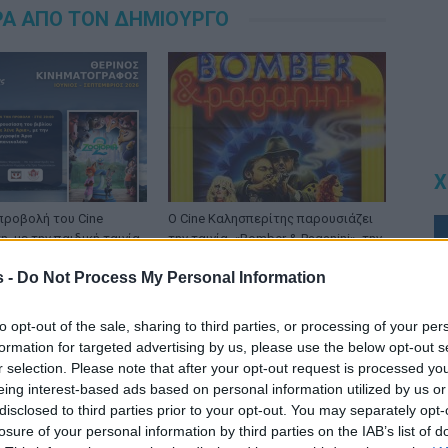
ΡΑ ΑΠΟ ΤΟΝ ΔΗΜΙΟΥΡΓΟ
Χ
προβολή του Cine
Ο Cine Καλησπερίτης παρουσιάζει
, με την παιδική ταινία
την ταινία, «Bomber & Paganini», την
», την Πέμπτη στις
Τρίτη 4/8/2026, στις 21:15μ.μ. στην
s -
Do Not Process My Personal Information
ις 21:15μ.μ. στην
παραλία «Αλυκή»
λυκή»
to opt-out of the sale, sharing to third parties, or processing of your per
formation for targeted advertising by us, please use the below opt-out s
r selection. Please note that after your opt-out request is processed y
eing interest-based ads based on personal information utilized by us or
disclosed to third parties prior to your opt-out. You may separately opt-
losure of your personal information by third parties on the IAB’s list of