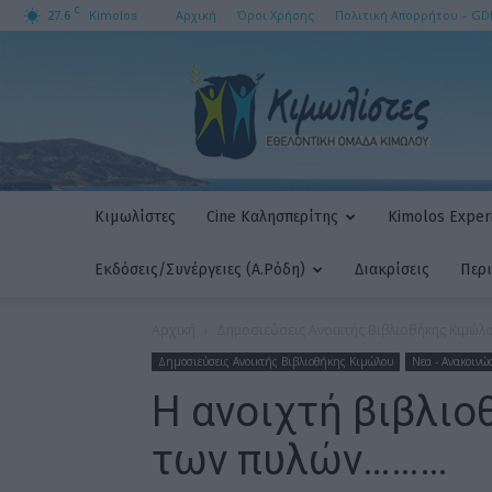
C
27.6
Αρχική
Όροι Χρήσης
Πολιτική Απορρήτου – GD
Kimolos
ΚΙΜΩΛΙΣΤΕΣ
AMKE
Κιμωλίστες
Cine Καλησπερίτης
Kimolos Experi
Εκδόσεις/Συνέργειες (Α.Ρόδη)
Διακρίσεις
Περ
Αρχική
Δημοσιεύσεις Ανοικτής Βιβλιοθήκης Κιμώλ
Δημοσιεύσεις Ανοικτής Βιβλιοθήκης Κιμώλου
Νεα - Ανακοινώ
Η ανοιχτή βιβλι
των πυλών………