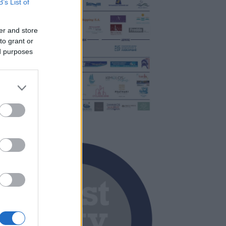
B’s List of
er and store
to grant or
ed purposes