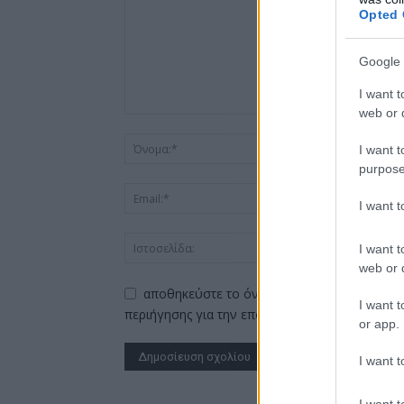
Opted 
Google 
I want t
web or d
I want t
purpose
I want 
I want t
web or d
αποθηκεύστε το όνομα, το ηλεκτρονικό ταχ
I want t
περιήγησης για την επόμενη φορά που θα σχο
or app.
I want t
Alternative:
I want t