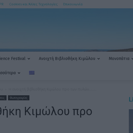
PR
Cookies και Άλλες Τεχνολογίες
Επικοινωνία
ence Festival
Ανοιχτή Βιβλιοθήκη Κιμώλου
Μονοπάτια
ισσότερα
ου
Η ανοιχτή βιβλιοθήκη Κιμώλου προ των πυλών………
σεις
Φωτογραφίες
L
οθήκη Κιμώλου προ