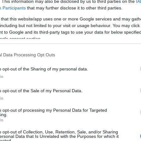
. This information may also be disclosed by us to third parties on the
IA
Participants
that may further disclose it to other third parties.
Ι ΒΙΒΛΙΑ ΓΙΑ ΤΟΝ ΕΜΠΛΟΥΤΙΣΜΟ ΤΗΣ;;;
 that this website/app uses one or more Google services and may gath
including but not limited to your visit or usage behaviour. You may click 
 to Google and its third-party tags to use your data for below specifi
 μμ
ogle consent section.
ολυ για το ενδιαφερον σας,αν θελετε μπορειτε να τα
 στοιχεία για την εθελοντικη ομαδα Κιμωλου
l Data Processing Opt Outs
ιμωλος,τηλ επικοινωνίας 6937747946.αν τα βιβλια
τα στειλετε με τους 2 μεταφορείς του νησιού
o opt-out of the Sharing of my personal data.
ουτωνος 63 Αιγαλεω τηλ 697 4004423 και β)Νικος
In
ιγαλεω τηλ 697 7906738.για οποιαδηποτε διευκρινση
o opt-out of the Sale of my Personal Data.
In
to opt-out of processing my Personal Data for Targeted
ing.
In
o opt-out of Collection, Use, Retention, Sale, and/or Sharing
ersonal Data that Is Unrelated with the Purposes for which it
lected.