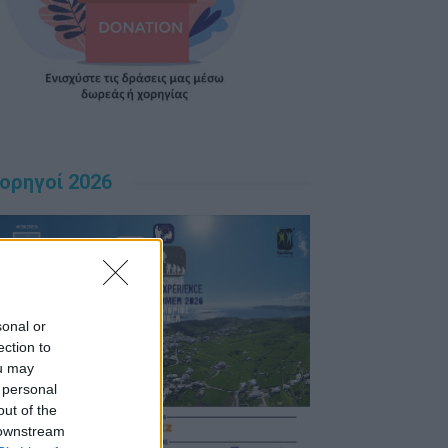
ορηγοί 2026
sonal or
ection to
ou may
 personal
out of the
 downstream