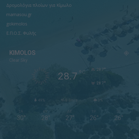
Δρομολόγια πλοίων για Κίμωλο
mamasou.gr
gokimolos
Ε.Π.Ο.Σ. Φυλής
KIMOLOS
Clear Sky
°
28.7
°
C
28.7
°
28.7
49%
8.3m/s
0%
ΣΑ
ΚΥ
ΔΕ
ΤΡ
ΤΕ
30
°
28
°
27
°
26
°
26
°