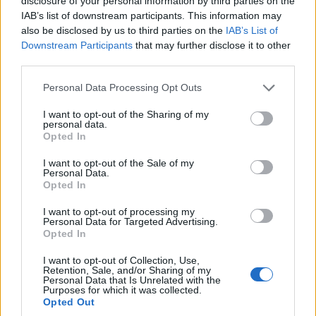
disclosure of your personal information by third parties on the
IAB’s list of downstream participants. This information may
also be disclosed by us to third parties on the
IAB’s List of
Downstream Participants
that may further disclose it to other
third parties.
Please note that this website/app uses one or more Google
Personal Data Processing Opt Outs
services and may gather and store information including but
not limited to your visit or usage behaviour. You may click to
I want to opt-out of the Sharing of my
personal data.
grant or deny consent to Google and its third-party tags to
Opted In
use your data for below specified purposes in below Google
consent section.
I want to opt-out of the Sale of my
Personal Data.
Opted In
I want to opt-out of processing my
Personal Data for Targeted Advertising.
Opted In
I want to opt-out of Collection, Use,
Retention, Sale, and/or Sharing of my
Personal Data that Is Unrelated with the
Purposes for which it was collected.
Opted Out