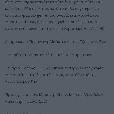
είναι στην πραγματικότητα ούτε ένα δράμα, ούτε μια
κωμωδία, αλλά ανήκει σε αυτό το πολύ συγκεκριμένο
κινηματογραφικό genre που ονομάζεται «ταινία του
Μπάστερ Κίτον», ό,τι κι αν σημαίνει αυτό μετά από
σχεδόν ένα αιώνα από τότε που γυρίστηκε. Η.Π.Α., 1962,
Ασπρόμαυρο Παραγωγή: Μπάστερ Κίτον, Τζόζεφ Μ. Σενκ
Σκηνοθεσία: Μπάστερ Κίτον, Κλάιντ Μπρούκμαν
Σενάριο: Τσάρλς Σμίθ, Aλ Μπόουσμπεργκ Φωτογραφία:
Μπερτ Χέινς, Ντέβερο Τζένινγκς Μοντάζ: Μπάστερ
Κίτον Σέρμαν Κελ
Πρωταγωνιστούν: Μπάστερ Κίτον, Μάριον Μάκ, Γκλέν
Κάβεντερ, Τσάρλς Σμίθ