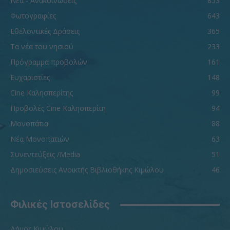
Νεα - Ανακοινώσεις
853
Φωτογραφίες
643
Εθελοντικές Δράσεις
365
Τα νέα του νησιού
233
Πρόγραμμα προβολών
161
Ευχαριστίες
148
Cine Καλησπερίτης
99
Προβολές Cine Καλησπερίτη
94
Μονοπάτια
88
Νέα Μονοπατιών
63
Συνεντεύξεις /Media
51
Δημοσιεύσεις Ανοικτής Βιβλιοθήκης Κιμώλου
46
Φιλικές Ιστοσελίδες
Δήμος Κιμώλου