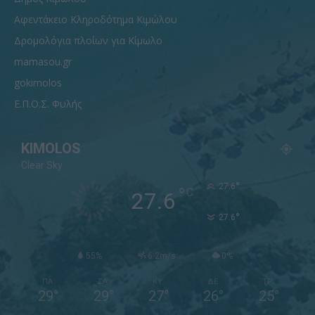
Αφεντάκειο Κληροδότημα Κιμώλου
Δρομολόγια πλοίων για Κίμωλο
mamasou.gr
gokimolos
Ε.Π.Ο.Σ. Φυλής
KIMOLOS
Clear Sky
°
27.6
°
C
27.6
°
27.6
55%
6.2m/s
0%
ΠΑ
ΣΑ
ΚΥ
ΔΕ
ΤΡ
29
°
29
°
27
°
26
°
25
°