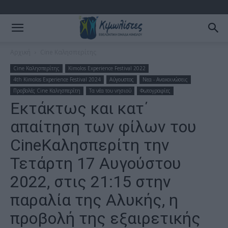
Αρχική
Cine Καλησπερίτης
Cine Καλησπερίτης
Kimolos Experience Festival 2022
4th Kimolos Experience Festival 2024
Αύγουστος
Νεα - Ανακοινώσεις
Προβολές Cine Καλησπερίτη
Τα νέα του νησιού
Φωτογραφίες
Εκτάκτως και κατ΄
απαίτηση των φίλων του
CineΚαλησπερίτη την
Τετάρτη 17 Αυγούστου
2022, στις 21:15 στην
παραλία της Αλυκής, η
προβολή της εξαιρετικής