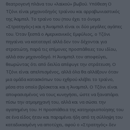
θεατρογενή πλάνα του «λαϊκού» βωβού. Υπόθεση Ο
Τζόνι είναι μηχανοδηγός τραίνου και αρραβωνιαστικός
της Άαμπελ. Το τραίνο του (που έχει το όνομα
«Στρατηγός») και η Άναμπελ είναι οι δύο μεγάλες αγάπες
του. Όταν ξεσπά ο Αμερικανικός Εμφύλιος, ο Τζόνι
πηγαίνει να καταταγεί αλλά δεν τον δέχονται για
στρατιώτη, παρά τις επίμονες προσπάθειες του ιδίου,
αλλά σαν μηχανοδηγό. Η Άναμπελ τον αποφεύγει,
θεωρώντας ότι από δειλία απέφυγε την στράτευση. Ο
Τζόνι είναι απελπισμένος, αλλά όλα θα αλλάξουν όταν
μια ομάδα κατασκόπων του εχθρού κλέβει το τραίνο,
μέσα στο οποίο βρίσκεται και η Άναμπελ. Ο Τζόνι είναι
αποφασισμένος να τους κυνηγήσει, ώστε να ξαναπάρει
πίσω την ατμομηχανή του, αλλά και να σώσει την
αγαπημένη του. Η προσπάθεια της κατηγοριοποίησης του
σε ένα είδος ήταν και παραμένει ήδη από τη σύλληψη του
καταδικασμένη να αποτύχει, αφού ο «Στρατηγός» δεν