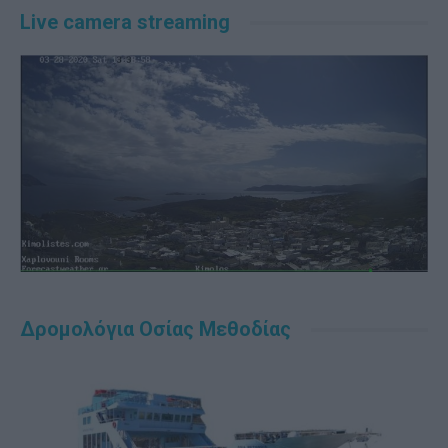
Live camera streaming
Δρομολόγια Οσίας Μεθοδίας