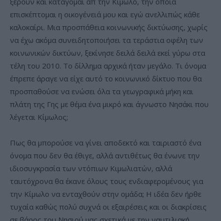
ξέρουν και κατάγομαι απ την Κίμωλο, την οποία
επισκέπτομαι η οικογένειά μου και εγώ ανελλιπώς κάθε
καλοκαίρι. Μια προσπάθεια κοινωνικής δικτύωσης, χωρίς
να έχω ακόμα συνειδητοποιήσει τα τεράστια οφέλη των
κοινωνικών δικτύων, ξεκίνησε δειλά δειλά εκεί γύρω στα
τέλη του 2010. Το δίλλημα αρχικά ήταν μεγάλο. Τι όνομα
έπρεπε άραγε να είχε αυτό το κοινωνικό δίκτυο που θα
προσπαθούσε να ενώσει όλα τα γεωγραφικά μήκη και
πλάτη της Γης με θέμα ένα μικρό και άγνωστο Νησάκι που
λέγεται Κίμωλος;
Πως θα μπορούσε να γίνει αποδεκτό και ταιριαστό ένα
όνομα που δεν θα έθιγε, αλλά αντιθέτως θα ένωνε την
ιδιοσυγκρασία των ντόπιων Κιμωλιατών, αλλά
ταυτόχρονα θα έκανε όλους τους ενδιαφερομένους για
την Κίμωλο να ενταχθούν στην ομάδα; Η ιδέα δεν ήρθε
τυχαία καθώς πολύ συχνά οι εξαιρέσεις και οι διακρίσεις
σε βάρος του Νησιού μας σχετικά με την ναυτιλιακή