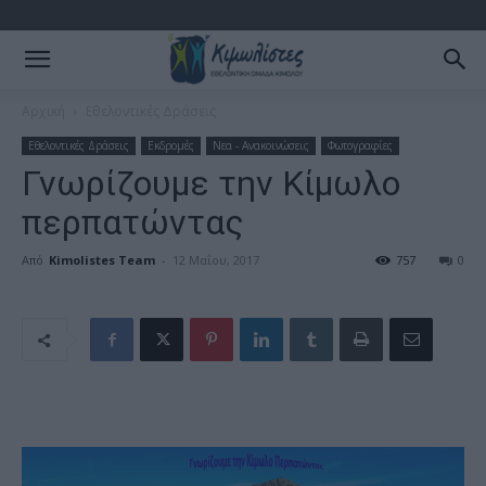
Αρχική
Εθελοντικές Δράσεις
Εθελοντικές Δράσεις
Εκδρομές
Νεα - Ανακοινώσεις
Φωτογραφίες
Γνωρίζουμε την Κίμωλο
περπατώντας
Από
Kimolistes Team
-
12 Μαΐου, 2017
757
0