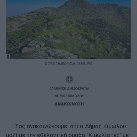
DCIM101MEDIADJI_0885.JPG
Σας ανακοινώνουμε ότι ο Δήμος Κιμώλου
μαζί με την εθελοντική ομάδα ‘’Κιμωλίστες’’ με