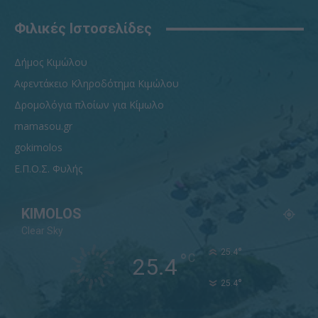
Φιλικές Ιστοσελίδες
Δήμος Κιμώλου
Αφεντάκειο Κληροδότημα Κιμώλου
Δρομολόγια πλοίων για Κίμωλο
mamasou.gr
gokimolos
Ε.Π.Ο.Σ. Φυλής
KIMOLOS
Clear Sky
°
25.4
°
C
25.4
°
25.4