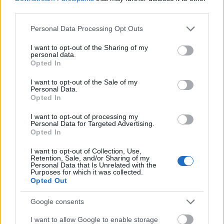
third parties.
Please note that this website/app uses one or more Google
Personal Data Processing Opt Outs
services and may gather and store information including but
not limited to your visit or usage behaviour. You may click to
I want to opt-out of the Sharing of my
personal data.
grant or deny consent to Google and its third-party tags to
Opted In
use your data for below specified purposes in below Google
consent section.
I want to opt-out of the Sale of my
Personal Data.
Opted In
I want to opt-out of processing my
Personal Data for Targeted Advertising.
Opted In
I want to opt-out of Collection, Use,
Retention, Sale, and/or Sharing of my
Personal Data that Is Unrelated with the
Purposes for which it was collected.
Opted Out
Google consents
I want to allow Google to enable storage