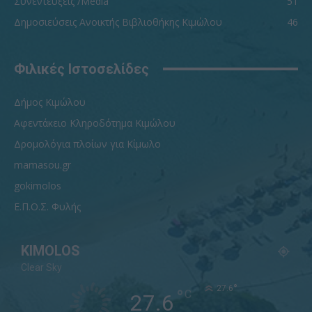
Συνεντεύξεις /Media
51
Δημοσιεύσεις Ανοικτής Βιβλιοθήκης Κιμώλου
46
Φιλικές Ιστοσελίδες
Δήμος Κιμώλου
Αφεντάκειο Κληροδότημα Κιμώλου
Δρομολόγια πλοίων για Κίμωλο
mamasou.gr
gokimolos
Ε.Π.Ο.Σ. Φυλής
KIMOLOS
Clear Sky
°
27.6
°
C
27.6