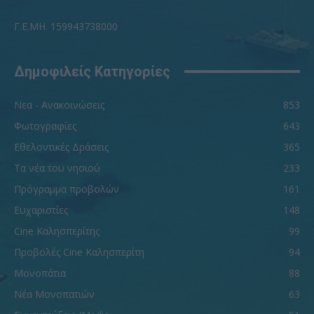
Γ.Ε.ΜΗ. 159943738000
Δημοφιλείς Κατηγορίες
Νεα - Ανακοινώσεις
853
Φωτογραφίες
643
Εθελοντικές Δράσεις
365
Τα νέα του νησιού
233
Πρόγραμμα προβολών
161
Ευχαριστίες
148
Cine Καλησπερίτης
99
Προβολές Cine Καλησπερίτη
94
Μονοπάτια
88
Νέα Μονοπατιών
63