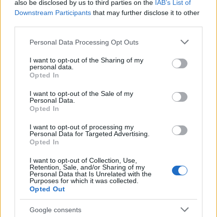
also be disclosed by us to third parties on the
IAB’s List of
Downstream Participants
that may further disclose it to other
third parties.
Please note that this website/app uses one or more Google
Personal Data Processing Opt Outs
services and may gather and store information including but
not limited to your visit or usage behaviour. You may click to
I want to opt-out of the Sharing of my
personal data.
grant or deny consent to Google and its third-party tags to
Opted In
use your data for below specified purposes in below Google
consent section.
I want to opt-out of the Sale of my
Personal Data.
Opted In
I want to opt-out of processing my
Personal Data for Targeted Advertising.
Opted In
I want to opt-out of Collection, Use,
Retention, Sale, and/or Sharing of my
Personal Data that Is Unrelated with the
Purposes for which it was collected.
Opted Out
Google consents