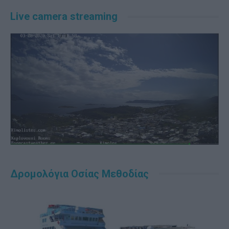
Live camera streaming
Δρομολόγια Οσίας Μεθοδίας