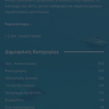
Φυλής» (Ελληνικός ορειβατικός Σύλλογος) στην Κίμωλο, το
καλοκαίρι του 2013, για τον καθαρισμό και σήμανση μερικών
παραδοσιακών μονοπατιών.
Περισσότερα...
Γ.Ε.ΜΗ. 159943738000
Δημοφιλείς Κατηγορίες
Νεα - Ανακοινώσεις
853
Φωτογραφίες
643
Εθελοντικές Δράσεις
365
Τα νέα του νησιού
233
Πρόγραμμα προβολών
161
Ευχαριστίες
148
Cine Καλησπερίτης
99