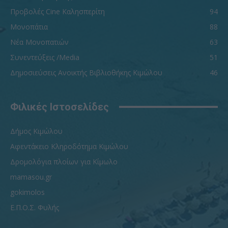
Προβολές Cine Καλησπερίτη
94
Μονοπάτια
88
Νέα Μονοπατιών
63
Συνεντεύξεις /Media
51
Δημοσιεύσεις Ανοικτής Βιβλιοθήκης Κιμώλου
46
Φιλικές Ιστοσελίδες
Δήμος Κιμώλου
Αφεντάκειο Κληροδότημα Κιμώλου
Δρομολόγια πλοίων για Κίμωλο
mamasou.gr
gokimolos
Ε.Π.Ο.Σ. Φυλής