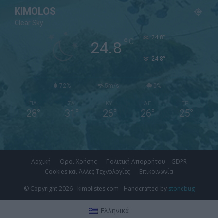
KIMOLOS
Clear Sky
°
24.8
°
C
24.8
°
24.8
72%
5m/s
0%
ΠΑ
ΣΑ
ΚΥ
ΔΕ
ΤΡ
28
°
31
°
26
°
26
°
25
°
Αρχική
Όροι Χρήσης
Πολιτική Απορρήτου – GDPR
Cookies και Άλλες Τεχνολογίες
Επικοινωνία
© Copyright 2026 - kimolistes.com - Handcrafted by
stonebug
Ελληνικά