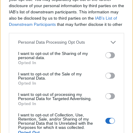
disclosure of your personal information by third parties on the
IAB’s list of downstream participants. This information may
also be disclosed by us to third parties on the
IAB’s List of
Downstream Participants
that may further disclose it to other
third parties.
Please note that this website/app uses one or more Google
Personal Data Processing Opt Outs
services and may gather and store information including but
not limited to your visit or usage behaviour. You may click to
I want to opt-out of the Sharing of my
personal data.
Kimolos Experience Festival
grant or deny consent to Google and its third-party tags to
Opted In
use your data for below specified purposes in below Google
consent section.
I want to opt-out of the Sale of my
Personal Data.
Opted In
I want to opt-out of processing my
Personal Data for Targeted Advertising.
Opted In
I want to opt-out of Collection, Use,
Retention, Sale, and/or Sharing of my
Personal Data that Is Unrelated with the
Purposes for which it was collected.
Opted Out