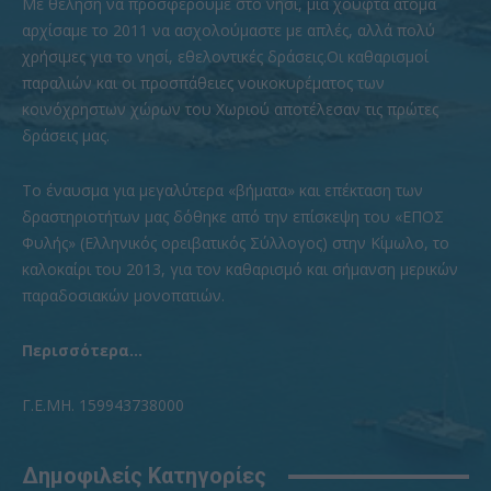
Με θέληση να προσφέρουμε στο νησί, μια χούφτα άτομα
αρχίσαμε το 2011 να ασχολούμαστε με απλές, αλλά πολύ
χρήσιμες για το νησί, εθελοντικές δράσεις.Οι καθαρισμοί
παραλιών και οι προσπάθειες νοικοκυρέματος των
κοινόχρηστων χώρων του Χωριού αποτέλεσαν τις πρώτες
δράσεις μας.
To έναυσμα για μεγαλύτερα «βήματα» και επέκταση των
δραστηριοτήτων μας δόθηκε από την επίσκεψη του «ΕΠΟΣ
Φυλής» (Ελληνικός ορειβατικός Σύλλογος) στην Κίμωλο, το
καλοκαίρι του 2013, για τον καθαρισμό και σήμανση μερικών
παραδοσιακών μονοπατιών.
Περισσότερα...
Γ.Ε.ΜΗ. 159943738000
Δημοφιλείς Κατηγορίες