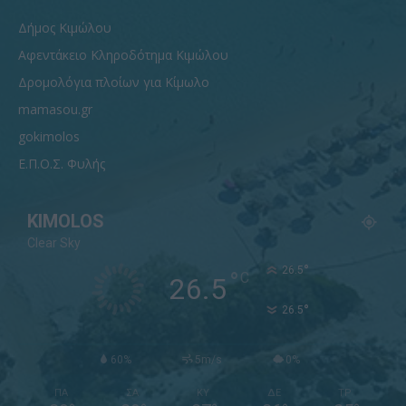
Δήμος Κιμώλου
Αφεντάκειο Κληροδότημα Κιμώλου
Δρομολόγια πλοίων για Κίμωλο
mamasou.gr
gokimolos
Ε.Π.Ο.Σ. Φυλής
KIMOLOS
Clear Sky
°
26.5
°
C
26.5
°
26.5
60%
5m/s
0%
ΠΑ
ΣΑ
ΚΥ
ΔΕ
ΤΡ