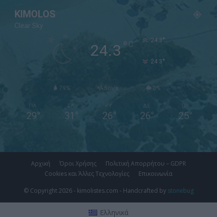
KIMOLOS
Clear Sky
°
24.3
°
C
24.3
°
24.3
79%
5m/s
0%
ΠΑ
ΣΑ
ΚΥ
ΔΕ
ΤΡ
29
°
31
°
26
°
26
°
25
°
Αρχική
Όροι Χρήσης
Πολιτική Απορρήτου – GDPR
Cookies και Άλλες Τεχνολογίες
Επικοινωνία
© Copyright 2026 - kimolistes.com - Handcrafted by
stonebug
Ελληνικά