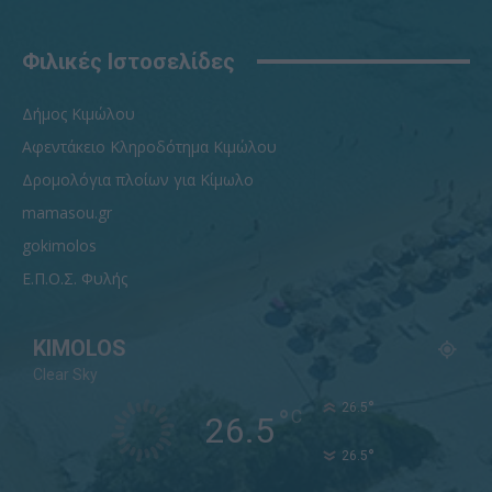
Φιλικές Ιστοσελίδες
Δήμος Κιμώλου
Αφεντάκειο Κληροδότημα Κιμώλου
Δρομολόγια πλοίων για Κίμωλο
mamasou.gr
gokimolos
Ε.Π.Ο.Σ. Φυλής
KIMOLOS
Clear Sky
°
26.5
°
C
26.5
°
26.5