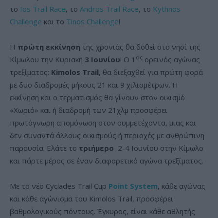
το
Ios Trail Race
, το
Andros Trail Race
, το
Kythnos
Challenge
και το
Tinos Challenge
!
Η
πρώτη εκκίνηση
της χρονιάς θα δοθεί στο νησί της
ος
Κίμωλου την Κυριακή
3 Ιουνίου
! Ο 1
ορεινός αγώνας
τρεξίματος:
Kimolos
Trail
, θα διεξαχθεί για πρώτη φορά
με δυο διαδρομές μήκους 21 και 9 χιλιομέτρων. Η
εκκίνηση και ο τερματισμός θα γίνουν στον οικισμό
«Χωριό» και ή διαδρομή των 21χλμ προσφέρει
πρωτόγνωρη απομόνωση στον συμμετέχοντα, μιας και
δεν συναντά άλλους οικισμούς ή περιοχές με ανθρώπινη
παρουσία. Ελάτε το
τριήμερο
2-4 Ιουνίου στην Κίμωλο
και πάρτε μέρος σε έναν διαφορετικό αγώνα τρεξίματος.
Με το νέο Cyclades Trail Cup
Point System
, κάθε αγώνας
και κάθε αγώνισμα του Kimolos Trail, προσφέρει
βαθμολογικούς πόντους. Έγκυρος, είναι κάθε αθλητής