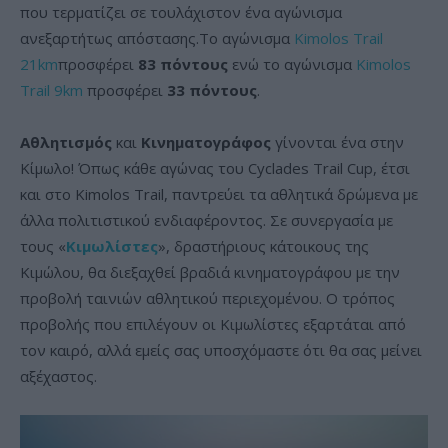
που τερματίζει σε τουλάχιστον ένα αγώνισμα
ανεξαρτήτως απόστασης.Το αγώνισμα
Kimolos Trail
21km
προσφέρει
83 πόντους
ενώ το αγώνισμα
Kimolos
Trail 9km
προσφέρει
33 πόντους
.
Αθλητισμός
και
Κινηματογράφος
γίνονται ένα στην
Κίμωλο! Όπως κάθε αγώνας του Cyclades Trail Cup, έτσι
και στο Kimolos Trail, παντρεύει τα αθλητικά δρώμενα με
άλλα πολιτιστικού ενδιαφέροντος. Σε συνεργασία με
τους «
Κιμωλίστες
», δραστήριους κάτοικους της
Κιμώλου, θα διεξαχθεί βραδιά κινηματογράφου με την
προβολή ταινιών αθλητικού περιεχομένου. Ο τρόπος
προβολής που επιλέγουν οι Κιμωλίστες εξαρτάται από
τον καιρό, αλλά εμείς σας υποσχόμαστε ότι θα σας μείνει
αξέχαστος.