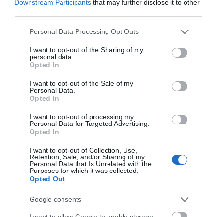
Downstream Participants
that may further disclose it to other
third parties.
Please note that this website/app uses one or more Google
Personal Data Processing Opt Outs
services and may gather and store information including but
not limited to your visit or usage behaviour. You may click to
I want to opt-out of the Sharing of my
personal data.
grant or deny consent to Google and its third-party tags to
Opted In
use your data for below specified purposes in below Google
consent section.
I want to opt-out of the Sale of my
Personal Data.
Opted In
I want to opt-out of processing my
Personal Data for Targeted Advertising.
Opted In
I want to opt-out of Collection, Use,
Retention, Sale, and/or Sharing of my
Personal Data that Is Unrelated with the
Purposes for which it was collected.
Opted Out
Google consents
I want to allow Google to enable storage