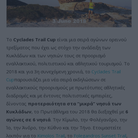
Το
Cyclades
Trail
Cup
είναι μια σειρά αγώνων ορεινού
τρεξίματος που έχει ως στόχο την ανάδειξη των
Κυκλάδων και των νησιών τους σε προορισμό
εναλλακτικού, πολιτιστικού και αθλητικού τουρισμού. Το
2018 και για 3η συνεχόμενη χρονιά, το
Cyclades Trail
Cup
παρουσιάζει μια νέα σειρά εκδηλώσεων σε
εναλλακτικούς προορισμούς με πρωτότυπες αθλητικές
διαδρομές και με έντονες πολιτιστικές εμπειρίες,
δίνοντας
προτεραιότητα στα “μικρά” νησιά των
Κυκλάδων
, το Πρωτάθλημα του 2018 θα διεξαχθεί με
6
αγώνες σε 6 νησιά
. Την Κίμωλο, την Φολέγανδρο, την
Ίο, την Άνδρο, την Κύθνο και την Τήνο. Ετοιμαστείτε
λοιπόν για το
Kimolos Trail
, το
Folegandros Sunset Trail
,