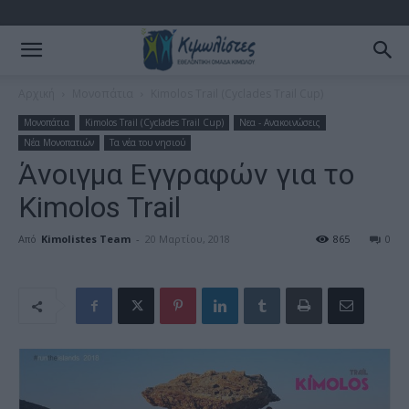
Αρχική
Μονοπάτια
Kimolos Trail (Cyclades Trail Cup)
Μονοπάτια
Kimolos Trail (Cyclades Trail Cup)
Νεα - Ανακοινώσεις
Νέα Μονοπατιών
Τα νέα του νησιού
Άνοιγμα Εγγραφών για το
Kimolos Trail
Από
Kimolistes Team
-
20 Μαρτίου, 2018
865
0