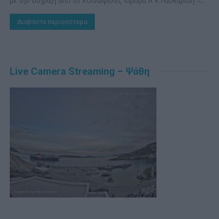
με την στήριξη από το Κοινωφελές Ίδρυμα Α Κ Λασκαρίδη –...
Διαβάστε περισσότερα
Live Camera Streaming – Ψάθη