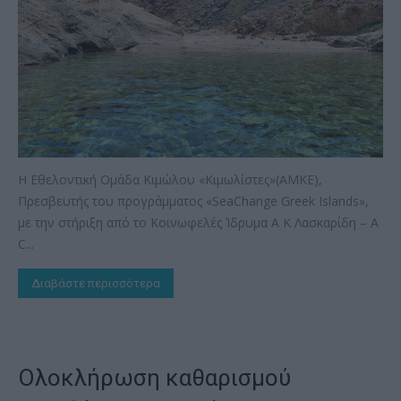
Η Εθελοντική Ομάδα Κιμώλου «Κιμωλίστες»(ΑΜΚΕ),
Πρεσβευτής του προγράμματος «SeaChange Greek Islands»,
με την στήριξη από το Κοινωφελές Ίδρυμα Α Κ Λασκαρίδη – A
C...
Διαβάστε περισσότερα
Ολοκλήρωση καθαρισμού