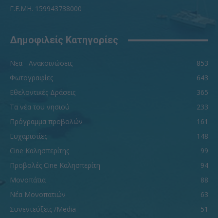
Γ.Ε.ΜΗ. 159943738000
Δημοφιλείς Κατηγορίες
Νεα - Ανακοινώσεις
853
Φωτογραφίες
643
Εθελοντικές Δράσεις
365
Τα νέα του νησιού
233
Πρόγραμμα προβολών
161
Ευχαριστίες
148
Cine Καλησπερίτης
99
Προβολές Cine Καλησπερίτη
94
Μονοπάτια
88
Νέα Μονοπατιών
63
Συνεντεύξεις /Media
51