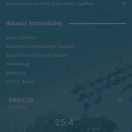
Δημοσιεύσεις Ανοικτής Βιβλιοθήκης Κιμώλου
46
Φιλικές Ιστοσελίδες
Δήμος Κιμώλου
Αφεντάκειο Κληροδότημα Κιμώλου
Δρομολόγια πλοίων για Κίμωλο
mamasou.gr
gokimolos
Ε.Π.Ο.Σ. Φυλής
KIMOLOS
Clear Sky
°
25.4
°
C
25.4
°
25.4