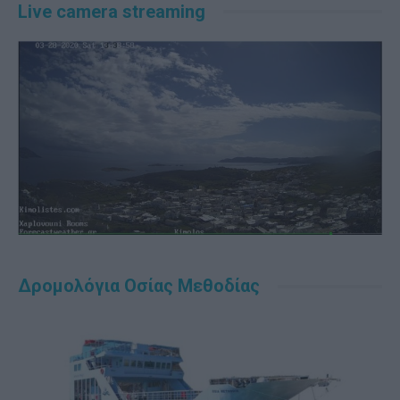
Live camera streaming
Δρομολόγια Οσίας Μεθοδίας