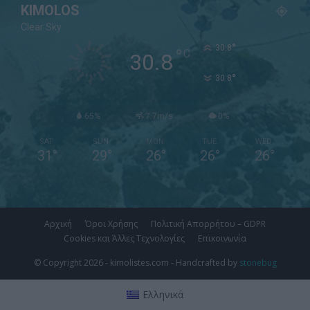
KIMOLOS
Clear Sky
°
30.8
°
C
30.8
°
30.8
65%
7.7m/s
0%
SAT
SUN
MON
TUE
WED
31
°
29
°
26
°
26
°
26
°
Αρχική
Όροι Χρήσης
Πολιτική Απορρήτου – GDPR
Cookies και Άλλες Τεχνολογίες
Επικοινωνία
© Copyright 2026 - kimolistes.com - Handcrafted by
stonebug
Ελληνικά