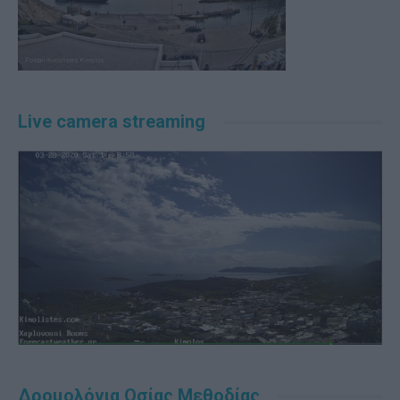
Live camera streaming
Δρομολόγια Οσίας Μεθοδίας