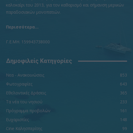
καλοκαίρι του 2013, για τον καθαρισμό και σήμανση μερικών
παραδοσιακών μονοπατιών.
Περισσότερα...
Γ.Ε.ΜΗ. 159943738000
Δημοφιλείς Κατηγορίες
Νεα - Ανακοινώσεις
853
Φωτογραφίες
643
Εθελοντικές Δράσεις
365
Τα νέα του νησιού
233
Πρόγραμμα προβολών
161
Ευχαριστίες
148
Cine Καλησπερίτης
99