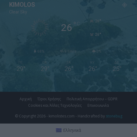
KIMOLOS
Clear Sky
°
26
°
C
26
°
26
68%
9.1m/s
0%
ΠΕ
ΠΑ
ΣΑ
ΚΥ
ΔΕ
29
°
29
°
26
°
26
°
25
°
Αρχική
Όροι Χρήσης
Πολιτική Απορρήτου – GDPR
Cookies και Άλλες Τεχνολογίες
Επικοινωνία
© Copyright 2026 - kimolistes.com - Handcrafted by
stonebug
Ελληνικά