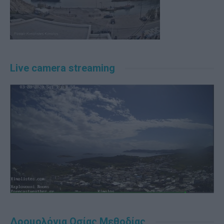
Live camera streaming
Δρομολόγια Οσίας Μεθοδίας