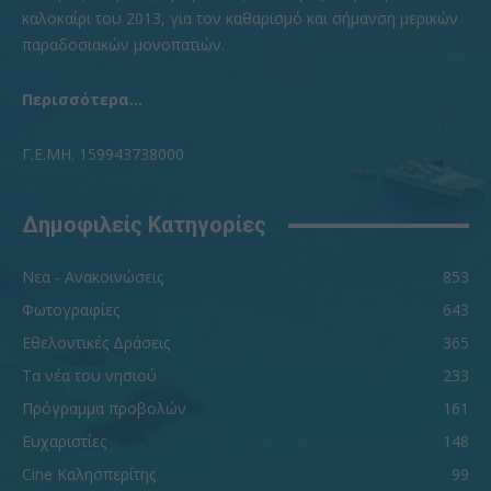
καλοκαίρι του 2013, για τον καθαρισμό και σήμανση μερικών
παραδοσιακών μονοπατιών.
Περισσότερα...
Γ.Ε.ΜΗ. 159943738000
Δημοφιλείς Κατηγορίες
Νεα - Ανακοινώσεις
853
Φωτογραφίες
643
Εθελοντικές Δράσεις
365
Τα νέα του νησιού
233
Πρόγραμμα προβολών
161
Ευχαριστίες
148
Cine Καλησπερίτης
99