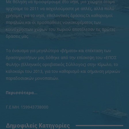
Με θέληση να προσφέρουμε στο νησί, μια χούφτα άτομα
αρχίσαμε το 2011 να ασχολούμαστε με απλές, αλλά πολύ
χρήσιμες για το νησί, εθελοντικές δράσεις.Οι καθαρισμοί
παραλιών και οι προσπάθειες νοικοκυρέματος των
κοινόχρηστων χώρων του Χωριού αποτέλεσαν τις πρώτες
δράσεις μας.
To έναυσμα για μεγαλύτερα «βήματα» και επέκταση των
δραστηριοτήτων μας δόθηκε από την επίσκεψη του «ΕΠΟΣ
Φυλής» (Ελληνικός ορειβατικός Σύλλογος) στην Κίμωλο, το
καλοκαίρι του 2013, για τον καθαρισμό και σήμανση μερικών
παραδοσιακών μονοπατιών.
Περισσότερα...
Γ.Ε.ΜΗ. 159943738000
Δημοφιλείς Κατηγορίες