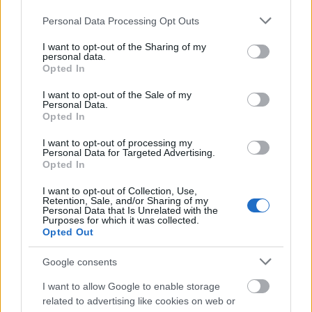
Please note that this website/app uses one or more Google
Personal Data Processing Opt Outs
services and may gather and store information including but
not limited to your visit or usage behaviour. You may click to
I want to opt-out of the Sharing of my
personal data.
grant or deny consent to Google and its third-party tags to
Opted In
use your data for below specified purposes in below Google
consent section.
I want to opt-out of the Sale of my
Personal Data.
Opted In
I want to opt-out of processing my
Personal Data for Targeted Advertising.
Opted In
I want to opt-out of Collection, Use,
Retention, Sale, and/or Sharing of my
Personal Data that Is Unrelated with the
Purposes for which it was collected.
Opted Out
Google consents
I want to allow Google to enable storage
related to advertising like cookies on web or