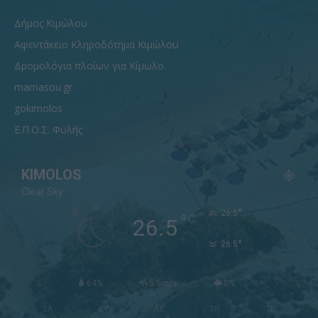
Δήμος Κιμώλου
Αφεντάκειο Κληροδότημα Κιμώλου
Δρομολόγια πλοίων για Κίμωλο
mamasou.gr
gokimolos
Ε.Π.Ο.Σ. Φυλής
KIMOLOS
Clear Sky
°
26.5
°
C
26.5
°
26.5
64%
5.5m/s
0%
ΣΑ
ΚΥ
ΔΕ
ΤΡ
ΤΕ