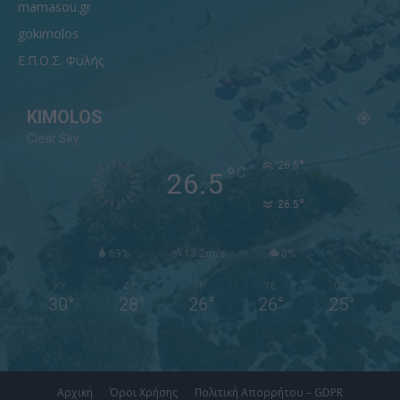
mamasou.gr
gokimolos
Ε.Π.Ο.Σ. Φυλής
KIMOLOS
Clear Sky
°
26.5
°
C
26.5
°
26.5
69%
13.2m/s
0%
ΚΥ
ΔΕ
ΤΡ
ΤΕ
ΠΕ
30
°
28
°
26
°
26
°
25
°
Αρχική
Όροι Χρήσης
Πολιτική Απορρήτου – GDPR