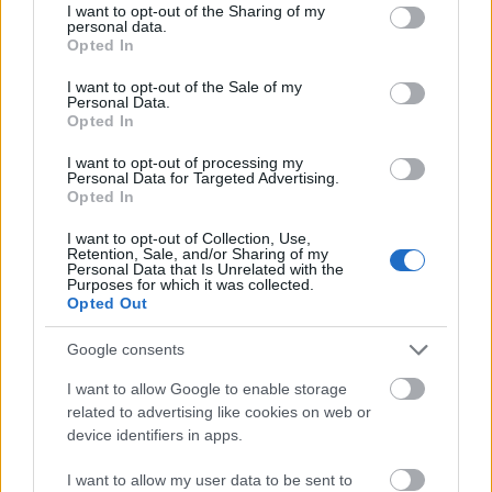
not limited to your visit or usage behaviour. You may click to
I want to opt-out of the Sharing of my
personal data.
grant or deny consent to Google and its third-party tags to
Opted In
use your data for below specified purposes in below Google
consent section.
I want to opt-out of the Sale of my
Personal Data.
Opted In
I want to opt-out of processing my
Personal Data for Targeted Advertising.
Opted In
I want to opt-out of Collection, Use,
Retention, Sale, and/or Sharing of my
Personal Data that Is Unrelated with the
Purposes for which it was collected.
Opted Out
Kimolos Experience Festival
Google consents
I want to allow Google to enable storage
related to advertising like cookies on web or
device identifiers in apps.
I want to allow my user data to be sent to