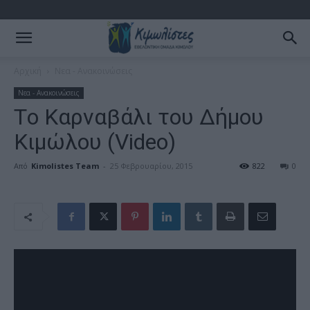
Αρχική
Νεα - Ανακοινώσεις
Νεα - Ανακοινώσεις
Tο Καρναβάλι του Δήμου
Κιμώλου (Video)
Από
Kimolistes Team
-
25 Φεβρουαρίου, 2015
822
0