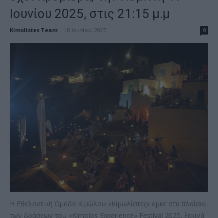
Ιουνίου 2025, στις 21:15 μ.μ
Kimolistes Team
-
18 Ιουνίου, 2025
0
Η Εθελοντική Ομάδα Κιμώλου «Κιμωλίστες» αμκε στα πλαίσια
των δράσεων του «Kimolos Experience» Festival 2025, ξεκινά