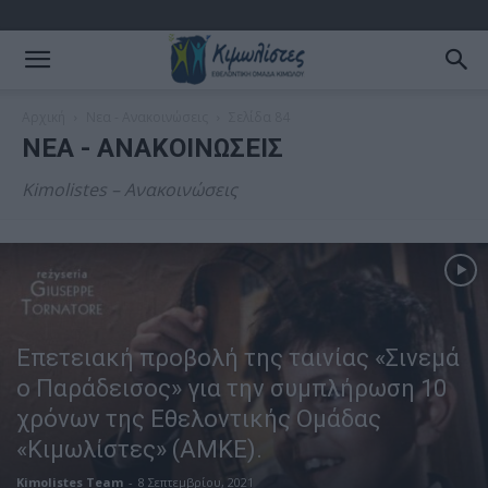
Αρχική
Νεα - Ανακοινώσεις
Σελίδα 84
ΝΕΑ - ΑΝΑΚΟΙΝΏΣΕΙΣ
Kimolistes – Ανακοινώσεις
Επετειακή προβολή της ταινίας «Σινεμά
ο Παράδεισος» για την συμπλήρωση 10
χρόνων της Εθελοντικής Ομάδας
«Κιμωλίστες» (ΑΜΚΕ).
O Cine Καλησπερίτης
Kimolistes Team
-
8 Σεπτεμβρίου, 2021
ανοίγει προβολείς στο