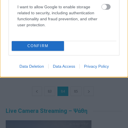
I want to allow Google to enable storage
related to security, including authentication
functionality and fraud prevention, and other
user protection.
Ευχαριστούμε τον Θοδωρή Γ.Μαγκανιώτη για το αφιέρωμα
στην εφημερίδα «Κιμωλιακά Νέα» Iανουάριος -Φεβρουάριος
CONFIRM
2014.
Διαβάστε περισσότερα
Data Deletion
Data Access
Privacy Policy
83
84
85
Live Camera Streaming – Ψάθη