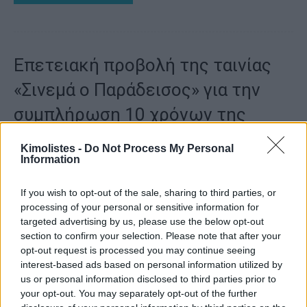
Επετειακή προβολή της ταινίας
«Σινεμά ο Παράδεισος» για την
συμπλήρωση 10 χρόνων της
Εθελοντικής Ομάδας
Kimolistes -
Do Not Process My Personal
Information
«Κιμωλίστες» (ΑΜΚΕ).
Kimolistes Team
-
8 Σεπτεμβρίου, 2021
0
If you wish to opt-out of the sale, sharing to third parties, or
processing of your personal or sensitive information for
targeted advertising by us, please use the below opt-out
section to confirm your selection. Please note that after your
opt-out request is processed you may continue seeing
interest-based ads based on personal information utilized by
us or personal information disclosed to third parties prior to
your opt-out. You may separately opt-out of the further