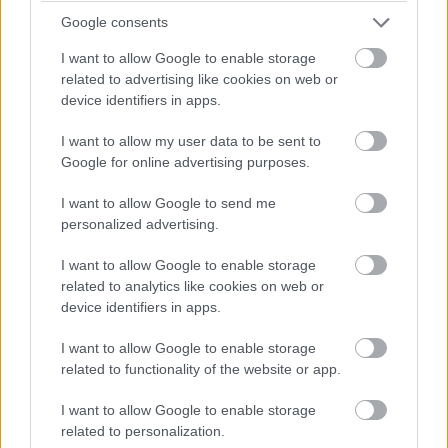
Όσκαρ καλύτερης ξενόγλωσσης ταινίας, επιλέχθηκε από εσάς
Google consents
για να προβληθεί την Παρασκευή 10 Σεπτεμβρίου 2021 και...
I want to allow Google to enable storage
related to advertising like cookies on web or
Διαβάστε περισσότερα
device identifiers in apps.
I want to allow my user data to be sent to
Google for online advertising purposes.
«Κιμωλιακά νέα» του Θοδωρή
I want to allow Google to send me
personalized advertising.
Γ.Μαγκανιώτη
I want to allow Google to enable storage
Kimolistes Team
-
25 Απριλίου, 2014
0
related to analytics like cookies on web or
device identifiers in apps.
I want to allow Google to enable storage
related to functionality of the website or app.
I want to allow Google to enable storage
related to personalization.