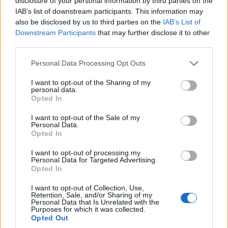
disclosure of your personal information by third parties on the
IAB’s list of downstream participants. This information may
also be disclosed by us to third parties on the
IAB’s List of
Downstream Participants
that may further disclose it to other
third parties.
Please note that this website/app uses one or more Google
Personal Data Processing Opt Outs
services and may gather and store information including but
not limited to your visit or usage behaviour. You may click to
I want to opt-out of the Sharing of my
personal data.
grant or deny consent to Google and its third-party tags to
Opted In
use your data for below specified purposes in below Google
consent section.
I want to opt-out of the Sale of my
Personal Data.
Opted In
I want to opt-out of processing my
Personal Data for Targeted Advertising.
Opted In
I want to opt-out of Collection, Use,
Retention, Sale, and/or Sharing of my
Personal Data that Is Unrelated with the
Purposes for which it was collected.
Opted Out
Η βραβευμένη ταινία «Σινεμά ο Παράδεισος» που απέσπασε