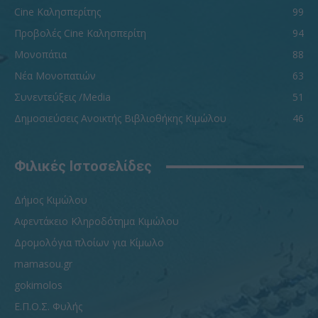
Cine Καλησπερίτης
99
Προβολές Cine Καλησπερίτη
94
Μονοπάτια
88
Νέα Μονοπατιών
63
Συνεντεύξεις /Media
51
Δημοσιεύσεις Ανοικτής Βιβλιοθήκης Κιμώλου
46
Φιλικές Ιστοσελίδες
Δήμος Κιμώλου
Αφεντάκειο Κληροδότημα Κιμώλου
Δρομολόγια πλοίων για Κίμωλο
mamasou.gr
gokimolos
Ε.Π.Ο.Σ. Φυλής