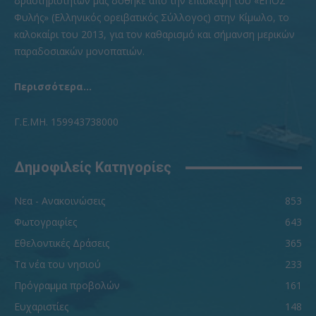
δραστηριοτήτων μας δόθηκε από την επίσκεψη του «ΕΠΟΣ
Φυλής» (Ελληνικός ορειβατικός Σύλλογος) στην Κίμωλο, το
καλοκαίρι του 2013, για τον καθαρισμό και σήμανση μερικών
παραδοσιακών μονοπατιών.
Περισσότερα...
Γ.Ε.ΜΗ. 159943738000
Δημοφιλείς Κατηγορίες
Νεα - Ανακοινώσεις
853
Φωτογραφίες
643
Εθελοντικές Δράσεις
365
Τα νέα του νησιού
233
Πρόγραμμα προβολών
161
Ευχαριστίες
148