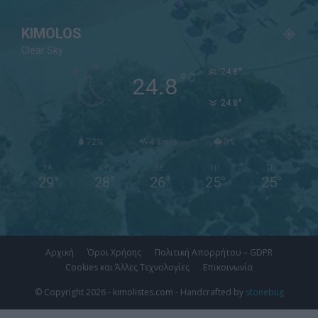
KIMOLOS
Clear Sky
°
24.8
°
C
24.8
°
24.8
72%
4.3m/s
0%
ΣΑ
ΚΥ
ΔΕ
ΤΡ
ΤΕ
29
°
28
°
26
°
25
°
25
°
Αρχική
Όροι Χρήσης
Πολιτική Απορρήτου – GDPR
Cookies και Άλλες Τεχνολογίες
Επικοινωνία
© Copyright 2026 - kimolistes.com - Handcrafted by
stonebug