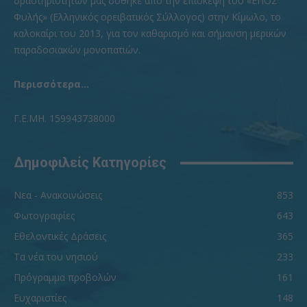
δραστηριοτήτων μας δόθηκε από την επίσκεψη του «ΕΠΟΣ
Φυλής» (Ελληνικός ορειβατικός Σύλλογος) στην Κίμωλο, το
καλοκαίρι του 2013, για τον καθαρισμό και σήμανση μερικών
παραδοσιακών μονοπατιών.
Περισσότερα...
Γ.Ε.ΜΗ. 159943738000
Δημοφιλείς Κατηγορίες
Νεα - Ανακοινώσεις
853
Φωτογραφίες
643
Εθελοντικές Δράσεις
365
Τα νέα του νησιού
233
Πρόγραμμα προβολών
161
Ευχαριστίες
148