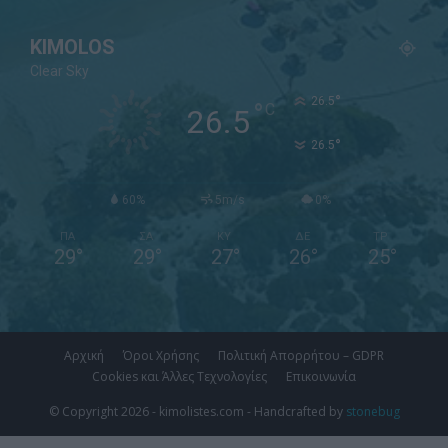
KIMOLOS
Clear Sky
°
26.5
°
C
26.5
°
26.5
60%
5m/s
0%
ΠΑ
ΣΑ
ΚΥ
ΔΕ
ΤΡ
29
°
29
°
27
°
26
°
25
°
Αρχική
Όροι Χρήσης
Πολιτική Απορρήτου – GDPR
Cookies και Άλλες Τεχνολογίες
Επικοινωνία
© Copyright 2026 - kimolistes.com - Handcrafted by
stonebug