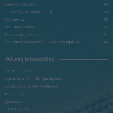
Cine Καλησπερίτης
99
Προβολές Cine Καλησπερίτη
94
Μονοπάτια
88
Νέα Μονοπατιών
63
Συνεντεύξεις /Media
51
Δημοσιεύσεις Ανοικτής Βιβλιοθήκης Κιμώλου
46
Φιλικές Ιστοσελίδες
Δήμος Κιμώλου
Αφεντάκειο Κληροδότημα Κιμώλου
Δρομολόγια πλοίων για Κίμωλο
mamasou.gr
gokimolos
Ε.Π.Ο.Σ. Φυλής