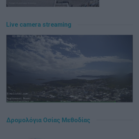
Live camera streaming
Δρομολόγια Οσίας Μεθοδίας