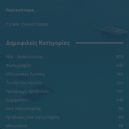
Περισσότερα...
Γ.Ε.ΜΗ. 159943738000
Δημοφιλείς Κατηγορίες
Νεα - Ανακοινώσεις
853
Φωτογραφίες
643
Εθελοντικές Δράσεις
365
Τα νέα του νησιού
233
Πρόγραμμα προβολών
161
Ευχαριστίες
148
Cine Καλησπερίτης
99
Προβολές Cine Καλησπερίτη
94
Μονοπάτια
88