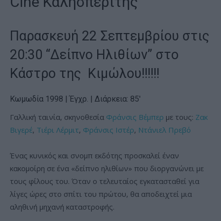
Cine Καλησπερίτης
Παρασκευή 22 Σεπτεμβρίου στις
20:30 “Δείπνο Ηλιθίων” στο
Κάστρο της Κιμώλου!!!!!!
Κωμωδία
1998 | Έγχρ. | Διάρκεια: 85′
Γαλλική ταινία, σκηνοθεσία
Φράνσις Βέμπερ
με τους:
Ζακ
Βιγερέ
,
Τιέρι Λέρμιτ
,
Φράνσις Ιστέρ
,
Ντάνιελ Πρεβό
Ένας κυνικός και σνομπ εκδότης προσκαλεί έναν
κακομοίρη σε ένα «δείπνο ηλιθίων» που διοργανώνει με
τους φίλους του. Όταν ο τελευταίος εγκατασταθεί για
λίγες ώρες στο σπίτι του πρώτου, θα αποδειχτεί μια
αληθινή μηχανή καταστροφής.